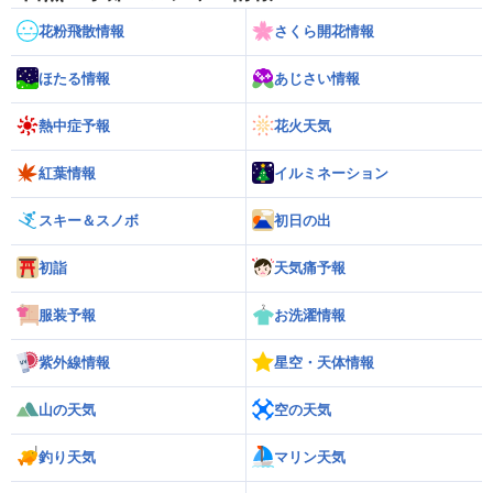
花粉飛散情報
さくら開花情報
ほたる情報
あじさい情報
熱中症予報
花火天気
紅葉情報
イルミネーション
スキー＆スノボ
初日の出
初詣
天気痛予報
服装予報
お洗濯情報
紫外線情報
星空・天体情報
山の天気
空の天気
釣り天気
マリン天気