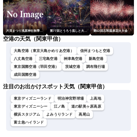
片貝まつり浅原神社秋季例大祭奉納大煙火
第77回とうろう流しと大花火大会
第62回石和温泉花火大会
空港の天気（関東甲信）
大島空港（東京大島かめりあ空港）
信州まつもと空港
八丈島空港
三宅島空港
神津島空港
新島空港
東京国際空港（羽田空港）
茨城空港
調布飛行場
成田国際空港
注目のお出かけスポット天気（関東甲信）
東京ディズニーランド
明治神宮野球場
上高地
東京ディズニーシー
江ノ島
道の駅美ヶ原高原
横浜スタジアム
よみうりランド
高尾山
富士急ハイランド