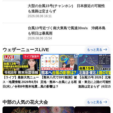
大型の台風15号(チャンホン) 日本接近の可能性
も進路は定まらず
2026.08.06 16:11
台風13号近づく南大東島で風速30m/s 沖縄本島
も明日は暴風雨
2026.08.06 15:54
ウェザーニュースLiVE
もっと見る
ライブ放送中
【ライブ】最新天気ニュー
【熊本八代で39℃観測】被
【台風15号 2026】北海
ス・地震情報 2026年8月6
災地・熊本へ台風による雨
道・東北に上陸の可能性
日(木) ／令和8年熊本地震情
風の影響は？
進路は定まらず（6日15
報 沖縄・奄美を台風13号
更新）
が直撃〈ウェザーニュース
LiVEムーン・駒木結衣／本
中部の人気の花火大会
もっと見る
田竜也〉