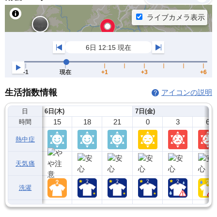
生活指数情報
アイコンの説明
日
6日(木)
7日(金)
15
18
21
0
3
6
時間
熱中症
天気痛
洗濯