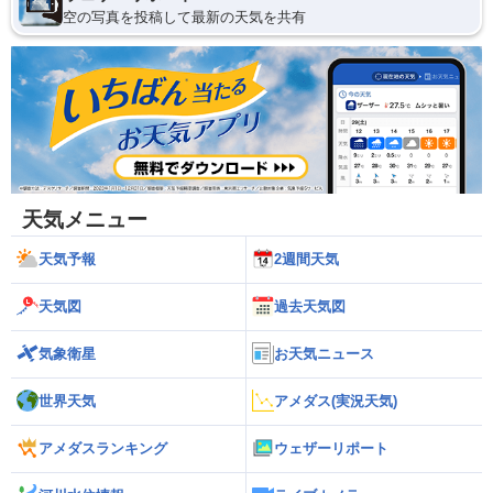
空の写真を投稿して最新の天気を共有
天気メニュー
天気予報
2週間天気
天気図
過去天気図
気象衛星
お天気ニュース
世界天気
アメダス(実況天気)
アメダスランキング
ウェザーリポート