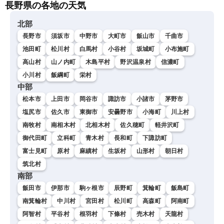
長野県の各地の天気
北部
長野市
須坂市
中野市
大町市
飯山市
千曲市
池田町
松川村
白馬村
小谷村
坂城町
小布施町
高山村
山ノ内町
木島平村
野沢温泉村
信濃町
小川村
飯綱町
栄村
中部
松本市
上田市
岡谷市
諏訪市
小諸市
茅野市
塩尻市
佐久市
東御市
安曇野市
小海町
川上村
南牧村
南相木村
北相木村
佐久穂町
軽井沢町
御代田町
立科町
青木村
長和町
下諏訪町
富士見町
原村
麻績村
生坂村
山形村
朝日村
筑北村
南部
飯田市
伊那市
駒ヶ根市
辰野町
箕輪町
飯島町
南箕輪村
中川村
宮田村
松川町
高森町
阿南町
阿智村
平谷村
根羽村
下條村
売木村
天龍村