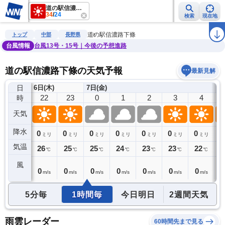
道の駅信濃路下條
34
/
24
検索
現在地
雨雲レーダー
台風情報
地震情報
警報・注意報
2週間天気
ラ
道の駅信濃路下條
トップ
中部
長野県
台風情報
台風13号・15号｜今後の予想進路
道の駅信濃路下條の天気予報
最新見解
日
6日(木)
7日(金)
21
22
23
0
1
2
3
4
時
天気
降水
0
0
0
0
0
0
0
0
0
ミリ
ミリ
ミリ
ミリ
ミリ
ミリ
ミリ
ミリ
気温
26
26
25
25
24
23
23
22
2
℃
℃
℃
℃
℃
℃
℃
℃
風
1
0
0
0
0
0
0
0
0
m/s
m/s
m/s
m/s
m/s
m/s
m/s
m/s
5分毎
1時間毎
今日明日
2週間天気
雨雲レーダー
60時間先まで見る