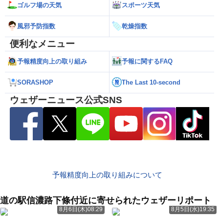
ゴルフ場の天気
スポーツ天気
風邪予防指数
乾燥指数
便利なメニュー
予報精度向上の取り組み
予報に関するFAQ
SORASHOP
The Last 10-second
ウェザーニュース公式SNS
予報精度向上の取り組みについて
道の駅信濃路下條付近に寄せられたウェザーリポート
8月6日(木)08:29
8月5日(水)19:35