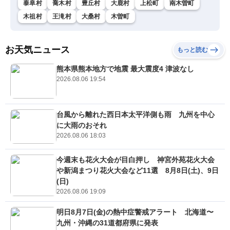
泰阜村
喬木村
豊丘村
大鹿村
上松町
南木曽町
木祖村
王滝村
大桑村
木曽町
お天気ニュース
もっと読む
熊本県熊本地方で地震 最大震度4 津波なし
2026.08.06 19:54
台風から離れた西日本太平洋側も雨 九州を中心
に大雨のおそれ
2026.08.06 18:03
今週末も花火大会が目白押し 神宮外苑花火大会
や新潟まつり花火大会など11選 8月8日(土)、9日
(日)
2026.08.06 19:09
明日8月7日(金)の熱中症警戒アラート 北海道〜
九州・沖縄の31道都府県に発表