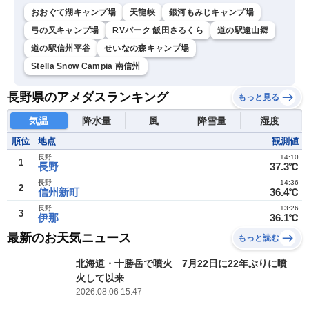
おおぐて湖キャンプ場
天龍峡
銀河もみじキャンプ場
弓の又キャンプ場
RVパーク 飯田さるくら
道の駅遠山郷
道の駅信州平谷
せいなの森キャンプ場
Stella Snow Campia 南信州
長野県のアメダスランキング
もっと見る
気温
降水量
風
降雪量
湿度
順位
地点
観測値
長野
14:10
1
長野
37.3℃
長野
14:36
2
信州新町
36.4℃
長野
13:26
3
伊那
36.1℃
最新のお天気ニュース
もっと読む
北海道・十勝岳で噴火 7月22日に22年ぶりに噴
火して以来
2026.08.06 15:47