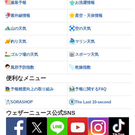
服装予報
お洗濯情報
紫外線情報
星空・天体情報
山の天気
空の天気
釣り天気
マリン天気
ゴルフ場の天気
スポーツ天気
風邪予防指数
乾燥指数
便利なメニュー
予報精度向上の取り組み
予報に関するFAQ
SORASHOP
The Last 10-second
ウェザーニュース公式SNS