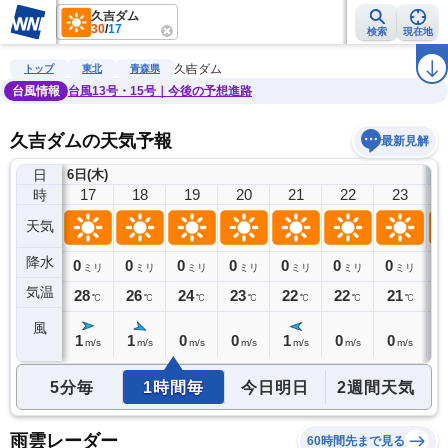
久吉ダム
30
/
17
検索
現在地
雨雲レーダー
台風情報
地震情報
警報・注意報
2週間天気
ラ
久吉ダム
トップ
東北
青森県
台風情報
台風13号・15号｜今後の予想進路
久吉ダムの天気予報
最新見解
日
6日(木)
7
16
17
18
19
20
21
22
23
時
天気
降水
0
0
0
0
0
0
0
0
0
ミリ
ミリ
ミリ
ミリ
ミリ
ミリ
ミリ
ミリ
気温
29
28
26
24
23
22
22
21
2
℃
℃
℃
℃
℃
℃
℃
℃
風
1
1
1
0
0
1
0
0
0
m/s
m/s
m/s
m/s
m/s
m/s
m/s
m/s
5分毎
1時間毎
今日明日
2週間天気
雨雲レーダー
60時間先まで見る