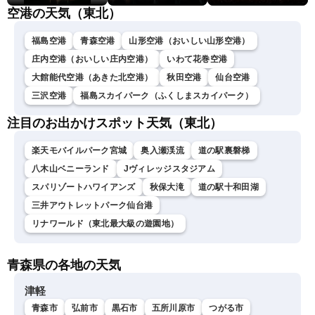
空港の天気（東北）
福島空港
青森空港
山形空港（おいしい山形空港）
庄内空港（おいしい庄内空港）
いわて花巻空港
大館能代空港（あきた北空港）
秋田空港
仙台空港
三沢空港
福島スカイパーク（ふくしまスカイパーク）
注目のお出かけスポット天気（東北）
楽天モバイルパーク宮城
奥入瀬渓流
道の駅裏磐梯
八木山ベニーランド
Jヴィレッジスタジアム
スパリゾートハワイアンズ
秋保大滝
道の駅十和田湖
三井アウトレットパーク仙台港
リナワールド（東北最大級の遊園地）
青森県の各地の天気
津軽
青森市
弘前市
黒石市
五所川原市
つがる市