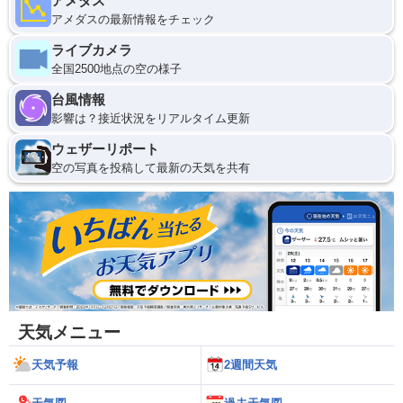
アメダス
アメダスの最新情報をチェック
ライブカメラ
全国2500地点の空の様子
台風情報
影響は？接近状況をリアルタイム更新
ウェザーリポート
空の写真を投稿して最新の天気を共有
天気メニュー
天気予報
2週間天気