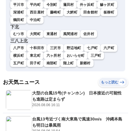
平川市
平内町
今別町
蓬田村
外ヶ浜町
鰺ヶ沢町
深浦町
西目屋村
藤崎町
大鰐町
田舎館村
板柳町
鶴田町
中泊町
下北
むつ市
大間町
東通村
風間浦村
佐井村
三八上北
八戸市
十和田市
三沢市
野辺地町
七戸町
六戸町
横浜町
東北町
六ヶ所村
おいらせ町
三戸町
五戸町
田子町
南部町
階上町
新郷村
お天気ニュース
もっと読む
大型の台風15号(チャンホン) 日本接近の可能性
も進路は定まらず
2026.08.06 16:11
台風13号近づく南大東島で風速30m/s 沖縄本島
も明日は暴風雨
2026.08.06 15:54