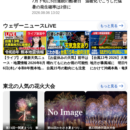
7月下旬に5日連続の酷暑日 温暖化でこうした猛
暑の発生確率は2倍に
2026.08.06 13:02
ウェザーニュースLiVE
もっと見る
ライブ放送中
【ライブ】／最新天気ニュ
【お盆休みの天気】前半は
【台風13号 2026】大東
ース・地震情報 2026年8月
晴れてもにわか雨の可能性
地方が暴風域に 明日午
6日(木)／令和8年熊本地震
台風15号の動向にも注意
にかけて沖縄本島・奄美
情報／台風13号が大東島地
過する見込み 早めの備
方に最接近〈ウェザーニュ
を ※8月6日10時更新
ースLiVEアフタヌーン・青
東北の人気の花火大会
もっと見る
原桃香／本田竜也〉
第73回一関夏まつり 磐井川川開き花火大会
第54回かわさき夏まつり花火大会「おらが自慢のでっかい花火」
第33回赤川花火大会