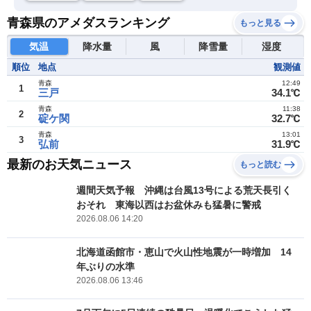
青森県のアメダスランキング
もっと見る
気温
降水量
風
降雪量
湿度
順位
地点
観測値
青森
12:49
1
三戸
34.1℃
青森
11:38
2
碇ケ関
32.7℃
青森
13:01
3
弘前
31.9℃
最新のお天気ニュース
もっと読む
週間天気予報 沖縄は台風13号による荒天長引く
おそれ 東海以西はお盆休みも猛暑に警戒
2026.08.06 14:20
北海道函館市・恵山で火山性地震が一時増加 14
年ぶりの水準
2026.08.06 13:46