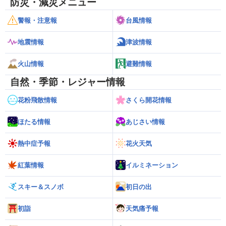
防災・減災メニュー
警報・注意報
台風情報
地震情報
津波情報
火山情報
避難情報
自然・季節・レジャー情報
花粉飛散情報
さくら開花情報
ほたる情報
あじさい情報
熱中症予報
花火天気
紅葉情報
イルミネーション
スキー＆スノボ
初日の出
初詣
天気痛予報