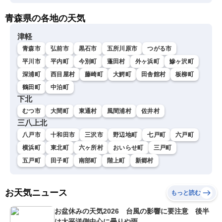
青森県の各地の天気
津軽
青森市
弘前市
黒石市
五所川原市
つがる市
平川市
平内町
今別町
蓬田村
外ヶ浜町
鰺ヶ沢町
深浦町
西目屋村
藤崎町
大鰐町
田舎館村
板柳町
鶴田町
中泊町
下北
むつ市
大間町
東通村
風間浦村
佐井村
三八上北
八戸市
十和田市
三沢市
野辺地町
七戸町
六戸町
横浜町
東北町
六ヶ所村
おいらせ町
三戸町
五戸町
田子町
南部町
階上町
新郷村
お天気ニュース
もっと読む
お盆休みの天気2026 台風の影響に要注意 後半
は太平洋側中心に曇りや雨