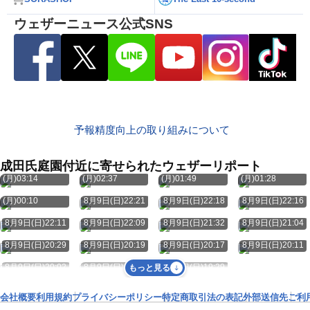
ウェザーニュース公式SNS
予報精度向上の取り組みについて
成田氏庭園付近に寄せられたウェザーリポート
8月10日
8月10日
8月10日
8月10日
(月)03:14
(月)02:37
(月)01:49
(月)01:28
8月10日
(月)00:10
8月9日(日)22:21
8月9日(日)22:18
8月9日(日)22:16
8月9日(日)22:11
8月9日(日)22:09
8月9日(日)21:32
8月9日(日)21:04
8月9日(日)20:29
8月9日(日)20:19
8月9日(日)20:17
8月9日(日)20:11
8月9日(日)20:02
8月9日(日)19:38
8月9日(日)19:29
もっと見る
会社概要
利用規約
プライバシーポリシー
特定商取引法の表記
外部送信先
ご利