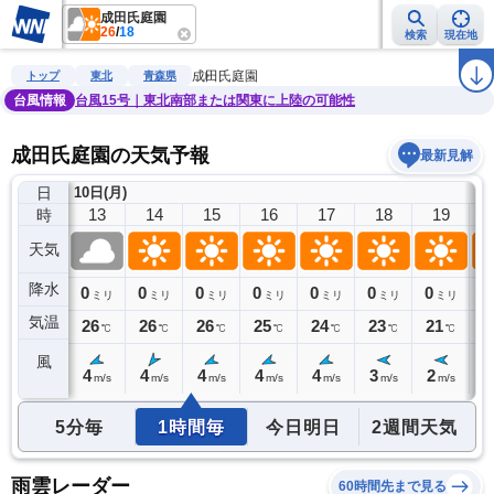
成田氏庭園
26
/
18
検索
現在地
雨雲レーダー
台風情報
地震情報
警報・注意報
2週間天気
ラ
成田氏庭園
トップ
東北
青森県
台風情報
台風15号｜東北南部または関東に上陸の可能性
成田氏庭園の天気予報
最新見解
日
10日(月)
12
13
14
15
16
17
18
19
時
天気
降水
0
0
0
0
0
0
0
0
0
ミリ
ミリ
ミリ
ミリ
ミリ
ミリ
ミリ
ミリ
気温
26
26
26
26
25
24
23
21
2
℃
℃
℃
℃
℃
℃
℃
℃
風
3
4
4
4
4
4
3
2
1
m/s
m/s
m/s
m/s
m/s
m/s
m/s
m/s
5分毎
1時間毎
今日明日
2週間天気
雨雲レーダー
60時間先まで見る