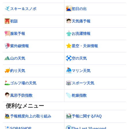
スキー＆スノボ
初日の出
初詣
天気痛予報
服装予報
お洗濯情報
紫外線情報
星空・天体情報
山の天気
空の天気
釣り天気
マリン天気
ゴルフ場の天気
スポーツ天気
風邪予防指数
乾燥指数
便利なメニュー
予報精度向上の取り組み
予報に関するFAQ
SORASHOP
The Last 10-second