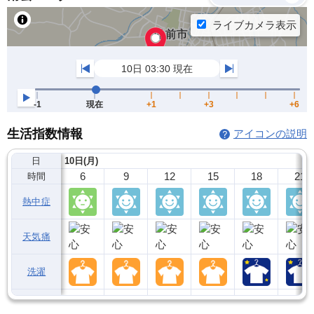
生活指数情報
アイコンの説明
日
10日(月)
6
9
12
15
18
21
時間
熱中症
天気痛
洗濯