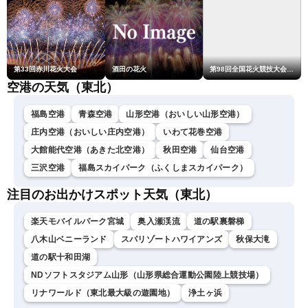
第33回赤川花火大会
酒田の花火
第98回全国花火競技大会「大曲の花火」
空港の天気（東北）
福島空港
青森空港
山形空港（おいしい山形空港）
庄内空港（おいしい庄内空港）
いわて花巻空港
大館能代空港（あきた北空港）
秋田空港
仙台空港
三沢空港
福島スカイパーク（ふくしまスカイパーク）
注目のお出かけスポット天気（東北）
楽天モバイルパーク宮城
奥入瀬渓流
道の駅裏磐梯
八木山ベニーランド
スパリゾートハワイアンズ
秋保大滝
道の駅十和田湖
NDソフトスタジアム山形（山形県総合運動公園陸上競技場）
リナワールド（東北最大級の遊園地）
浄土ヶ浜