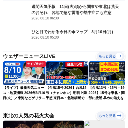
週間天気予報 11日(火)頃から関東や東北は荒天
のおそれ 各地で急な雷雨や熱中症にも注意
2026.08.10 06:30
ひと目でわかる今日の傘マップ 8月10日(月)
2026.08.10 05:30
ウェザーニュースLiVE
もっと見る
ライブ放送中
【ライブ】最新天気ニュー
【台風15号 2026】台風15
【台風13号・15号・16号
ス・地震情報 2026年8月10
号（チャンホン）明日上陸
2026】15号は東北・関
日(火）／東海などゲリラ雷
予想 東日本・北陸横断で大
部に接近 早めの備えを（
雨に注意 東北や関東は早め
雨や暴風に要警戒（10日9
日6時更新）
の台風対策を〈ウェザーニ
時現在）
ュースLiVEコーヒータイ
東北の人気の花火大会
もっと見る
ム・小林李衣奈／有賀哲
夫〉