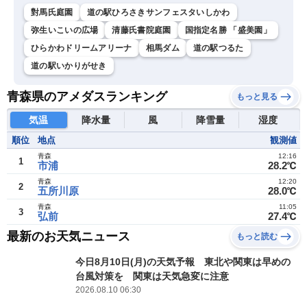
對馬氏庭園
道の駅ひろさきサンフェスタいしかわ
弥生いこいの広場
清藤氏書院庭園
国指定名勝 「盛美園」
ひらかわドリームアリーナ
相馬ダム
道の駅つるた
道の駅いかりがせき
青森県のアメダスランキング
もっと見る
気温
降水量
風
降雪量
湿度
順位
地点
観測値
青森
12:16
1
市浦
28.2℃
青森
12:20
2
五所川原
28.0℃
青森
11:05
3
弘前
27.4℃
最新のお天気ニュース
もっと読む
今日8月10日(月)の天気予報 東北や関東は早めの
台風対策を 関東は天気急変に注意
2026.08.10 06:30