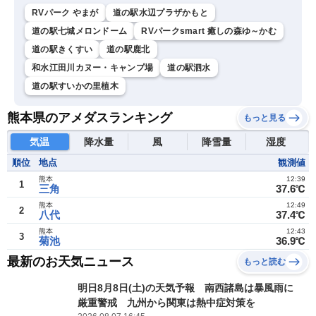
RVパーク やまが
道の駅水辺プラザかもと
道の駅七城メロンドーム
RVパークsmart 癒しの森ゆ～かむ
道の駅きくすい
道の駅鹿北
和水江田川カヌー・キャンプ場
道の駅泗水
道の駅すいかの里植木
熊本県のアメダスランキング
もっと見る
気温
降水量
風
降雪量
湿度
順位
地点
観測値
熊本
12:39
1
三角
37.6℃
熊本
12:49
2
八代
37.4℃
熊本
12:43
3
菊池
36.9℃
最新のお天気ニュース
もっと読む
明日8月8日(土)の天気予報 南西諸島は暴風雨に
厳重警戒 九州から関東は熱中症対策を