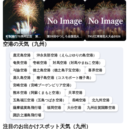
町制施行70周年記念 第48回南種子町ロケット祭
第39回やつしろ全国花火競技大会
TKU江津湖花火大会2026
空港の天気（九州）
鹿児島空港
沖永良部空港（えらぶゆりの島空港）
奄美空港
壱岐空港
対馬空港（対馬やまねこ空港）
与論空港
徳之島空港（徳之島子宝空港）
喜界空港
屋久島空港
種子島空港（コスモポート種子島）
宮崎空港（宮崎ブーゲンビリア空港）
熊本空港（阿蘇くまもと空港）
天草空港
五島福江空港（五島つばき空港）
長崎空港
北九州空港
薩摩硫黄島飛行場
福岡空港
大分空港
九州佐賀国際空港
諏訪之瀬島飛行場
注目のお出かけスポット天気（九州）