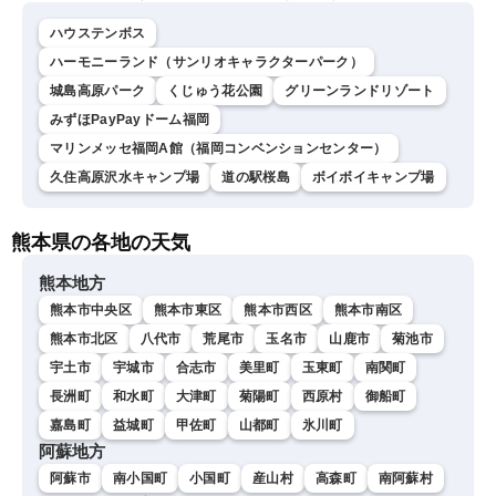
ハウステンボス
ハーモニーランド（サンリオキャラクターパーク）
城島高原パーク
くじゅう花公園
グリーンランドリゾート
みずほPayPayドーム福岡
マリンメッセ福岡A館（福岡コンベンションセンター）
久住高原沢水キャンプ場
道の駅桜島
ボイボイキャンプ場
熊本県の各地の天気
熊本地方
熊本市中央区
熊本市東区
熊本市西区
熊本市南区
熊本市北区
八代市
荒尾市
玉名市
山鹿市
菊池市
宇土市
宇城市
合志市
美里町
玉東町
南関町
長洲町
和水町
大津町
菊陽町
西原村
御船町
嘉島町
益城町
甲佐町
山都町
氷川町
阿蘇地方
阿蘇市
南小国町
小国町
産山村
高森町
南阿蘇村