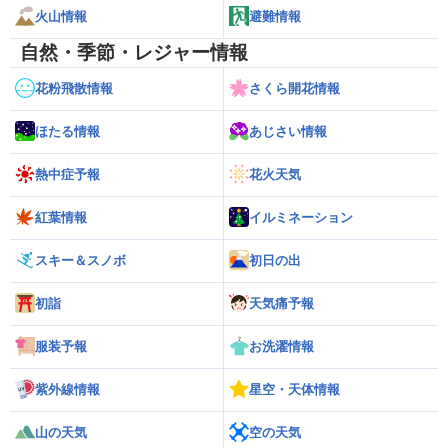
火山情報
避難情報
自然・季節・レジャー情報
花粉飛散情報
さくら開花情報
ほたる情報
あじさい情報
熱中症予報
花火天気
紅葉情報
イルミネーション
スキー＆スノボ
初日の出
初詣
天気痛予報
服装予報
お洗濯情報
紫外線情報
星空・天体情報
山の天気
空の天気