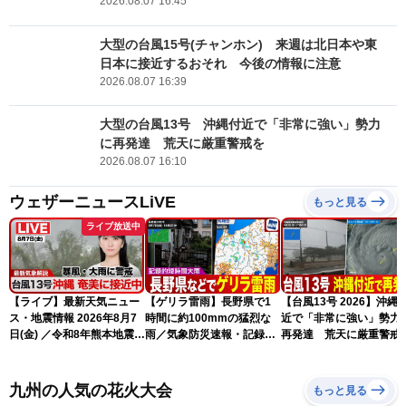
2026.08.07 16:45
大型の台風15号(チャンホン) 来週は北日本や東
日本に接近するおそれ 今後の情報に注意
2026.08.07 16:39
大型の台風13号 沖縄付近で「非常に強い」勢力
に再発達 荒天に厳重警戒を
2026.08.07 16:10
ウェザーニュースLiVE
もっと見る
ライブ放送中
【ライブ】最新天気ニュー
【ゲリラ雷雨】長野県で1
【台風13号 2026】沖縄
ス・地震情報 2026年8月7
時間に約100mmの猛烈な
近で「非常に強い」勢力
日(金) ／令和8年熊本地震情
雨／気象防災速報・記録的
再発達 荒天に厳重警戒
報 台風13号の影響に警戒
短時間大雨
（7日18時最新情報）
〈ウェザーニュースLiVEム
ーン・駒木結衣／内藤邦
九州の人気の花火大会
もっと見る
裕〉