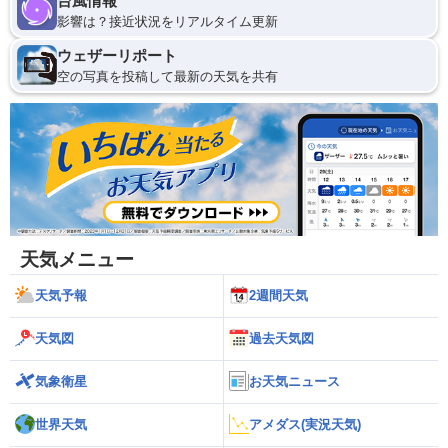
台風情報
影響は？接近状況をリアルタイム更新
ウェザーリポート
空の写真を投稿して最新の天気を共有
天気メニュー
天気予報
2週間天気
天気図
過去天気図
気象衛星
お天気ニュース
世界天気
アメダス(実況天気)