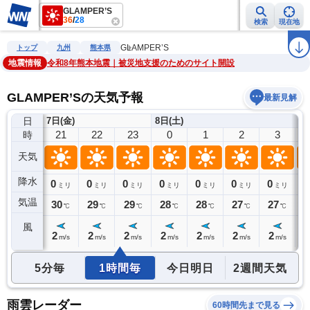
GLAMPER’S
36
/
28
検索
現在地
雨雲レーダー
台風情報
地震情報
警報・注意報
2週間天気
ラ
GLAMPER’S
トップ
九州
熊本県
地震情報
令和8年熊本地震｜被災地支援のためのサイト開設
GLAMPER’Sの天気予報
最新見解
日
7日(金)
8日(土)
20
21
22
23
0
1
2
3
時
天気
降水
0
0
0
0
0
0
0
0
0
ミリ
ミリ
ミリ
ミリ
ミリ
ミリ
ミリ
ミリ
気温
30
30
29
29
28
28
27
27
2
℃
℃
℃
℃
℃
℃
℃
℃
風
3
2
2
2
2
2
2
2
2
m/s
m/s
m/s
m/s
m/s
m/s
m/s
m/s
5分毎
1時間毎
今日明日
2週間天気
雨雲レーダー
60時間先まで見る