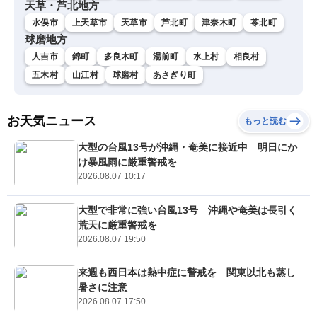
天草・芦北地方
水俣市
上天草市
天草市
芦北町
津奈木町
苓北町
球磨地方
人吉市
錦町
多良木町
湯前町
水上村
相良村
五木村
山江村
球磨村
あさぎり町
お天気ニュース
もっと読む
大型の台風13号が沖縄・奄美に接近中 明日にか
け暴風雨に厳重警戒を
2026.08.07 10:17
大型で非常に強い台風13号 沖縄や奄美は長引く
荒天に厳重警戒を
2026.08.07 19:50
来週も西日本は熱中症に警戒を 関東以北も蒸し
暑さに注意
2026.08.07 17:50