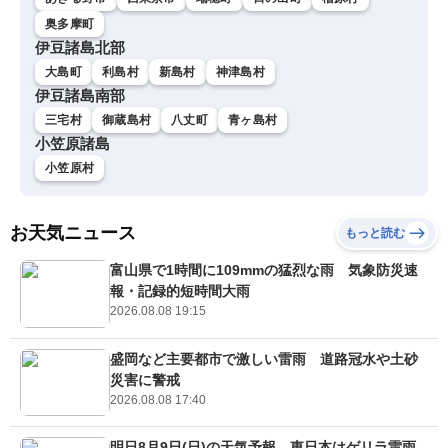
奥多摩町
伊豆諸島北部
大島町
利島村
新島村
神津島村
伊豆諸島南部
三宅村
御蔵島村
八丈町
青ヶ島村
小笠原諸島
小笠原村
お天気ニュース
もっと読む
富山県で1時間に109mmの猛烈な雨 気象防災速
報・記録的短時間大雨
2026.08.08 19:15
盛岡など主要都市で激しい雷雨 道路冠水や土砂
災害に警戒
2026.08.08 17:40
明日8月9日(日)の天気予報 東日本はゲリラ雷雨