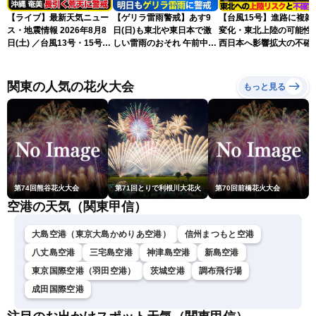
【ライブ】最新天気ニュー
【ゲリラ雷雨警戒】あす9
【台風15号】進路に複雑
ス・地震情報 2026年8月8
日(日)も東北や東日本で激
変化・東北上陸の可能性
日(土) ／台風13号・15号
しい雷雨のおそれ 午前中か
西日本へ影響拡大の不確
ゲリラ雷雨最新見解 令和
ら雨雲急発達の危険も
性
8年熊本地震情報〈ウェザ
ーニュースLiVEムーン・戸
関東の人気の花火大会
もっと見る
北美月／芳野達郎〉
第74回熊谷花火大会
第71回とりで利根川大花火
第70回前橋花火大会
空港の天気（関東甲信）
大島空港（東京大島かめりあ空港）
信州まつもと空港
八丈島空港
三宅島空港
神津島空港
新島空港
東京国際空港（羽田空港）
茨城空港
調布飛行場
成田国際空港