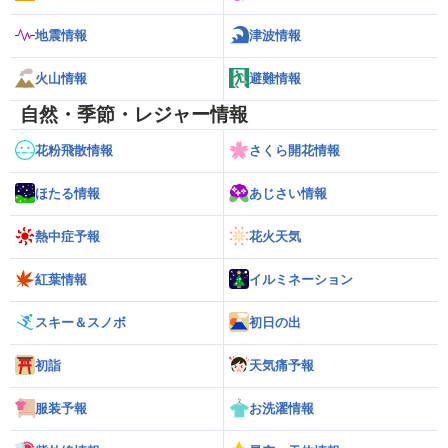
地震情報
津波情報
火山情報
避難情報
自然・季節・レジャー情報
花粉飛散情報
さくら開花情報
ほたる情報
あじさい情報
熱中症予報
花火天気
紅葉情報
イルミネーション
スキー＆スノボ
初日の出
初詣
天気痛予報
服装予報
お洗濯情報