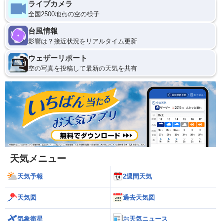
ライブカメラ
全国2500地点の空の様子
台風情報
影響は？接近状況をリアルタイム更新
ウェザーリポート
空の写真を投稿して最新の天気を共有
天気メニュー
天気予報
2週間天気
天気図
過去天気図
気象衛星
お天気ニュース