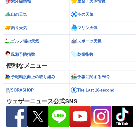
紫外線情報
星空・天体情報
山の天気
空の天気
釣り天気
マリン天気
ゴルフ場の天気
スポーツ天気
風邪予防指数
乾燥指数
便利なメニュー
予報精度向上の取り組み
予報に関するFAQ
SORASHOP
The Last 10-second
ウェザーニュース公式SNS