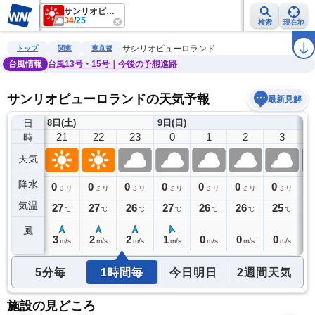
サンリオピューロランド
34
/
25
検索
現在地
雨雲レーダー
台風情報
地震情報
警報・注意報
2週間天気
ラ
サンリオピューロランド
トップ
関東
東京都
台風情報
台風13号・15号｜今後の予想進路
サンリオピューロランドの天気予報
最新見解
日
8日(土)
9日(日)
20
21
22
23
0
1
2
3
時
天気
降水
0
0
0
0
0
0
0
0
0
ミリ
ミリ
ミリ
ミリ
ミリ
ミリ
ミリ
ミリ
気温
27
27
27
26
27
26
26
25
2
℃
℃
℃
℃
℃
℃
℃
℃
風
4
3
2
2
1
0
0
0
0
m/s
m/s
m/s
m/s
m/s
m/s
m/s
m/s
5分毎
1時間毎
今日明日
2週間天気
施設の見どころ