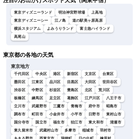
注目のお出かけスポット天気（関東甲信）
東京ディズニーランド
明治神宮野球場
上高地
東京ディズニーシー
江ノ島
道の駅美ヶ原高原
横浜スタジアム
よみうりランド
富士急ハイランド
高尾山
東京都の各地の天気
東京地方
千代田区
中央区
港区
新宿区
文京区
台東区
墨田区
江東区
品川区
目黒区
大田区
世田谷区
渋谷区
中野区
杉並区
豊島区
北区
荒川区
板橋区
練馬区
足立区
葛飾区
江戸川区
八王子市
立川市
武蔵野市
三鷹市
青梅市
府中市
昭島市
調布市
町田市
小金井市
小平市
日野市
東村山市
国分寺市
国立市
福生市
狛江市
東大和市
清瀬市
東久留米市
武蔵村山市
多摩市
稲城市
羽村市
あきる野市
西東京市
瑞穂町
日の出町
檜原村