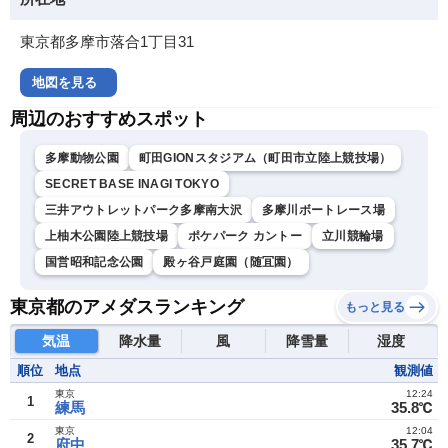
東京都多摩市落合1丁目31
地図を見る
周辺のおすすめスポット
多摩動物公園
町田GIONスタジアム（町田市立陸上競技場）
SECRET BASE INAGI TOKYO
三井アウトレットパーク多摩南大沢
多摩川ボートレース場
上柚木公園陸上競技場
ポケパーク カントー
立川競輪場
国営昭和記念公園
殿ヶ谷戸庭園（随冝園）
東京都のアメダスランキング
もっと見る
気温
降水量
風
降雪量
湿度
順位
地点
観測値
東京
12:24
1
練馬
35.8℃
東京
12:04
2
府中
35.7℃