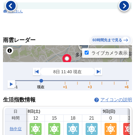
： しおん
雨雲レーダー
60時間先まで見る
生活指数情報
アイコンの説明
日
8日(土)
9日(日)
12
15
18
21
0
3
時間
熱中症