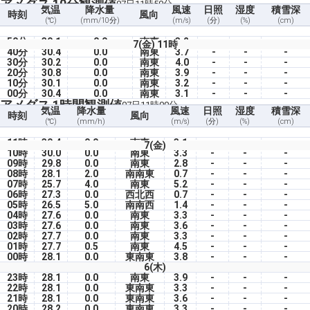
アメダス 10分観測値
07日11時50分
気温
降水量
風速
日照
湿度
積雪深
時刻
風向
(℃)
(mm/10分)
(m/s)
(分)
(%)
(cm)
50分
30.1
0.0
南東
3.2
-
-
-
7(金) 11時
40分
30.4
0.0
南東
3.7
-
-
-
30分
30.2
0.0
南東
4.0
-
-
-
20分
30.8
0.0
南東
3.9
-
-
-
10分
30.1
0.0
南東
3.2
-
-
-
00分
30.4
0.0
南東
3.1
-
-
-
アメダス 1時間観測値
07日11時00分
気温
降水量
風速
日照
湿度
積雪深
時刻
風向
(℃)
(mm/h)
(m/s)
(分)
(%)
(cm)
11時
30.4
0.0
南東
3.1
-
-
-
7(金)
10時
30.0
0.0
南東
3.3
-
-
-
09時
29.8
0.0
南東
2.8
-
-
-
08時
28.1
2.0
南南東
0.7
-
-
-
07時
25.7
4.0
南東
5.2
-
-
-
06時
27.3
0.0
西北西
0.7
-
-
-
05時
26.5
5.0
南南西
1.4
-
-
-
04時
27.6
0.0
南東
3.3
-
-
-
03時
27.6
0.0
南東
3.6
-
-
-
02時
27.7
0.0
南東
3.3
-
-
-
01時
27.7
0.5
南東
4.5
-
-
-
00時
28.1
0.0
東南東
3.8
-
-
-
6(木)
23時
28.1
0.0
南東
3.9
-
-
-
22時
28.1
0.0
東南東
3.3
-
-
-
21時
28.1
0.0
東南東
3.6
-
-
-
20時
28.2
0.0
東南東
3.3
-
-
-