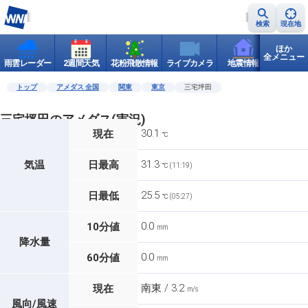
検索
現在地
ほか
全メニュー
雨雲レーダー
2週間天気
花粉飛散情報
ライブカメラ
地震情報
世界天
トップ
アメダス 全国
関東
東京
三宅坪田
三宅坪田のアメダス(実況)
30.1
現在
℃
31.3
気温
日最高
℃ (11:19)
25.5
日最低
℃ (05:27)
0.0
10分値
mm
降水量
0.0
60分値
mm
南東 / 3.2
現在
m/s
風向/風速