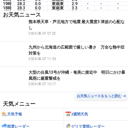
19時
28.2
0.0
東南東
2.9
-
-
-
18時
28.3
0.0
東南東
3.3
-
-
-
17時
28.5
0.0
東
3.2
-
-
-
お天気ニュース
16時
29.1
0.0
東
3.1
-
-
-
15時
29.5
0.0
東
3.8
-
-
-
熊本県天草・芦北地方で地震 最大震度3 津波の心配な
14時
30.4
0.0
東
3.5
-
-
-
し
13時
30.7
0.0
東北東
3.5
-
-
-
12時
30.5
2026.08.07 07:02
0.0
東北東
3.9
-
-
-
九州から北海道の広範囲で厳しい暑さ 万全な熱中症
対策を
2026.08.07 11:33
大型の台風13号が沖縄・奄美に接近中 明日にかけ暴
風雨に厳重警戒を
2026.08.07 10:17
お天気ニュースをもっと読む
天気メニュー
天気予報
2週間天気
雨雲レーダー
ゲリラ雷雨レーダー