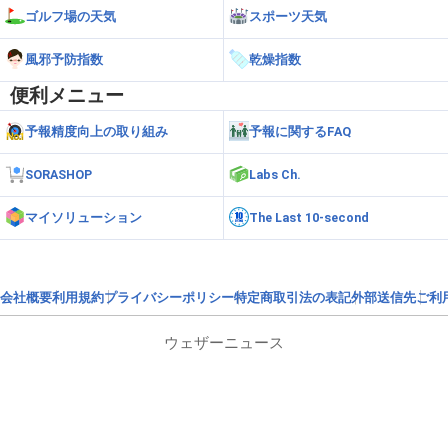
ゴルフ場の天気
スポーツ天気
風邪予防指数
乾燥指数
便利メニュー
予報精度向上の取り組み
予報に関するFAQ
SORASHOP
Labs Ch.
マイソリューション
The Last 10-second
会社概要
利用規約
プライバシーポリシー
特定商取引法の表記
外部送信先
ご利
ウェザーニュース