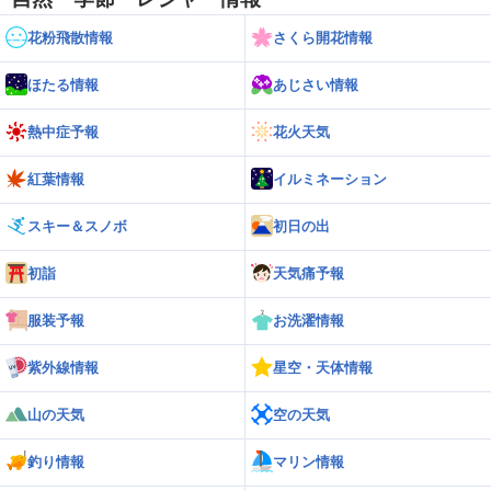
花粉飛散情報
さくら開花情報
ほたる情報
あじさい情報
熱中症予報
花火天気
紅葉情報
イルミネーション
スキー＆スノボ
初日の出
初詣
天気痛予報
服装予報
お洗濯情報
紫外線情報
星空・天体情報
山の天気
空の天気
釣り情報
マリン情報