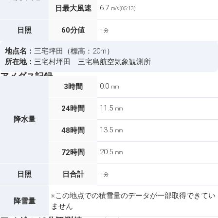
6.7
日最大風速
m/s (05:13)
-
日照
60分値
分
地点名：
三宅坪田（標高：20m）
所在地：
三宅村坪田 三宅島航空気象観測所
アメダス記録
0.0
3時間
mm
11.5
24時間
mm
降水量
13.5
48時間
mm
20.5
72時間
mm
-
日照
日合計
分
※この地点での積雪量のデータが一部取得できてい
降雪量
ません