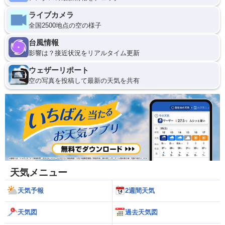
ライブカメラ
全国2500地点の空の様子
台風情報
影響は？接近状況をリアルタイム更新
ウェザーリポート
空の写真を投稿して最新の天気を共有
天気メニュー
天気予報
2週間天気
天気図
過去天気図