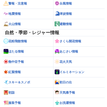
警報・注意報
台風情報
地震情報
津波情報
火山情報
避難情報
自然・季節・レジャー情報
花粉飛散情報
さくら開花情報
ほたる情報
あじさい情報
熱中症予報
花火天気
紅葉情報
イルミネーション
スキー＆スノボ
初日の出
初詣
天気痛予報
服装予報
お洗濯情報