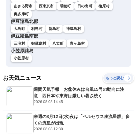
あきる野市
西東京市
瑞穂町
日の出町
檜原村
奥多摩町
伊豆諸島北部
大島町
利島村
新島村
神津島村
伊豆諸島南部
三宅村
御蔵島村
八丈町
青ヶ島村
小笠原諸島
小笠原村
お天気ニュース
もっと読む
週間天気予報 お盆休みは台風15号の動向に注
意 西日本や東海は厳しい暑さ続く
2026.08.08 14:45
来週の8月12日(水)夜は「ペルセウス座流星群」多
くの流星が出現
2026.08.08 12:30