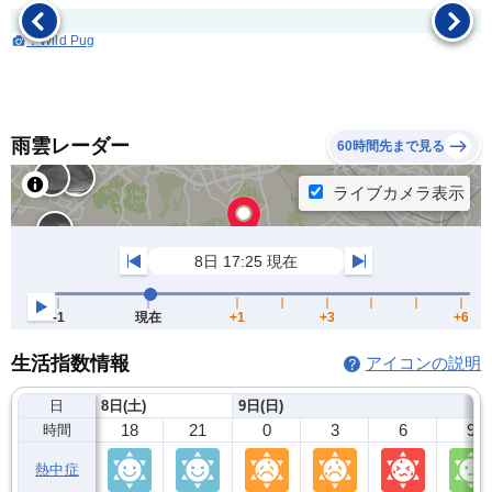
：Wild Pug
雨雲レーダー
60時間先まで見る
生活指数情報
アイコンの説明
日
8日(土)
9日(日)
18
21
0
3
6
9
時間
熱中症