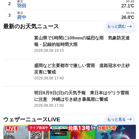
東京
00:48
2
羽田
27.1℃
東京
00:04
3
府中
26.8℃
最新のお天気ニュース
もっと読む
富山県で1時間に109mmの猛烈な雨 気象防災速
報・記録的短時間大雨
2026.08.08 19:15
盛岡など主要都市で激しい雷雨 道路冠水や土砂
災害に警戒
2026.08.08 17:40
明日8月9日(日)の天気予報 東日本はゲリラ雷雨
に注意 沖縄は引き続き暴風雨に警戒
2026.08.08 17:00
ウェザーニュースLiVE
もっと見る
ライブ放送中