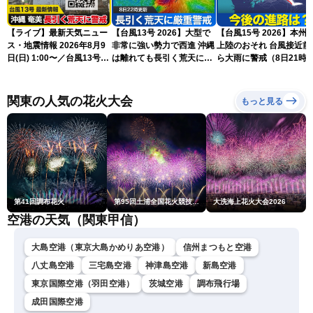
【ライブ】最新天気ニュー
【台風13号 2026】大型で
【台風15号 2026】本州
ス・地震情報 2026年8月9
非常に強い勢力で西進 沖縄
上陸のおそれ 台風接近前
日(日) 1:00〜／台風13号・
は離れても長引く荒天に厳
ら大雨に警戒（8日21時
15号情報 令和8年熊本地
重警戒(8日22時更新)
新）
震情報〈ウェザーニュース
LiVE〉
関東の人気の花火大会
もっと見る
第41回調布花火
第95回土浦全国花火競技大会
大洗海上花火大会2026
空港の天気（関東甲信）
大島空港（東京大島かめりあ空港）
信州まつもと空港
八丈島空港
三宅島空港
神津島空港
新島空港
東京国際空港（羽田空港）
茨城空港
調布飛行場
成田国際空港