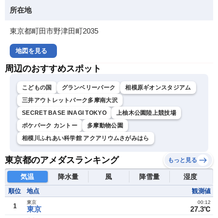
所在地
東京都町田市野津田町2035
地図を見る
周辺のおすすめスポット
こどもの国
グランベリーパーク
相模原ギオンスタジアム
三井アウトレットパーク多摩南大沢
SECRET BASE INAGI TOKYO
上柚木公園陸上競技場
ポケパーク カントー
多摩動物公園
相模川ふれあい科学館 アクアリウムさがみはら
東京都のアメダスランキング
もっと見る
気温
降水量
風
降雪量
湿度
順位
地点
観測値
東京
00:12
1
東京
27.3℃