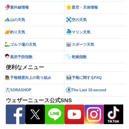
紫外線情報
星空・天体情報
山の天気
空の天気
釣り天気
マリン天気
ゴルフ場の天気
スポーツ天気
風邪予防指数
乾燥指数
便利なメニュー
予報精度向上の取り組み
予報に関するFAQ
SORASHOP
The Last 10-second
ウェザーニュース公式SNS