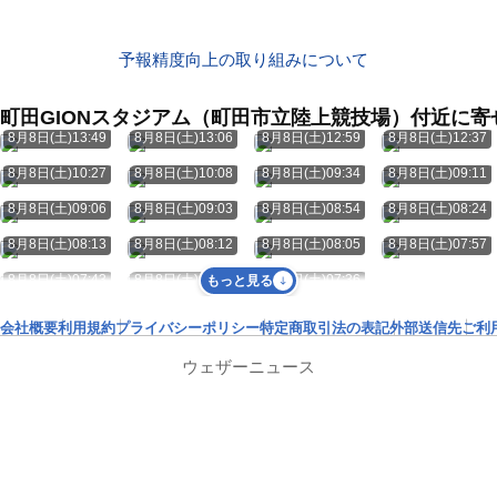
予報精度向上の取り組みについて
町田GIONスタジアム（町田市立陸上競技場）付近に
8月8日(土)13:49
8月8日(土)13:06
8月8日(土)12:59
8月8日(土)12:37
8月8日(土)10:27
8月8日(土)10:08
8月8日(土)09:34
8月8日(土)09:11
8月8日(土)09:06
8月8日(土)09:03
8月8日(土)08:54
8月8日(土)08:24
8月8日(土)08:13
8月8日(土)08:12
8月8日(土)08:05
8月8日(土)07:57
8月8日(土)07:43
8月8日(土)07:43
8月8日(土)07:36
もっと見る
会社概要
利用規約
プライバシーポリシー
特定商取引法の表記
外部送信先
ご利
ウェザーニュース