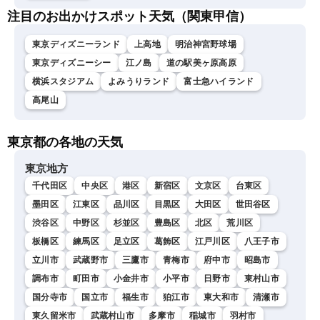
注目のお出かけスポット天気（関東甲信）
東京ディズニーランド
上高地
明治神宮野球場
東京ディズニーシー
江ノ島
道の駅美ヶ原高原
横浜スタジアム
よみうりランド
富士急ハイランド
高尾山
東京都の各地の天気
東京地方
千代田区
中央区
港区
新宿区
文京区
台東区
墨田区
江東区
品川区
目黒区
大田区
世田谷区
渋谷区
中野区
杉並区
豊島区
北区
荒川区
板橋区
練馬区
足立区
葛飾区
江戸川区
八王子市
立川市
武蔵野市
三鷹市
青梅市
府中市
昭島市
調布市
町田市
小金井市
小平市
日野市
東村山市
国分寺市
国立市
福生市
狛江市
東大和市
清瀬市
東久留米市
武蔵村山市
多摩市
稲城市
羽村市