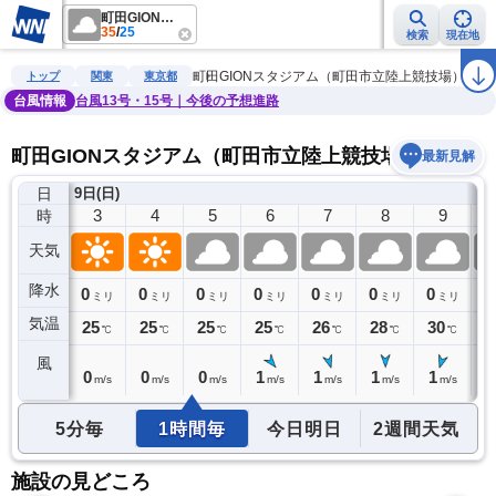
町田GIONスタジアム（町田市立陸上競技場）
35
/
25
検索
現在地
雨雲レーダー
台風情報
地震情報
警報・注意報
2週間天気
ラ
町田GIONスタジアム（町田市立陸上競技場）
トップ
関東
東京都
台風情報
台風13号・15号｜今後の予想進路
町田GIONスタジアム（町田市立陸上競技場）の天気
最新見解
日
9日(日)
2
3
4
5
6
7
8
9
時
天気
降水
0
0
0
0
0
0
0
0
0
ミリ
ミリ
ミリ
ミリ
ミリ
ミリ
ミリ
ミリ
気温
25
25
25
25
25
26
28
30
3
℃
℃
℃
℃
℃
℃
℃
℃
風
0
0
0
0
1
1
1
1
1
m/s
m/s
m/s
m/s
m/s
m/s
m/s
m/s
5分毎
1時間毎
今日明日
2週間天気
施設の見どころ