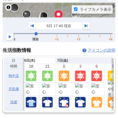
生活指数情報
アイコンの説明
日
6日(木)
7日(金)
18
21
0
3
6
9
時間
熱中症
天気痛
洗濯