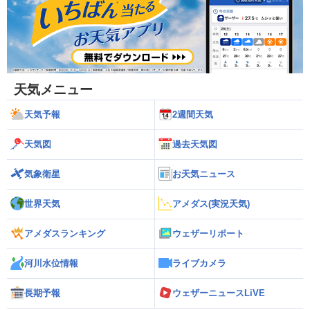
天気メニュー
天気予報
2週間天気
天気図
過去天気図
気象衛星
お天気ニュース
世界天気
アメダス(実況天気)
アメダスランキング
ウェザーリポート
河川水位情報
ライブカメラ
長期予報
ウェザーニュースLiVE