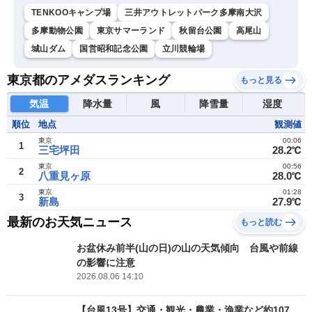
TENKOOキャンプ場
三井アウトレットパーク多摩南大沢
多摩動物公園
東京サマーランド
秋留台公園
高尾山
城山ダム
国営昭和記念公園
立川競輪場
東京都のアメダスランキング
もっと見る
気温
降水量
風
降雪量
湿度
順位
地点
観測値
東京
00:06
1
三宅坪田
28.2℃
東京
00:56
2
八重見ヶ原
28.0℃
東京
01:28
3
新島
27.9℃
最新のお天気ニュース
もっと読む
お盆休み前半(山の日)の山の天気傾向 台風や前線
の影響に注意
2026.08.06 14:10
【台風13号】交通・観光・農業・漁業など約107