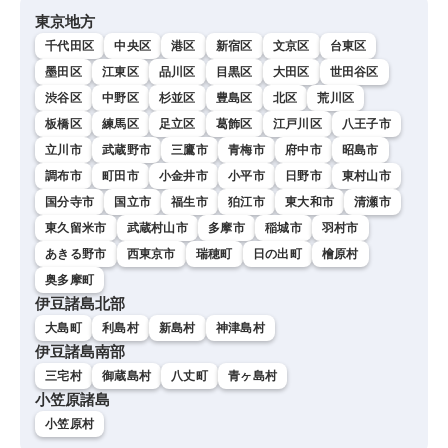
東京地方
千代田区
中央区
港区
新宿区
文京区
台東区
墨田区
江東区
品川区
目黒区
大田区
世田谷区
渋谷区
中野区
杉並区
豊島区
北区
荒川区
板橋区
練馬区
足立区
葛飾区
江戸川区
八王子市
立川市
武蔵野市
三鷹市
青梅市
府中市
昭島市
調布市
町田市
小金井市
小平市
日野市
東村山市
国分寺市
国立市
福生市
狛江市
東大和市
清瀬市
東久留米市
武蔵村山市
多摩市
稲城市
羽村市
あきる野市
西東京市
瑞穂町
日の出町
檜原村
奥多摩町
伊豆諸島北部
大島町
利島村
新島村
神津島村
伊豆諸島南部
三宅村
御蔵島村
八丈町
青ヶ島村
小笠原諸島
小笠原村