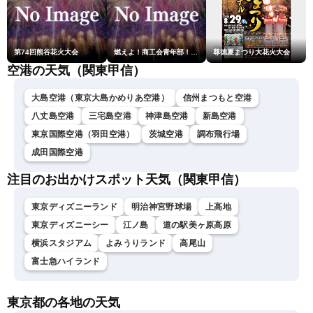
第74回熊谷花火大会
燃えよ！商工会青年部！！第23回こうのす花火大会
尊徳夏まつり大花火大会
空港の天気（関東甲信）
大島空港（東京大島かめりあ空港）
信州まつもと空港
八丈島空港
三宅島空港
神津島空港
新島空港
東京国際空港（羽田空港）
茨城空港
調布飛行場
成田国際空港
注目のお出かけスポット天気（関東甲信）
東京ディズニーランド
明治神宮野球場
上高地
東京ディズニーシー
江ノ島
道の駅美ヶ原高原
横浜スタジアム
よみうりランド
高尾山
富士急ハイランド
東京都の各地の天気