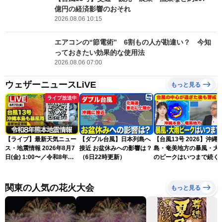
億円の経済影響のおそれ
2026.08.06 10:15
エアコンの“節電術” 6割もの人が勘違い？ 今知
っておきたい効果的な使用法
2026.08.06 07:00
ウェザーニュースLiVE
もっと見る
ライブ放送中
【ライブ】最新天気ニュー
【ダブル台風】日本列島へ
【台風13号 2026】沖縄
ス・地震情報 2026年8月7
接近 お盆休みへの影響は？
島・奄美地方の暴風・大
日(金) 1:00〜／令和8年熊
（6日22時更新）
のピークはいつまで続く
本地震情報 台風13号が沖
（6日18時更新）
縄に接近〈ウェザーニュー
スLiVE〉
関東の人気の花火大会
もっと見る