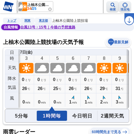
上柚木公園陸上競技場
34
/
25
検索
現在地
雨雲レーダー
台風情報
地震情報
警報・注意報
2週間天気
ラ
上柚木公園陸上競技場
トップ
関東
東京都
台風情報
台風13号・15号｜今後の予想進路
上柚木公園陸上競技場の天気予報
最新見解
日
7日(金)
2
3
4
5
6
7
8
9
時
天気
降水
0
0
0
0
0
0
0
0
0
ミリ
ミリ
ミリ
ミリ
ミリ
ミリ
ミリ
ミリ
気温
26
26
26
25
26
26
29
31
3
℃
℃
℃
℃
℃
℃
℃
℃
風
1
0
0
0
1
1
2
3
4
m/s
m/s
m/s
m/s
m/s
m/s
m/s
m/s
5分毎
1時間毎
今日明日
2週間天気
雨雲レーダー
60時間先まで見る