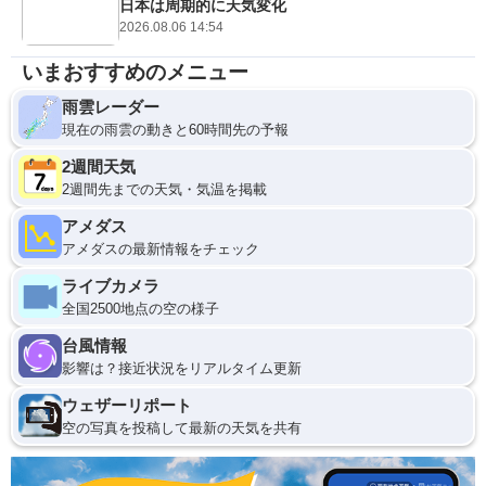
日本は周期的に天気変化
2026.08.06 14:54
いまおすすめのメニュー
雨雲レーダー
現在の雨雲の動きと60時間先の予報
2週間天気
2週間先までの天気・気温を掲載
アメダス
アメダスの最新情報をチェック
ライブカメラ
全国2500地点の空の様子
台風情報
影響は？接近状況をリアルタイム更新
ウェザーリポート
空の写真を投稿して最新の天気を共有