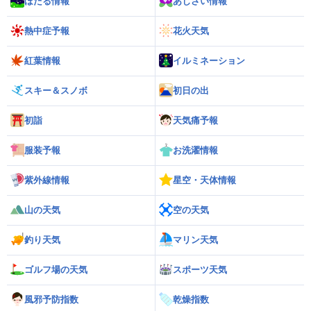
ほたる情報
あじさい情報
熱中症予報
花火天気
紅葉情報
イルミネーション
スキー＆スノボ
初日の出
初詣
天気痛予報
服装予報
お洗濯情報
紫外線情報
星空・天体情報
山の天気
空の天気
釣り天気
マリン天気
ゴルフ場の天気
スポーツ天気
風邪予防指数
乾燥指数