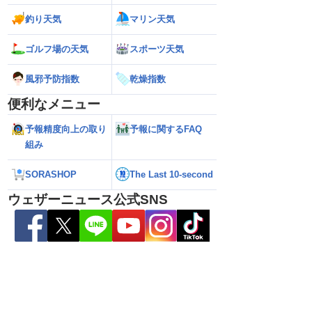
釣り天気
マリン天気
ゴルフ場の天気
スポーツ天気
風邪予防指数
乾燥指数
便利なメニュー
予報精度向上の取り
予報に関するFAQ
組み
解説】通過後も影響長
【猛烈な雨と激しい雷雨】新潟は線状降
【お盆と台風15号
総雨量400mm超・高
水帯が発生のおそれも＜気象防災速報・
それ 接近後はゲリ
8.08 16:00）
記録的短時間大雨＞
SORASHOP
The Last 10-second
ウェザーニュース公式SNS