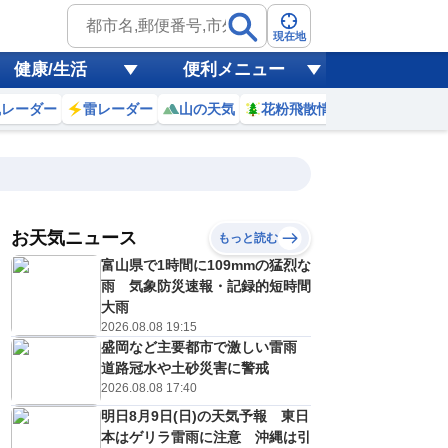
現在地
健康/生活
便利メニュー
風レーダー
雷レーダー
山の天気
花粉飛散情報
世界天気
お天気ニュース
もっと読む
富山県で1時間に109mmの猛烈な
3
14
15
16
17
18
19
20
21
雨 気象防災速報・記録的短時間
大雨
2026.08.08 19:15
盛岡など主要都市で激しい雷雨
0
0
0
0
0
0
0
0
リ
ミリ
ミリ
ミリ
ミリ
ミリ
ミリ
ミリ
ミリ
道路冠水や土砂災害に警戒
32
33
31
30
29
28
27
26
℃
℃
℃
℃
℃
℃
℃
℃
℃
2026.08.08 17:40
明日8月9日(日)の天気予報 東日
2
2
3
2
2
2
1
1
/s
m/s
m/s
m/s
m/s
m/s
m/s
m/s
m/s
本はゲリラ雷雨に注意 沖縄は引