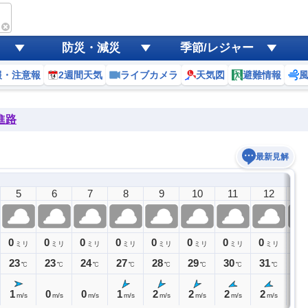
防災・減災
季節/レジャー
報・注意報
2週間天気
ライブカメラ
天気図
避難情報
進路
最新見解
5
6
7
8
9
10
11
12
1
0
0
0
0
0
0
0
0
0
ミリ
ミリ
ミリ
ミリ
ミリ
ミリ
ミリ
ミリ
ミ
23
23
24
27
28
29
30
31
32
℃
℃
℃
℃
℃
℃
℃
℃
1
0
0
1
2
2
2
2
2
m/s
m/s
m/s
m/s
m/s
m/s
m/s
m/s
m