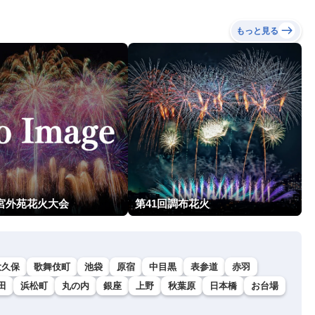
もっと見る
神宮外苑花火大会
第41回調布花火
大久保
歌舞伎町
池袋
原宿
中目黒
表参道
赤羽
田
浜松町
丸の内
銀座
上野
秋葉原
日本橋
お台場