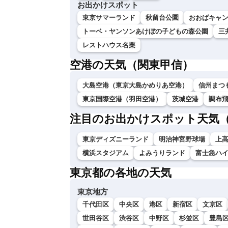
お出かけスポット
東京サマーランド
秋留台公園
おおばキャ
トーベ・ヤンソンあけぼの子どもの森公園
三
レストハウス名栗
空港の天気（関東甲信）
大島空港（東京大島かめりあ空港）
信州まつ
東京国際空港（羽田空港）
茨城空港
調布
注目のお出かけスポット天気
東京ディズニーランド
明治神宮野球場
上
横浜スタジアム
よみうりランド
富士急ハ
東京都の各地の天気
東京地方
千代田区
中央区
港区
新宿区
文京区
世田谷区
渋谷区
中野区
杉並区
豊島