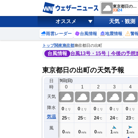
東京都日の出町
33
/
24
オススメ
天気・観測
雨雲レーダー
台風情報
地震情報
警
トップ
関東
東京都
東京都日の出町
台風情報
台風13号・15号｜今後の予想
東京都日の出町の天気予報
日
8日(土)
9日(日)
20
21
22
23
0
1
2
3
4
時
天気
降水
0
0
0
0
0
0
0
0
ミリ
ミリ
ミリ
ミリ
ミリ
ミリ
ミリ
ミリ
ミリ
気温
6
26
25
25
25
25
24
24
23
℃
℃
℃
℃
℃
℃
℃
℃
℃
風
1
0
1
0
0
0
0
1
1
m/s
m/s
m/s
m/s
m/s
m/s
m/s
m/s
m/s