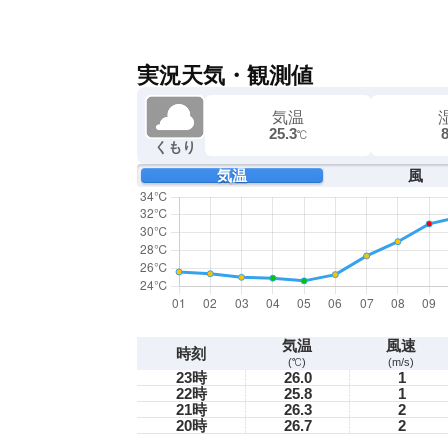
実況天気・観測値
気温
25.3
℃
くもり
気温
風
気温
風速
時刻
(℃)
(m/s)
23時
26.0
1
22時
25.8
1
21時
26.3
2
20時
26.7
2