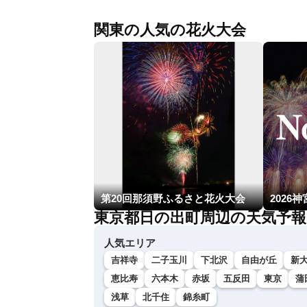
関東の人気の花火大会
第20回那須野ふるさと花火大会
2026
東京都日の出町周辺の天気予報
人気エリア
吉祥寺
二子玉川
下北沢
自由が丘
新
恵比寿
六本木
赤坂
五反田
東京
蒲
浅草
北千住
錦糸町