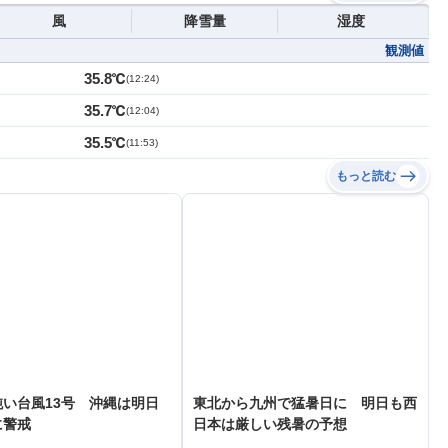
風
降雪量
湿度
観測値
35.8℃
(
12:24
)
35.7℃
(
12:04
)
35.5℃
(
11:53
)
もっと読む
い台風13号 沖縄は明日
東北から九州で猛暑日に 明日も西
に警戒
日本は厳しい残暑の予想