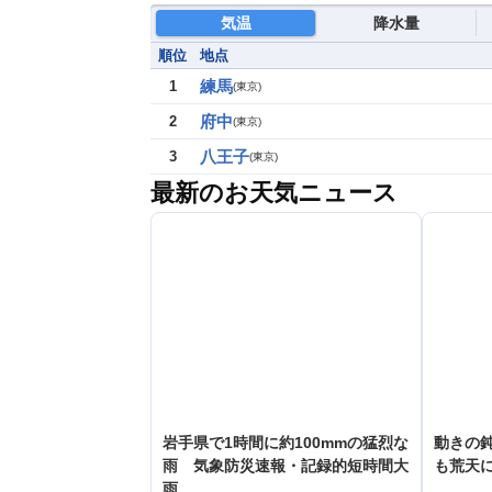
気温
降水量
順位
地点
練馬
1
(
東京
)
府中
2
(
東京
)
八王子
3
(
東京
)
最新のお天気ニュース
岩手県で1時間に約100mmの猛烈な
動きの鈍
雨 気象防災速報・記録的短時間大
も荒天
雨