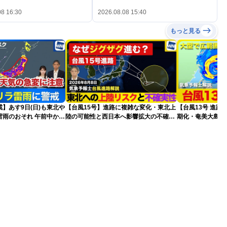
08 16:30
2026.08.08 15:40
もっと見る
】あす9日(日)も東北や
【台風15号】進路に複雑な変化・東北上
【台風13号 進路
雷雨のおそれ 午前中から
陸の可能性と西日本へ影響拡大の不確実
期化・奄美大島で
険も
性
波に要警戒（2026.0