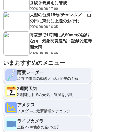
き続き暴風雨に警戒
2026.08.08 17:00
大型の台風15号(チャンホン) 山
の日に東北に上陸のおそれ
2026.08.08 16:35
青森県で1時間に約90mmの猛烈
な雨 気象防災速報・記録的短時
間大雨
2026.08.08 16:46
いまおすすめのメニュー
10日(月)
0
雨雲レーダー
現在の雨雲の動きと60時間先の予報
2週間天気
2週間先までの天気・気温を掲載
アメダス
アメダスの最新情報をチェック
ライブカメラ
全国2500地点の空の様子