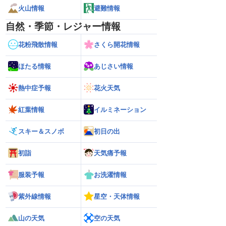
火山情報
避難情報
自然・季節・レジャー情報
花粉飛散情報
さくら開花情報
ほたる情報
あじさい情報
熱中症予報
花火天気
紅葉情報
イルミネーション
スキー＆スノボ
初日の出
初詣
天気痛予報
服装予報
お洗濯情報
紫外線情報
星空・天体情報
山の天気
空の天気