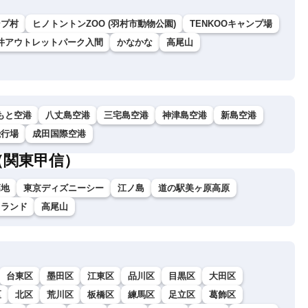
ンプ村
ヒノトントンZOO (羽村市動物公園)
TENKOOキャンプ場
井アウトレットパーク入間
かなかな
高尾山
もと空港
八丈島空港
三宅島空港
神津島空港
新島空港
飛行場
成田国際空港
（関東甲信）
高地
東京ディズニーシー
江ノ島
道の駅美ヶ原高原
イランド
高尾山
台東区
墨田区
江東区
品川区
目黒区
大田区
区
北区
荒川区
板橋区
練馬区
足立区
葛飾区