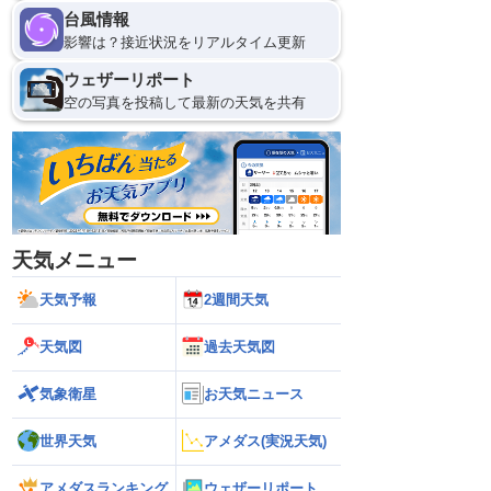
台風情報
影響は？接近状況をリアルタイム更新
ウェザーリポート
空の写真を投稿して最新の天気を共有
天気メニュー
天気予報
2週間天気
天気図
過去天気図
気象衛星
お天気ニュース
世界天気
アメダス(実況天気)
アメダスランキング
ウェザーリポート