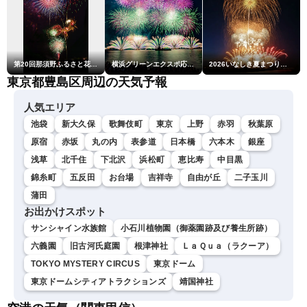
第20回那須野ふるさと花火大会
横浜グリーンエクスポ応援 みなとみらいフェスティバル「スカイシンフォニーinヨコハマ presented byコロワイド」
2026いなしき夏まつり花火大会
東京都豊島区周辺の天気予報
人気エリア
池袋
新大久保
歌舞伎町
東京
上野
赤羽
秋葉原
原宿
赤坂
丸の内
表参道
日本橋
六本木
銀座
浅草
北千住
下北沢
浜松町
恵比寿
中目黒
錦糸町
五反田
お台場
吉祥寺
自由が丘
二子玉川
蒲田
お出かけスポット
サンシャイン水族館
小石川植物園（御薬園跡及び養生所跡）
六義園
旧古河氏庭園
根津神社
ＬａＱｕａ（ラクーア）
TOKYO MYSTERY CIRCUS
東京ドーム
東京ドームシティアトラクションズ
靖国神社