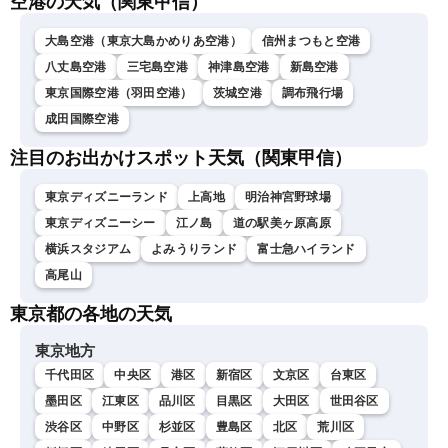
空港の天気（関東甲信）
大島空港（東京大島かめりあ空港）
信州まつもと空港
八丈島空港
三宅島空港
神津島空港
新島空港
東京国際空港（羽田空港）
茨城空港
調布飛行場
成田国際空港
注目のお出かけスポット天気（関東甲信）
東京ディズニーランド
上高地
明治神宮野球場
東京ディズニーシー
江ノ島
道の駅美ヶ原高原
横浜スタジアム
よみうりランド
富士急ハイランド
高尾山
東京都の各地の天気
東京地方
千代田区
中央区
港区
新宿区
文京区
台東区
墨田区
江東区
品川区
目黒区
大田区
世田谷区
渋谷区
中野区
杉並区
豊島区
北区
荒川区