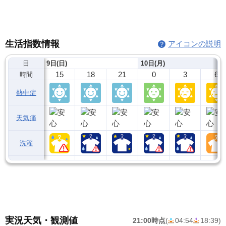
生活指数情報
アイコンの説明
日
9日(日)
10日(月)
15
18
21
0
3
6
時間
熱中症
天気痛
洗濯
実況天気・観測値
21:00時点
(
04:54
18:39
)