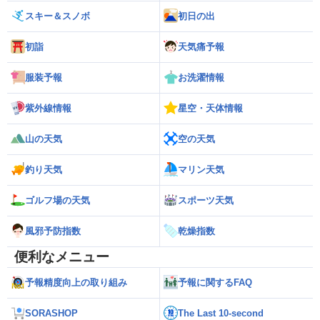
スキー＆スノボ
初日の出
初詣
天気痛予報
服装予報
お洗濯情報
紫外線情報
星空・天体情報
山の天気
空の天気
釣り天気
マリン天気
ゴルフ場の天気
スポーツ天気
風邪予防指数
乾燥指数
便利なメニュー
予報精度向上の取り組み
予報に関するFAQ
SORASHOP
The Last 10-second