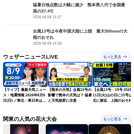
猛暑日地点数は大幅に減少 熊本県八代で全国最
高の37.4℃
2026.08.09 15:37
台風13号は今夜中国大陸に上陸 最大500mmの大
雨のおそれ
2026.08.09 14:39
ウェザーニュースLiVE
もっと見る
ライブ放送中
【ライブ】最新天気ニュー
【熊本の天気】台風15号の
【台風13号・15号 2026
ス・地震情報 2026年8月9
影響で熊本の天気は？ 猛暑
11日(火)山の日に15号は
日(日) ／東北・東日本は急
と天気急変に注意
北に接近、上陸のおそれ
な雷雨に注意〈ウェザーニ
（9日15時更新）
ュースLiVEムーン・駒木結
衣／芳野達郎〉
関東の人気の花火大会
もっと見る