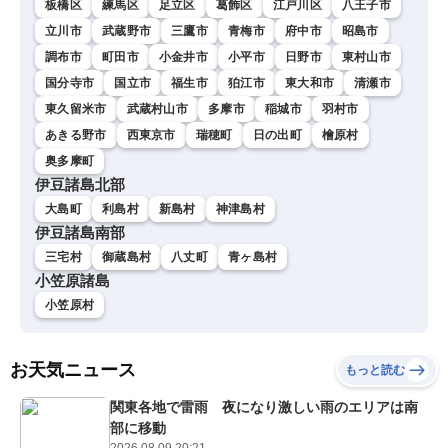
板橋区
練馬区
足立区
葛飾区
江戸川区
八王子市
立川市
武蔵野市
三鷹市
青梅市
府中市
昭島市
調布市
町田市
小金井市
小平市
日野市
東村山市
国分寺市
国立市
福生市
狛江市
東大和市
清瀬市
東久留米市
武蔵村山市
多摩市
稲城市
羽村市
あきる野市
西東京市
瑞穂町
日の出町
檜原村
奥多摩町
伊豆諸島北部
大島町
利島村
新島村
神津島村
伊豆諸島南部
三宅村
御蔵島村
八丈町
青ヶ島村
小笠原諸島
小笠原村
お天気ニュース
もっと読む
関東各地で雷雨 夜になり激しい雨のエリアは南
部に移動