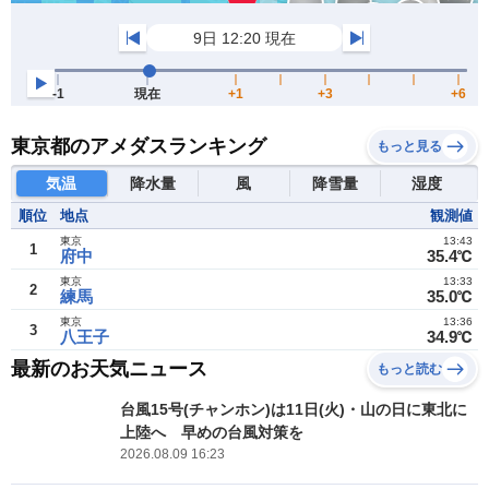
東京都のアメダスランキング
もっと見る
気温
降水量
風
降雪量
湿度
順位
地点
観測値
東京
13:43
1
府中
35.4℃
東京
13:33
2
練馬
35.0℃
東京
13:36
3
八王子
34.9℃
最新のお天気ニュース
もっと読む
台風15号(チャンホン)は11日(火)・山の日に東北に
上陸へ 早めの台風対策を
2026.08.09 16:23