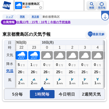
東京都豊島区
33
/
25
検索
現在地
雨雲レーダー
台風情報
地震情報
警報・注意報
2週間天気
ラ
東京都豊島区
トップ
関東
東京都
台風情報
台風13号・15号・16号｜今後の予想進路
東京都豊島区の天気予報
最新見解
日
9日(日)
10日(月)
21
22
23
0
1
2
3
4
時
天気
降水
3
5
1
0
0
0
0
0
0
ミリ
ミリ
ミリ
ミリ
ミリ
ミリ
ミリ
ミリ
気温
26
26
26
26
25
25
25
25
2
℃
℃
℃
℃
℃
℃
℃
℃
風
2
2
2
2
1
1
1
1
1
m/s
m/s
m/s
m/s
m/s
m/s
m/s
m/s
5分毎
1時間毎
今日明日
2週間天気