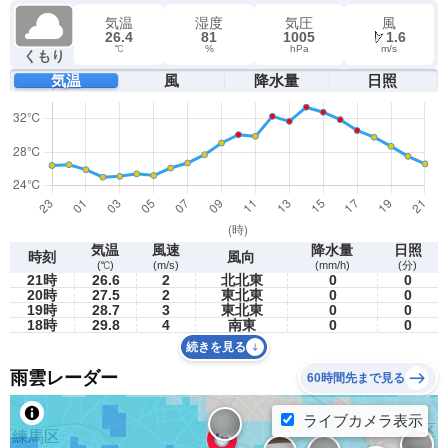
気温
湿度
気圧
風
26.4
81
1005
1.6
℃
%
hPa
m/s
くもり
気温
風
降水量
日照
気温
風速
降水量
日照
時刻
風向
(℃)
(m/s)
(mm/h)
(分)
21時
26.6
2
北北東
0
0
20時
27.5
2
東北東
0
0
19時
28.7
3
東北東
0
0
18時
29.8
4
南東
0
0
続きを見る
雨雲レーダー
60時間先まで見る