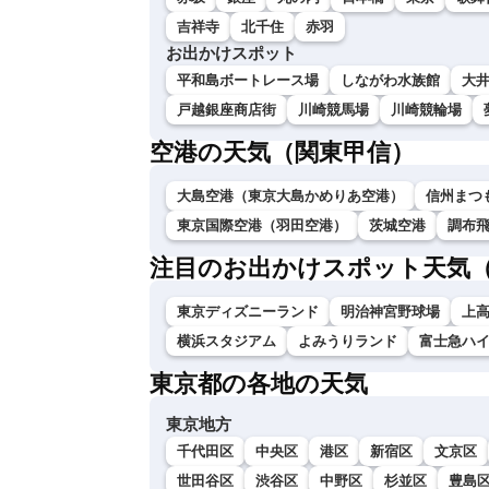
吉祥寺
北千住
赤羽
お出かけスポット
平和島ボートレース場
しながわ水族館
大
戸越銀座商店街
川崎競馬場
川崎競輪場
空港の天気（関東甲信）
大島空港（東京大島かめりあ空港）
信州まつ
東京国際空港（羽田空港）
茨城空港
調布
注目のお出かけスポット天気
東京ディズニーランド
明治神宮野球場
上
横浜スタジアム
よみうりランド
富士急ハ
東京都の各地の天気
東京地方
千代田区
中央区
港区
新宿区
文京区
世田谷区
渋谷区
中野区
杉並区
豊島