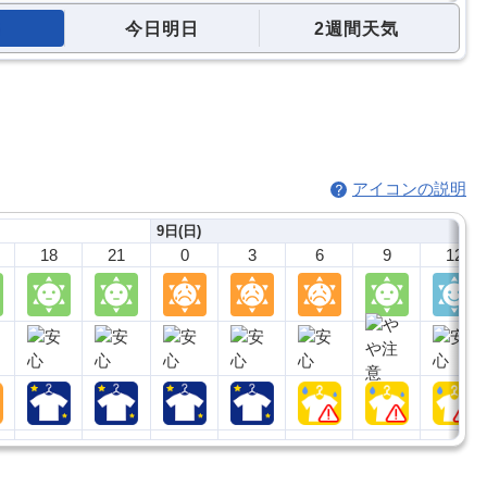
今日明日
2週間天気
アイコンの説明
9日(日)
18
21
0
3
6
9
12