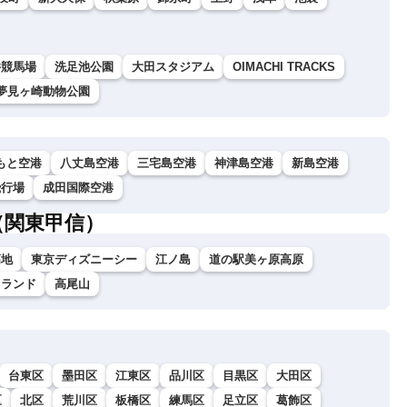
井競馬場
洗足池公園
大田スタジアム
OIMACHI TRACKS
夢見ヶ崎動物公園
もと空港
八丈島空港
三宅島空港
神津島空港
新島空港
飛行場
成田国際空港
（関東甲信）
高地
東京ディズニーシー
江ノ島
道の駅美ヶ原高原
イランド
高尾山
台東区
墨田区
江東区
品川区
目黒区
大田区
区
北区
荒川区
板橋区
練馬区
足立区
葛飾区