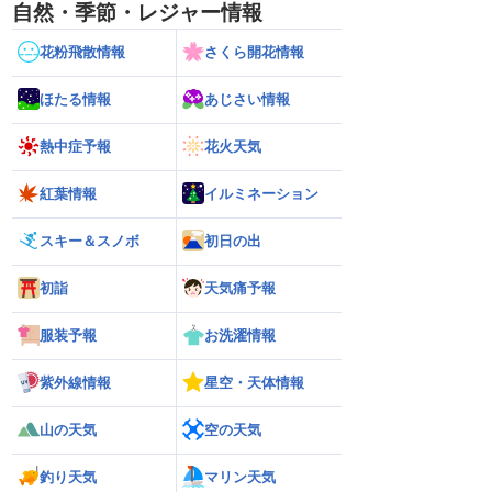
自然・季節・レジャー情報
花粉飛散情報
さくら開花情報
ほたる情報
あじさい情報
熱中症予報
花火天気
紅葉情報
イルミネーション
スキー＆スノボ
初日の出
初詣
天気痛予報
服装予報
お洗濯情報
紫外線情報
星空・天体情報
山の天気
空の天気
釣り天気
マリン天気