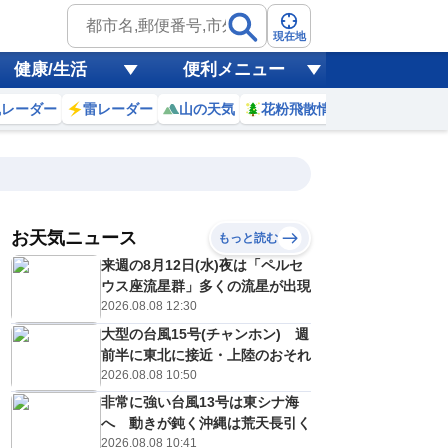
現在地
健康/生活
便利メニュー
風レーダー
雷レーダー
山の天気
花粉飛散情報
世界天気
お天気ニュース
もっと読む
来週の8月12日(水)夜は「ペルセ
5
6
7
8
9
10
11
12
ウス座流星群」多くの流星が出現
2026.08.08 12:30
大型の台風15号(チャンホン) 週
0
0
0
0
0
0
0
0
前半に東北に接近・上陸のおそれ
ミリ
ミリ
ミリ
ミリ
ミリ
ミリ
ミリ
ミリ
ミリ
2026.08.08 10:50
26
26
27
28
29
30
31
32
℃
℃
℃
℃
℃
℃
℃
℃
℃
非常に強い台風13号は東シナ海
へ 動きが鈍く沖縄は荒天長引く
1
1
2
2
3
3
3
4
/s
m/s
m/s
m/s
m/s
m/s
m/s
m/s
m/s
2026.08.08 10:41