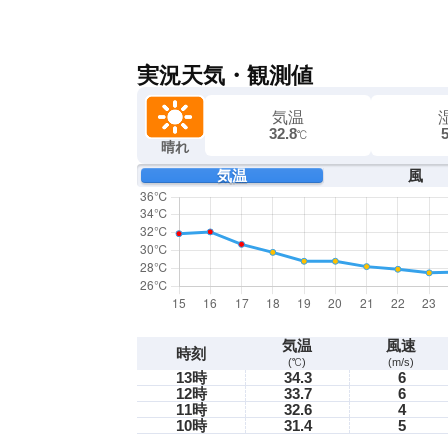
実況天気・観測値
気温
32.8
℃
晴れ
気温
風
気温
風速
時刻
(℃)
(m/s)
13時
34.3
6
12時
33.7
6
11時
32.6
4
10時
31.4
5