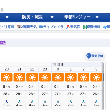
防災・減災
季節/レジャー
報・注意報
2週間天気
ライブカメラ
天気図
避難情報
進路
最新見解
9日(日)
20
21
22
23
0
1
2
3
4
0
0
0
0
0
0
0
0
0
ミリ
ミリ
ミリ
ミリ
ミリ
ミリ
ミリ
ミリ
28
28
28
27
27
27
27
26
26
℃
℃
℃
℃
℃
℃
℃
℃
5
4
4
3
2
2
1
1
1
m/s
m/s
m/s
m/s
m/s
m/s
m/s
m/s
m