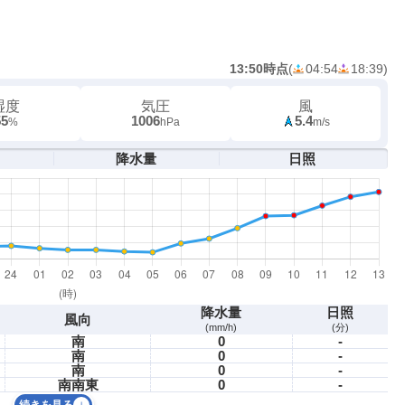
13:50時点
(
04:54
18:39
)
湿度
気圧
風
55
1006
5.4
%
hPa
m/s
降水量
日照
降水量
日照
風向
(mm/h)
(分)
南
0
-
南
0
-
南
0
-
南南東
0
-