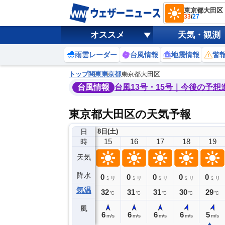
東京都大田区
33
/
27
オススメ
天気・観測
雨雲レーダー
台風情報
地震情報
警
トップ
関東
東京都
東京都大田区
台風情報
台風13号・15号｜今後の予想
東京都大田区の天気予報
日
8日(土)
11
12
13
14
15
16
17
18
19
時
天気
降水
0
0
0
0
0
0
0
0
ミリ
ミリ
ミリ
ミリ
ミリ
ミリ
ミリ
ミリ
ミリ
気温
33
33
33
33
32
31
31
30
29
℃
℃
℃
℃
℃
℃
℃
℃
℃
風
4
4
5
6
6
6
6
6
5
m/s
m/s
m/s
m/s
m/s
m/s
m/s
m/s
m/s