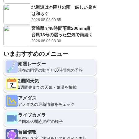
北海道は本降りの雨 厳しい暑さ
は和らぐ
2026.08.08 09:55
宮崎県で48時間雨量200mm超
台風13号の湿った空気で雨続く
2026.08.08 08:30
いまおすすめのメニュー
雨雲レーダー
現在の雨雲の動きと60時間先の予報
2週間天気
2週間先までの天気・気温を掲載
アメダス
アメダスの最新情報をチェック
ライブカメラ
全国2500地点の空の様子
台風情報
影響は？接近状況をリアルタイム更新