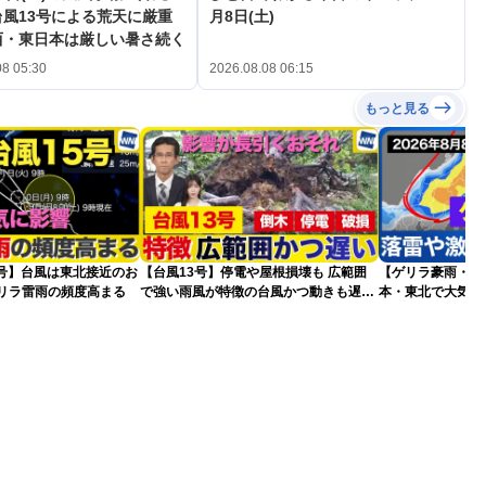
風13号による荒天に厳重
月8日(土)
西・東日本は厳しい暑さ続く
08 05:30
2026.08.08 06:15
もっと見る
5号】台風は東北接近のお
【台風13号】停電や屋根損壊も 広範囲
【ゲリラ豪雨・落
ゲリラ雷雨の頻度高まる
で強い雨風が特徴の台風かつ動きも遅く
本・東北で大気の
影響が長引くおそれ
2026.08.08