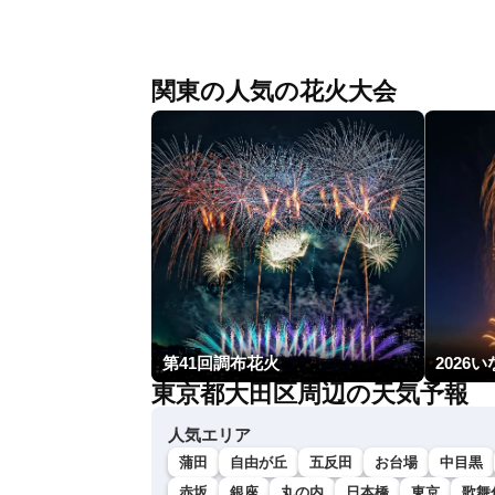
関東の人気の花火大会
第41回調布花火
2026
東京都大田区周辺の天気予報
人気エリア
蒲田
自由が丘
五反田
お台場
中目黒
赤坂
銀座
丸の内
日本橋
東京
歌舞