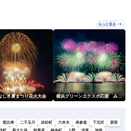
もっと見る
いなしき夏まつり花火大会
横浜グリーンエクスポ応援 みなとみらいフェスティバル「スカイシンフォニーinヨコハマ presented byコロワイド」
恵比寿
二子玉川
浜松町
六本木
表参道
下北沢
原宿
伎町
新大久保
秋葉原
錦糸町
上野
浅草
池袋