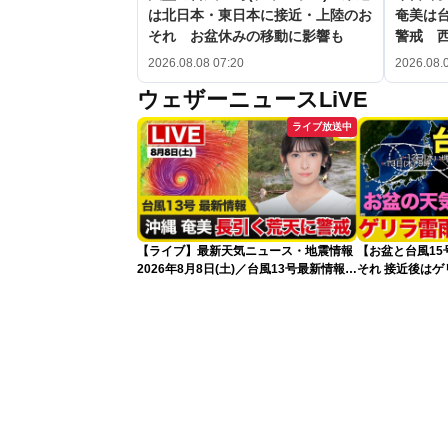
は北日本・東日本に接近・上陸のお
奄美は台
それ お盆休みの移動に影響も
警戒 
2026.08.08 07:20
2026.08.
ウェザーニュースLiVE
ライブ放送中
【ライブ】最新天気ニュース・地震情報
【お盆と台風1
2026年8月8日(土)／台風13号最新情報
それ 接近後は
令和8年熊本地震情報〈ウェザーニュー
スLiVEアフタヌーン・山岸愛梨／芳野達
郎〉