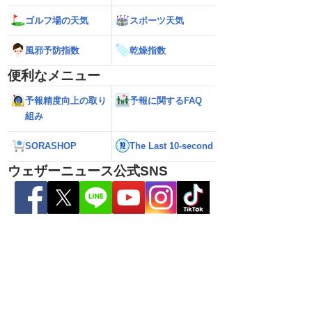
ゴルフ場の天気
スポーツ天気
風邪予防指数
乾燥指数
便利なメニュー
予報精度向上の取り
予報に関するFAQ
組み
SORASHOP
The Last 10-second
ウェザーニュース公式SNS
雷警戒】午後は東日
【台風13号 2026】台風離れてもスパイ
【台風15号 202
状態が非常に不安定に
ラルバンドによる大雨警戒（8日6時情
響するおそれ（8日
報）