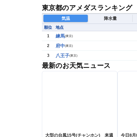
東京都のアメダスランキング
気温
降水量
順位
地点
練馬
1
(
東京
)
府中
2
(
東京
)
八王子
3
(
東京
)
最新のお天気ニュース
大型の台風15号(チャンホン) 来週
今日8月