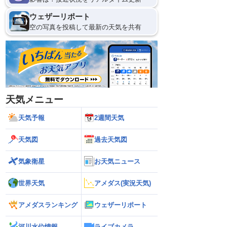
ウェザーリポート
空の写真を投稿して最新の天気を共有
天気メニュー
天気予報
2週間天気
天気図
過去天気図
気象衛星
お天気ニュース
世界天気
アメダス(実況天気)
アメダスランキング
ウェザーリポート
河川水位情報
ライブカメラ