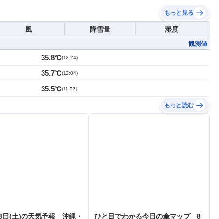
もっと見る
風
降雪量
湿度
観測値
35.8℃
(
12:24
)
35.7℃
(
12:04
)
35.5℃
(
11:53
)
もっと読む
8日(土)の天気予報 沖縄・
ひと目でわかる今日の傘マップ 8