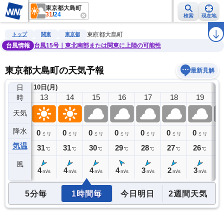
東京都大島町
31
/
24
検索
現在地
雨雲レーダー
台風情報
地震情報
警報・注意報
2週間天気
ラ
東京都大島町
トップ
関東
東京都
台風情報
台風15号｜東北南部または関東に上陸の可能性
東京都大島町の天気予報
最新見解
日
10日(月)
12
13
14
15
16
17
18
19
時
天気
降水
0
0
0
0
0
0
0
0
0
ミリ
ミリ
ミリ
ミリ
ミリ
ミリ
ミリ
ミリ
気温
30
31
31
30
29
28
27
26
2
℃
℃
℃
℃
℃
℃
℃
℃
風
5
4
4
4
4
3
2
3
4
m/s
m/s
m/s
m/s
m/s
m/s
m/s
m/s
5分毎
1時間毎
今日明日
2週間天気