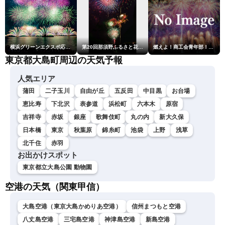
横浜グリーンエクスポ応援 みなとみらいフェスティバル「スカイシンフォニーinヨコハマ presented byコロワイド」
第20回那須野ふるさと花火大会
燃えよ！商工会青年部！！第23回こうのす花火大会
東京都大島町周辺の天気予報
人気エリア
蒲田
二子玉川
自由が丘
五反田
中目黒
お台場
恵比寿
下北沢
表参道
浜松町
六本木
原宿
吉祥寺
赤坂
銀座
歌舞伎町
丸の内
新大久保
日本橋
東京
秋葉原
錦糸町
池袋
上野
浅草
北千住
赤羽
お出かけスポット
東京都立大島公園 動物園
空港の天気（関東甲信）
大島空港（東京大島かめりあ空港）
信州まつもと空港
八丈島空港
三宅島空港
神津島空港
新島空港