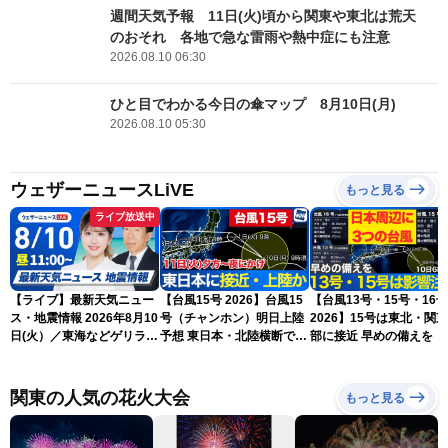
週間天気予報 11日(火)頃から関東や東北は荒天
のおそれ 各地で急な雷雨や熱中症にも注意
2026.08.10 06:30
ひと目でわかる今日の傘マップ 8月10日(月)
2026.08.10 05:30
ウェザーニュースLiVE
もっと見る
ライブ放送中
【ライブ】最新天気ニュー
【台風15号 2026】台風15
【台風13号・15号・16号
ス・地震情報 2026年8月10
号（チャンホン）明日上陸
2026】15号は東北・関
日(火）／東海などゲリラ雷
予想 東日本・北陸横断で大
部に接近 早めの備えを（
雨に注意 東北や関東は早め
雨や暴風に要警戒（10日9
日6時更新）
の台風対策を〈ウェザーニ
時現在）
ュースLiVEコーヒータイ
関東の人気の花火大会
もっと見る
ム・小林李衣奈／有賀哲
夫〉