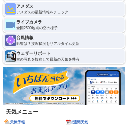
アメダス
アメダスの最新情報をチェック
ライブカメラ
全国2500地点の空の様子
台風情報
影響は？接近状況をリアルタイム更新
ウェザーリポート
空の写真を投稿して最新の天気を共有
天気メニュー
天気予報
2週間天気