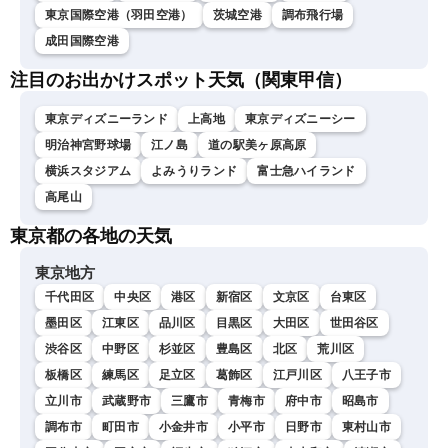
東京国際空港（羽田空港）
茨城空港
調布飛行場
成田国際空港
注目のお出かけスポット天気（関東甲信）
東京ディズニーランド
上高地
東京ディズニーシー
明治神宮野球場
江ノ島
道の駅美ヶ原高原
横浜スタジアム
よみうりランド
富士急ハイランド
高尾山
東京都の各地の天気
東京地方
千代田区
中央区
港区
新宿区
文京区
台東区
墨田区
江東区
品川区
目黒区
大田区
世田谷区
渋谷区
中野区
杉並区
豊島区
北区
荒川区
板橋区
練馬区
足立区
葛飾区
江戸川区
八王子市
立川市
武蔵野市
三鷹市
青梅市
府中市
昭島市
調布市
町田市
小金井市
小平市
日野市
東村山市