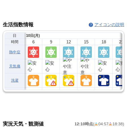
生活指数情報
アイコンの説明
日
10日(月)
6
9
12
15
18
21
時間
熱中症
天気痛
洗濯
実況天気・観測値
12:10時点
(
04:57
18:38
)