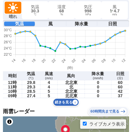
気温
湿度
気圧
風
30.3
68
998
4.7
℃
%
hPa
m/s
晴れ
気温
風
降水量
日照
気温
風速
降水量
日照
時刻
風向
(℃)
(m/s)
(mm/h)
(分)
12時
29.8
4
北北東
0
60
11時
29.3
4
北
0
60
10時
28.5
5
北北東
0
42
09時
27.4
5
北北東
0
37
続きを見る
雨雲レーダー
60時間先まで見る