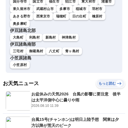
国分寺市
国立市
福生市
狛江市
東大和市
清瀬市
東久留米市
武蔵村山市
多摩市
稲城市
羽村市
あきる野市
西東京市
瑞穂町
日の出町
檜原村
奥多摩町
伊豆諸島北部
大島町
利島村
新島村
神津島村
伊豆諸島南部
三宅村
御蔵島村
八丈町
青ヶ島村
小笠原諸島
小笠原村
お天気ニュース
もっと読む
お盆休みの天気2026 台風の影響に要注意 後半
は太平洋側中心に曇りや雨
2026.08.10 11:39
台風15号(チャンホン)は明日上陸予想 関東は夕
方以降が荒天のピーク