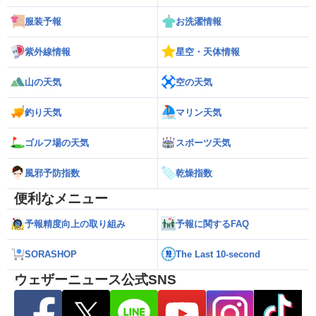
服装予報
お洗濯情報
紫外線情報
星空・天体情報
山の天気
空の天気
釣り天気
マリン天気
ゴルフ場の天気
スポーツ天気
風邪予防指数
乾燥指数
便利なメニュー
予報精度向上の取り組み
予報に関するFAQ
SORASHOP
The Last 10-second
ウェザーニュース公式SNS