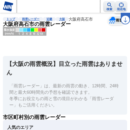
検索
現在地
天気
台風
雨雲レーダー
台風情報
地震情報
大阪府高石市
警報・注意報
2週間天気
ラ
トップ
雨雲レーダー
近畿
大阪
雨雲
大阪府高石市の雨雲レーダー
明
る
い
【大阪の雨雲概況】目立った雨雲はありませ
暗
ん
い
「雨雲レーダー」は、最新の雨雲の動き、12時間、24時
薄
間と最大60時間先の予想を確認できます。
い
冬季にお役立ちの雨と雪の境目がわかる「雨雪レーダ
濃
ー」もご活用ください。
い
市区町村別の雨雲レーダー
人気のエリア