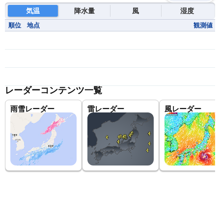
気温
降水量
風
湿度
順位
地点
観測値
レーダーコンテンツ一覧
雨雪レーダー
雷レーダー
風レーダー