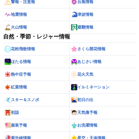
警報・注意報
台風情報
地震情報
津波情報
火山情報
避難情報
自然・季節・レジャー情報
花粉飛散情報
さくら開花情報
ほたる情報
あじさい情報
熱中症予報
花火天気
紅葉情報
イルミネーション
スキー＆スノボ
初日の出
初詣
天気痛予報
服装予報
お洗濯情報
紫外線情報
星空・天体情報