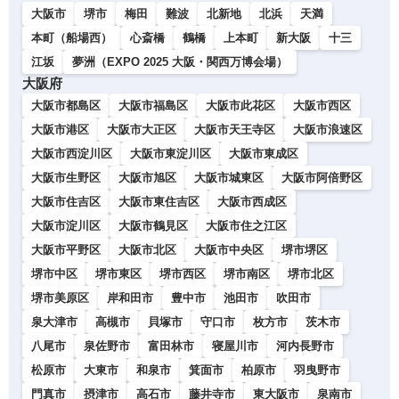
大阪市
堺市
梅田
難波
北新地
北浜
天満
本町（船場西）
心斎橋
鶴橋
上本町
新大阪
十三
江坂
夢洲（EXPO 2025 大阪・関西万博会場）
大阪府
大阪市都島区
大阪市福島区
大阪市此花区
大阪市西区
大阪市港区
大阪市大正区
大阪市天王寺区
大阪市浪速区
大阪市西淀川区
大阪市東淀川区
大阪市東成区
大阪市生野区
大阪市旭区
大阪市城東区
大阪市阿倍野区
大阪市住吉区
大阪市東住吉区
大阪市西成区
大阪市淀川区
大阪市鶴見区
大阪市住之江区
大阪市平野区
大阪市北区
大阪市中央区
堺市堺区
堺市中区
堺市東区
堺市西区
堺市南区
堺市北区
堺市美原区
岸和田市
豊中市
池田市
吹田市
泉大津市
高槻市
貝塚市
守口市
枚方市
茨木市
八尾市
泉佐野市
富田林市
寝屋川市
河内長野市
松原市
大東市
和泉市
箕面市
柏原市
羽曳野市
門真市
摂津市
高石市
藤井寺市
東大阪市
泉南市