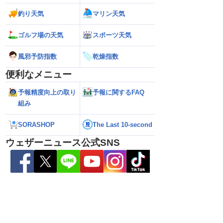
釣り天気
マリン天気
10日(月)
ゴルフ場の天気
スポーツ天気
0
風邪予防指数
乾燥指数
便利なメニュー
予報精度向上の取り
予報に関するFAQ
組み
SORASHOP
The Last 10-second
ウェザーニュース公式SNS