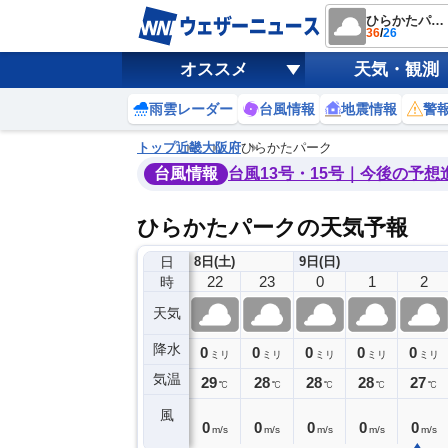
ひらかたパーク
36
/
26
オススメ
天気・観測
雨雲レーダー
台風情報
地震情報
警
トップ
近畿
大阪府
ひらかたパーク
台風情報
台風13号・15号｜今後の予想
ひらかたパークの天気予報
日
8日(土)
9日(日)
18
19
20
21
22
23
0
1
2
時
天気
降水
0
0
0
0
0
0
0
0
ミリ
ミリ
ミリ
ミリ
ミリ
ミリ
ミリ
ミリ
ミリ
気温
31
30
29
29
29
28
28
28
27
℃
℃
℃
℃
℃
℃
℃
℃
℃
風
3
3
1
1
0
0
0
0
0
m/s
m/s
m/s
m/s
m/s
m/s
m/s
m/s
m/s