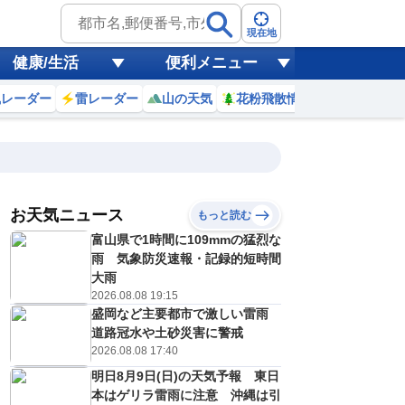
現在地
健康/生活
便利メニュー
風レーダー
雷レーダー
山の天気
花粉飛散情報
世界天気
お天気ニュース
もっと読む
富山県で1時間に109mmの猛烈な
1
12
13
14
15
16
17
18
19
雨 気象防災速報・記録的短時間
大雨
2026.08.08 19:15
盛岡など主要都市で激しい雷雨
0
0
0
0
0
0
0
0
ミリ
ミリ
ミリ
ミリ
ミリ
ミリ
ミリ
ミリ
ミリ
道路冠水や土砂災害に警戒
33
34
35
35
34
33
32
30
℃
℃
℃
℃
℃
℃
℃
℃
℃
2026.08.08 17:40
明日8月9日(日)の天気予報 東日
1
1
1
1
1
2
2
1
/s
m/s
m/s
m/s
m/s
m/s
m/s
m/s
m/s
本はゲリラ雷雨に注意 沖縄は引