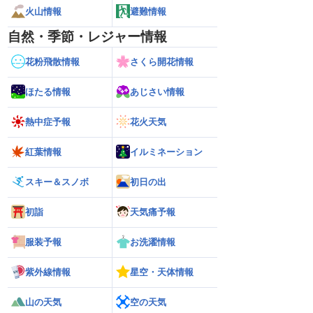
火山情報
避難情報
自然・季節・レジャー情報
花粉飛散情報
さくら開花情報
ほたる情報
あじさい情報
熱中症予報
花火天気
紅葉情報
イルミネーション
スキー＆スノボ
初日の出
初詣
天気痛予報
服装予報
お洗濯情報
紫外線情報
星空・天体情報
山の天気
空の天気