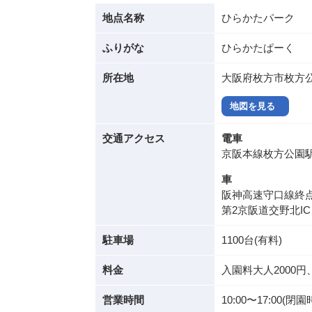
地点名称
ひらかたパーク
ふりがな
ひらかたぱーく
所在地
大阪府枚方市枚方公
地図を見る
交通アクセス
電車
京阪本線枚方公園
車
阪神高速守口線終点
第2京阪道交野北IC
駐車場
1100台(有料)
料金
入園料大人2000円
営業時間
10:00〜17:0