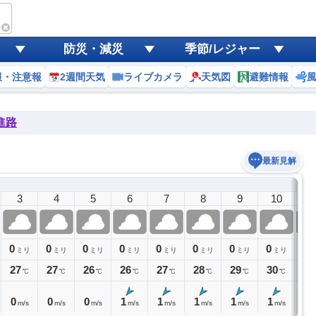
防災・減災
季節/レジャー
報・注意報
2週間天気
ライブカメラ
天気図
避難情報
進路
最新見解
3
4
5
6
7
8
9
10
1
0
0
0
0
0
0
0
0
0
ミリ
ミリ
ミリ
ミリ
ミリ
ミリ
ミリ
ミリ
27
27
26
26
27
28
29
30
32
℃
℃
℃
℃
℃
℃
℃
℃
0
0
0
1
1
1
1
1
1
m/s
m/s
m/s
m/s
m/s
m/s
m/s
m/s
m