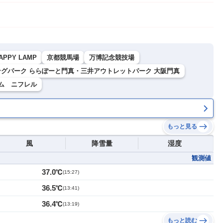
APPY LAMP
京都競馬場
万博記念競技場
グパーク ららぽーと門真・三井アウトレットパーク 大阪門真
ム ニフレル
もっと見る
風
降雪量
湿度
観測値
37.0℃
(
15:27
)
36.5℃
(
13:41
)
36.4℃
(
13:19
)
もっと読む