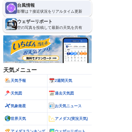
台風情報
影響は？接近状況をリアルタイム更新
ウェザーリポート
空の写真を投稿して最新の天気を共有
天気メニュー
天気予報
2週間天気
天気図
過去天気図
気象衛星
お天気ニュース
世界天気
アメダス(実況天気)
アメダスランキング
ウェザーリポート