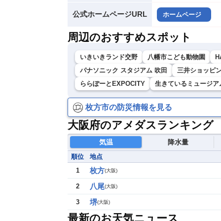
公式ホームページURL
ホームページ
周辺のおすすめスポット
いきいきランド交野
八幡市こども動物園
H
パナソニック スタジアム 吹田
三井ショッピン
ららぽーとEXPOCITY
生きているミュージア
枚方市の防災情報を見る
大阪府のアメダスランキング
気温
降水量
順位
地点
枚方
1
(
大阪
)
八尾
2
(
大阪
)
堺
3
(
大阪
)
最新のお天気ニュース