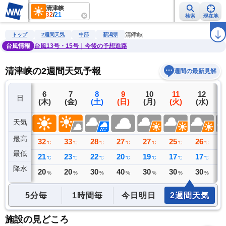
清津峡
32
/
21
検索
現在地
雨雲レーダー
台風情報
地震情報
警報・注意報
2週間天気
ラ
清津峡
トップ
2週間天気
中部
新潟県
台風情報
台風13号・15号｜今後の予想進路
清津峡の2週間天気予報
週間の最新見解
5
6
7
8
9
10
11
12
日
(水)
(木)
(金)
(土)
(日)
(月)
(火)
(水)
(
天気
最高
30
32
33
28
27
27
25
26
2
℃
℃
℃
℃
℃
℃
℃
℃
最低
17
21
23
22
20
19
17
17
1
℃
℃
℃
℃
℃
℃
℃
℃
降水
0
20
20
30
40
30
30
30
3
ミリ
%
%
%
%
%
%
%
5分毎
1時間毎
今日明日
2週間天気
施設の見どころ