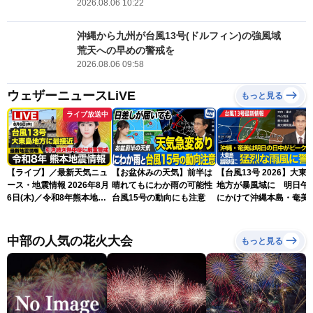
2026.08.06 10:22
沖縄から九州が台風13号(ドルフィン)の強風域
荒天への早めの警戒を
2026.08.06 09:58
ウェザーニュースLiVE
もっと見る
ライブ放送中
【ライブ】／最新天気ニュ
【お盆休みの天気】前半は
【台風13号 2026】大東
ース・地震情報 2026年8月
晴れてもにわか雨の可能性
地方が暴風域に 明日午
6日(木)／令和8年熊本地震
台風15号の動向にも注意
にかけて沖縄本島・奄美
情報／台風13号が大東島地
過する見込み 早めの備
方に最接近〈ウェザーニュ
を ※8月6日10時更新
ースLiVEアフタヌーン・青
中部の人気の花火大会
もっと見る
原桃香／本田竜也〉