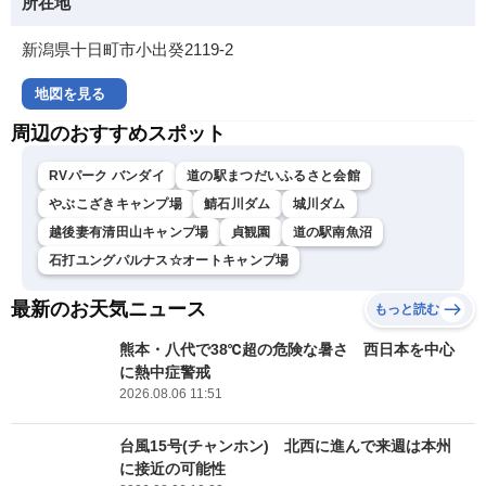
所在地
新潟県十日町市小出癸2119-2
地図を見る
周辺のおすすめスポット
RVパーク バンダイ
道の駅まつだいふるさと会館
やぶこざきキャンプ場
鯖石川ダム
城川ダム
越後妻有清田山キャンプ場
貞観園
道の駅南魚沼
石打ユングパルナス☆オートキャンプ場
最新のお天気ニュース
もっと読む
熊本・八代で38℃超の危険な暑さ 西日本を中心
に熱中症警戒
2026.08.06 11:51
台風15号(チャンホン) 北西に進んで来週は本州
に接近の可能性