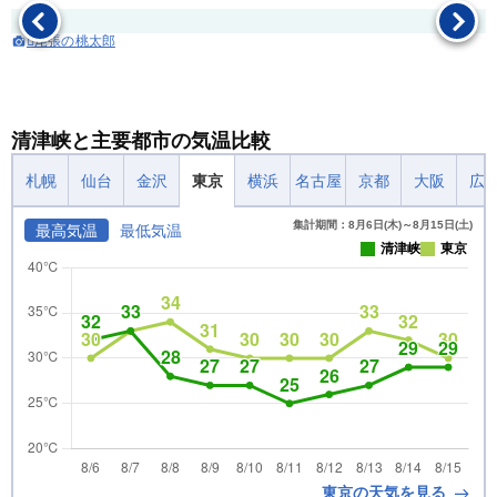
：̓尾張の桃太郎
清津峡と主要都市の気温比較
札幌
仙台
金沢
東京
横浜
名古屋
京都
大阪
広
集計期間：8月6日(木)～8月15日(土)
最高気温
最低気温
清津峡
東京
東京の天気を見る