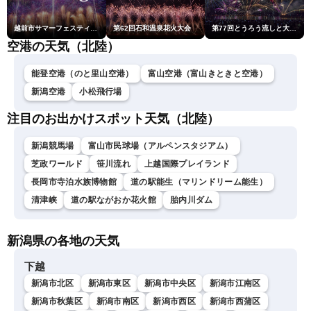
越前市サマーフェスティバル花火大会
第62回石和温泉花火大会
第77回とうろう流しと大花火大会
空港の天気（北陸）
能登空港（のと里山空港）
富山空港（富山きときと空港）
新潟空港
小松飛行場
注目のお出かけスポット天気（北陸）
新潟競馬場
富山市民球場（アルペンスタジアム）
芝政ワールド
笹川流れ
上越国際プレイランド
長岡市寺泊水族博物館
道の駅能生（マリンドリーム能生）
清津峡
道の駅ながおか花火館
胎内川ダム
新潟県の各地の天気
下越
新潟市北区
新潟市東区
新潟市中央区
新潟市江南区
新潟市秋葉区
新潟市南区
新潟市西区
新潟市西蒲区