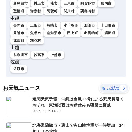
新発田市
村上市
燕市
五泉市
阿賀野市
胎内市
聖籠町
弥彦村
阿賀町
関川村
粟島浦村
中越
長岡市
三条市
柏崎市
小千谷市
加茂市
十日町市
見附市
魚沼市
南魚沼市
田上町
出雲崎町
湯沢町
津南町
刈羽村
上越
糸魚川市
妙高市
上越市
佐渡
佐渡市
お天気ニュース
もっと読む
週間天気予報 沖縄は台風13号による荒天長引く
おそれ 東海以西はお盆休みも猛暑に警戒
2026.08.06 14:20
北海道函館市・恵山で火山性地震が一時増加 14
年ぶりの水準