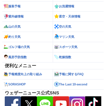
服装予報
お洗濯情報
紫外線情報
星空・天体情報
山の天気
空の天気
釣り天気
マリン天気
ゴルフ場の天気
スポーツ天気
風邪予防指数
乾燥指数
便利なメニュー
予報精度向上の取り組み
予報に関するFAQ
SORASHOP
The Last 10-second
ウェザーニュース公式SNS