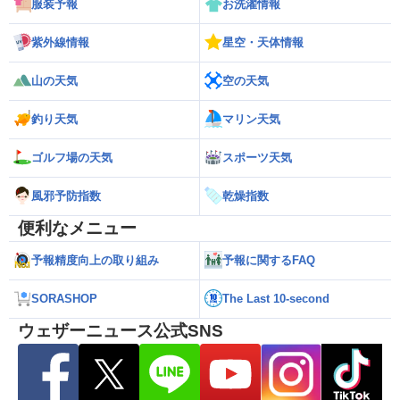
服装予報
お洗濯情報
紫外線情報
星空・天体情報
山の天気
空の天気
釣り天気
マリン天気
ゴルフ場の天気
スポーツ天気
風邪予防指数
乾燥指数
便利なメニュー
予報精度向上の取り組み
予報に関するFAQ
SORASHOP
The Last 10-second
ウェザーニュース公式SNS