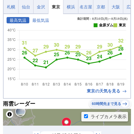
札幌
仙台
金沢
東京
横浜
名古屋
京都
大阪
広
集計期間：8月10日(月)～8月19日(水)
最高気温
最低気温
金原ダム
東京
東京の天気を見る
雨雲レーダー
60時間先まで見る