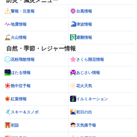
防災・減災メニュー
警報・注意報
台風情報
地震情報
津波情報
火山情報
避難情報
自然・季節・レジャー情報
花粉飛散情報
さくら開花情報
ほたる情報
あじさい情報
熱中症予報
花火天気
紅葉情報
イルミネーション
スキー＆スノボ
初日の出
初詣
天気痛予報