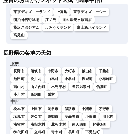
注目のお出かけスポット天気（関東甲信）
東京ディズニーランド
上高地
東京ディズニーシー
明治神宮野球場
江ノ島
道の駅美ヶ原高原
横浜スタジアム
よみうりランド
富士急ハイランド
高尾山
長野県の各地の天気
北部
長野市
須坂市
中野市
大町市
飯山市
千曲市
池田町
松川村
白馬村
小谷村
坂城町
小布施町
高山村
山ノ内町
木島平村
野沢温泉村
信濃町
小川村
飯綱町
栄村
中部
松本市
上田市
岡谷市
諏訪市
小諸市
茅野市
塩尻市
佐久市
東御市
安曇野市
小海町
川上村
南牧村
南相木村
北相木村
佐久穂町
軽井沢町
御代田町
立科町
青木村
長和町
下諏訪町