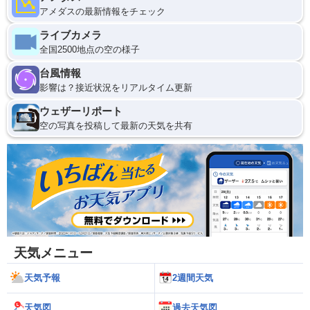
アメダスの最新情報をチェック
ライブカメラ
全国2500地点の空の様子
台風情報
影響は？接近状況をリアルタイム更新
ウェザーリポート
空の写真を投稿して最新の天気を共有
天気メニュー
天気予報
2週間天気
天気図
過去天気図