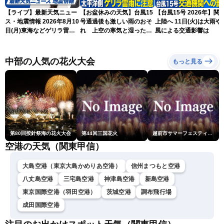
【ライブ】最新天気ニュー
【お盆休みの天気】台風15
【台風15号 2026年】関
ス・地震情報 2026年8月10
号通過後も激しい雨のおそ
上陸へ 11日(火)は大雨や
日(月)東海などゲリラ雷雨
れ 上空の寒気と湿った空
風による交通影響は
に注意 東北や関東は早めの
気でゲリラ雷雨に注意
台風対策を〈ウェザーニュ
ースLiVEアフタヌーン・戸
中部の人気の花火大会
もっと見る
北美月／宇野沢達也〉
第80回按針祭海の花火大会
第44回三国花火
越前市サマーフェスティバル花火大会
空港の天気（関東甲信）
大島空港（東京大島かめりあ空港）
信州まつもと空港
八丈島空港
三宅島空港
神津島空港
新島空港
東京国際空港（羽田空港）
茨城空港
調布飛行場
成田国際空港