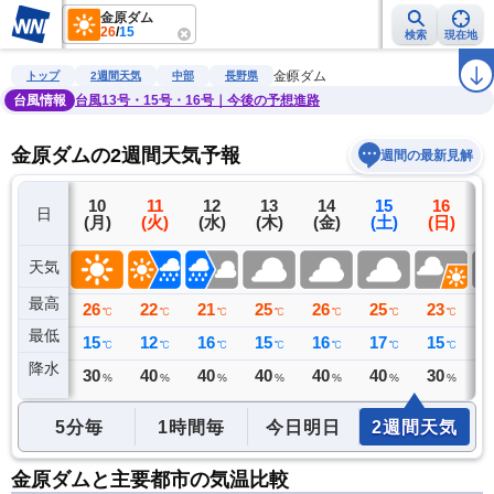
金原ダム
26
/
15
検索
現在地
雨雲レーダー
台風情報
地震情報
警報・注意報
2週間天気
ラ
金原ダム
トップ
2週間天気
中部
長野県
台風情報
台風13号・15号・16号｜今後の予想進路
金原ダムの2週間天気予報
週間の最新見解
9
10
11
12
13
14
15
16
日
(日)
(月)
(火)
(水)
(木)
(金)
(土)
(日)
(
天気
最高
25
26
22
21
25
26
25
23
2
℃
℃
℃
℃
℃
℃
℃
℃
最低
16
15
12
16
15
16
17
15
1
℃
℃
℃
℃
℃
℃
℃
℃
降水
0
30
40
40
40
40
40
30
4
リ
ミリ
%
%
%
%
%
%
%
5分毎
1時間毎
今日明日
2週間天気
金原ダムと主要都市の気温比較