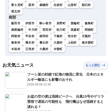
富士見町
原村
麻績村
生坂村
山形村
朝日村
筑北村
南部
飯田市
伊那市
駒ヶ根市
辰野町
箕輪町
飯島町
南箕輪村
中川村
宮田村
松川町
高森町
阿南町
阿智村
平谷村
根羽村
下條村
売木村
天龍村
泰阜村
喬木村
豊丘村
大鹿村
上松町
南木曽町
木祖村
王滝村
大桑村
木曽町
お天気ニュース
もっと読む
フーシ派の封鎖で紅海の物流に変化 日本のエネ
ルギー輸送にも影響のおそれ
2026.08.09 12:45
お盆の空の便は混雑ピークへ 台風15号やゲリラ
雷雨で遅延の可能性も 飛行機はなぜ混雑すると
遅れる？