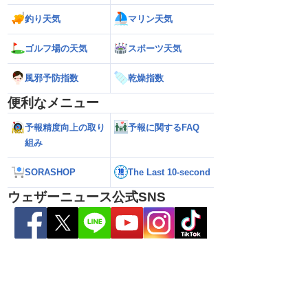
釣り天気
マリン天気
ゴルフ場の天気
スポーツ天気
風邪予防指数
乾燥指数
便利なメニュー
予報精度向上の取り
予報に関するFAQ
組み
解説】通過後も影響長
【猛烈な雨と激しい雷雨】新潟は線状降
【お盆と台風15号
総雨量400mm超・高
水帯が発生のおそれも＜気象防災速報・
それ 接近後はゲリ
8.08 16:00）
記録的短時間大雨＞
SORASHOP
The Last 10-second
ウェザーニュース公式SNS