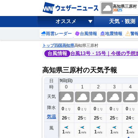
高知県三原村
30
/
25
オススメ
天気・観測
雨雲レーダー
台風情報
地震情報
警
トップ
四国
高知県
高知県三原村
台風情報
台風13号・15号｜今後の予想
高知県三原村の天気予報
日
8日(土)
9日(日)
20
21
22
23
0
1
2
3
4
時
天気
降水
0
0
0
0
0
0
0
0
ミリ
ミリ
ミリ
ミリ
ミリ
ミリ
ミリ
ミリ
ミリ
気温
6
26
26
26
26
25
25
25
24
℃
℃
℃
℃
℃
℃
℃
℃
℃
風
2
2
1
2
1
1
1
1
1
m/s
m/s
m/s
m/s
m/s
m/s
m/s
m/s
m/s