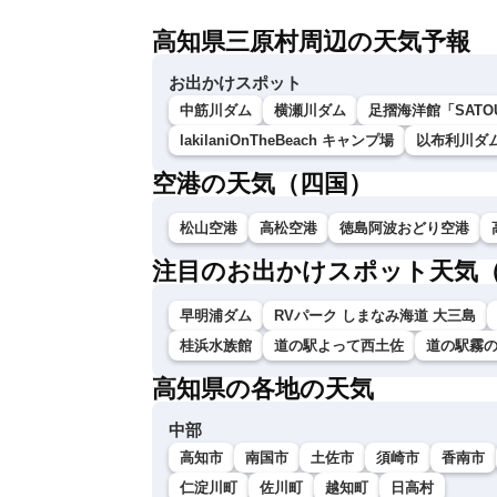
高知県三原村周辺の天気予報
お出かけスポット
中筋川ダム
横瀬川ダム
足摺海洋館「SATO
lakilaniOnTheBeach キャンプ場
以布利川ダ
空港の天気（四国）
松山空港
高松空港
徳島阿波おどり空港
注目のお出かけスポット天気
早明浦ダム
RVパーク しまなみ海道 大三島
桂浜水族館
道の駅よって西土佐
道の駅霧
高知県の各地の天気
中部
高知市
南国市
土佐市
須崎市
香南市
仁淀川町
佐川町
越知町
日高村