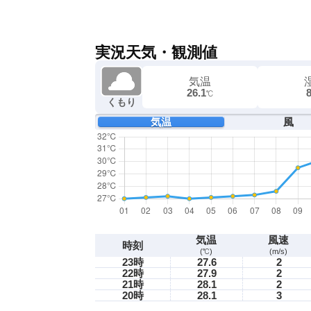
実況天気・観測値
気温
26.1
℃
くもり
気温
風
気温
風速
時刻
(℃)
(m/s)
23時
27.6
2
22時
27.9
2
21時
28.1
2
20時
28.1
3