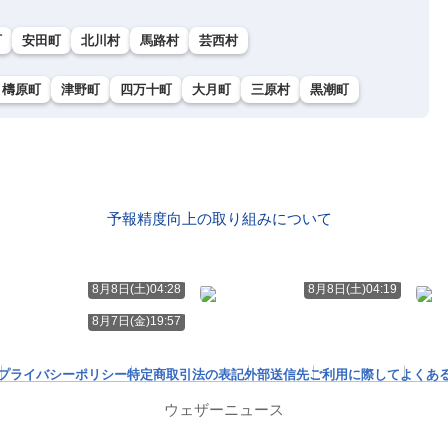
町
安田町
北川村
馬路村
芸西村
檮原町
津野町
四万十町
大月町
三原村
黒潮町
予報精度向上の取り組みについて
8月8日(土)04:28
8月8日(土)04:19
8月7日(金)19:57
プライバシーポリシー
特定商取引法の表記
外部送信先
ご利用に際して
よくあ
ウェザーニュース