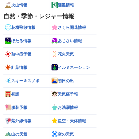
火山情報
避難情報
自然・季節・レジャー情報
花粉飛散情報
さくら開花情報
ほたる情報
あじさい情報
熱中症予報
花火天気
紅葉情報
イルミネーション
スキー＆スノボ
初日の出
初詣
天気痛予報
服装予報
お洗濯情報
紫外線情報
星空・天体情報
山の天気
空の天気