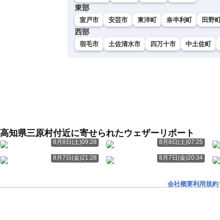
東部
室戸市
安芸市
東洋町
奈半利町
田野
西部
宿毛市
土佐清水市
四万十市
中土佐町
高知県三原村付近に寄せられたウェザーリポート
8月8日(土)09:28
8月8日(土)07:25
8月7日(金)21:28
8月7日(金)20:34
会社概要
利用規約