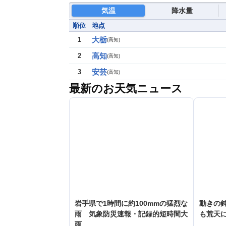
気温
降水量
順位
地点
大栃
1
(
高知
)
高知
2
(
高知
)
安芸
3
(
高知
)
最新のお天気ニュース
岩手県で1時間に約100mmの猛烈な
動きの鈍
雨 気象防災速報・記録的短時間大
も荒天
雨