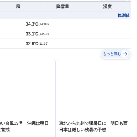
風
降雪量
湿度
観測値
34.3℃
(
14:00
)
33.1℃
(
13:19
)
32.9℃
(
11:56
)
もっと読む
い台風13号 沖縄は明日
東北から九州で猛暑日に 明日も西
に警戒
日本は厳しい残暑の予想