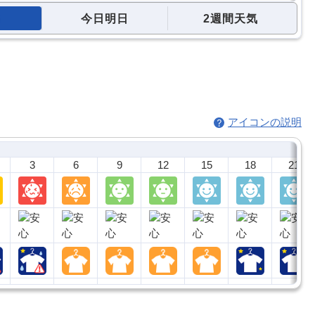
今日明日
2週間天気
アイコンの説明
3
6
9
12
15
18
21