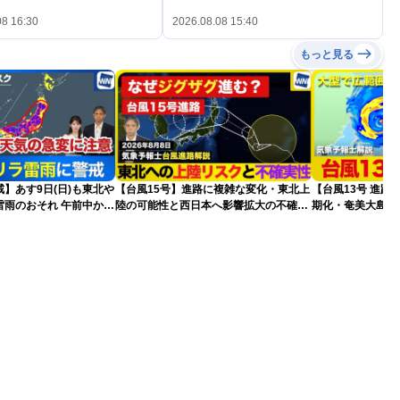
08 16:30
2026.08.08 15:40
もっと見る
】あす9日(日)も東北や
【台風15号】進路に複雑な変化・東北上
【台風13号 進路
雷雨のおそれ 午前中から
陸の可能性と西日本へ影響拡大の不確実
期化・奄美大島で
険も
性
波に要警戒（2026.0