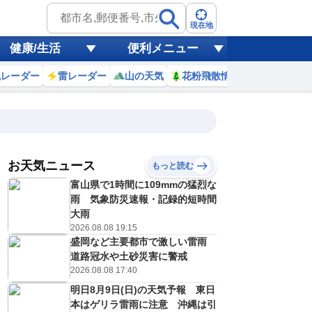
現在地
健康/生活
便利メニュー
風レーダー
雷レーダー
山の天気
花粉飛散情報
世界天気
お天気ニュース
もっと読む
富山県で1時間に109mmの猛烈な
3
14
15
16
17
18
19
20
21
雨 気象防災速報・記録的短時間
大雨
2026.08.08 19:15
盛岡など主要都市で激しい雷雨
0
0
0
0
0
0
0
0
リ
ミリ
ミリ
ミリ
ミリ
ミリ
ミリ
ミリ
ミリ
道路冠水や土砂災害に警戒
31
31
30
28
28
27
26
26
℃
℃
℃
℃
℃
℃
℃
℃
℃
2026.08.08 17:40
明日8月9日(日)の天気予報 東日
3
2
2
2
2
1
1
1
/s
m/s
m/s
m/s
m/s
m/s
m/s
m/s
m/s
本はゲリラ雷雨に注意 沖縄は引