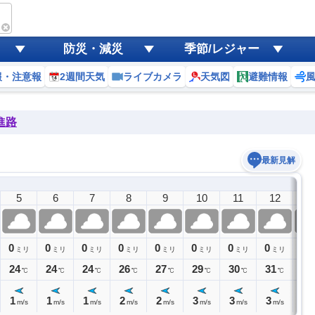
防災・減災
季節/レジャー
報・注意報
2週間天気
ライブカメラ
天気図
避難情報
進路
最新見解
5
6
7
8
9
10
11
12
1
0
0
0
0
0
0
0
0
0
ミリ
ミリ
ミリ
ミリ
ミリ
ミリ
ミリ
ミリ
ミ
24
24
24
26
27
29
30
31
31
℃
℃
℃
℃
℃
℃
℃
℃
1
1
1
2
2
3
3
3
3
m/s
m/s
m/s
m/s
m/s
m/s
m/s
m/s
m