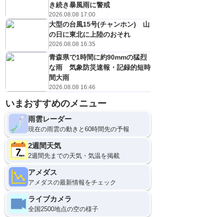
き続き暴風雨に警戒
2026.08.08 17:00
大型の台風15号(チャンホン) 山
の日に東北に上陸のおそれ
2026.08.08 16:35
青森県で1時間に約90mmの猛烈
な雨 気象防災速報・記録的短時
間大雨
2026.08.08 16:46
いまおすすめのメニュー
10日(月)
0
雨雲レーダー
現在の雨雲の動きと60時間先の予報
2週間天気
2週間先までの天気・気温を掲載
アメダス
アメダスの最新情報をチェック
ライブカメラ
全国2500地点の空の様子