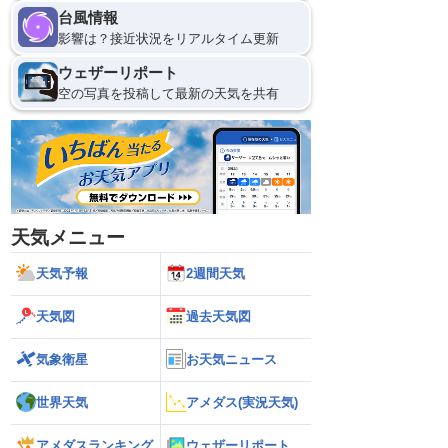
台風情報
影響は？接近状況をリアルタイム更新
ウェザーリポート
空の写真を投稿して最新の天気を共有
天気メニュー
天気予報
2週間天気
天気図
過去天気図
気象衛星
お天気ニュース
世界天気
アメダス(実況天気)
アメダスランキング
ウェザーリポート