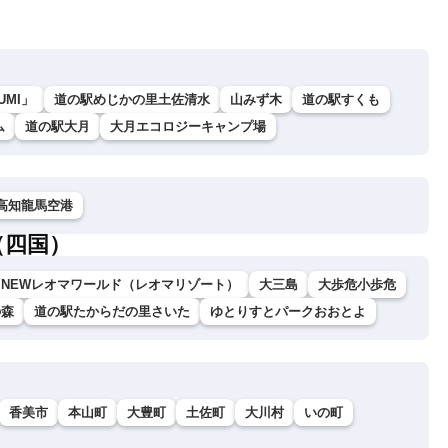
UMI」
道の駅めじかの里土佐清水
山みず木
道の駅すくも
ム
道の駅大月
大月エコロジーキャンプ場
高知龍馬空港
（四国）
NEWレオマワールド（レオマリゾート）
大三島
大歩危小歩危
の森
道の駅たからだの里さいた
ゆとりすとパークおおとよ
香美市
本山町
大豊町
土佐町
大川村
いの町