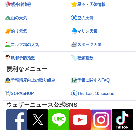
紫外線情報
星空・天体情報
山の天気
空の天気
釣り天気
マリン天気
ゴルフ場の天気
スポーツ天気
風邪予防指数
乾燥指数
便利なメニュー
予報精度向上の取り組み
予報に関するFAQ
SORASHOP
The Last 10-second
ウェザーニュース公式SNS