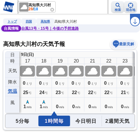
高知県大川村
28
/
18
検索
現在地
雨雲レーダー
台風情報
地震情報
警報・注意報
2週間天気
ラ
高知県大川村
トップ
四国
高知県
台風情報
台風13号・15号｜今後の予想進路
高知県大川村の天気予報
最新見解
日
9日(日)
10
16
17
18
19
20
21
22
23
時
天気
降水
0
0
0
0
0
0
0
0
0
ミリ
ミリ
ミリ
ミリ
ミリ
ミリ
ミリ
ミリ
気温
27
25
24
23
22
22
22
21
2
℃
℃
℃
℃
℃
℃
℃
℃
風
1
1
1
0
0
0
0
0
0
m/s
m/s
m/s
m/s
m/s
m/s
m/s
m/s
5分毎
1時間毎
今日明日
2週間天気