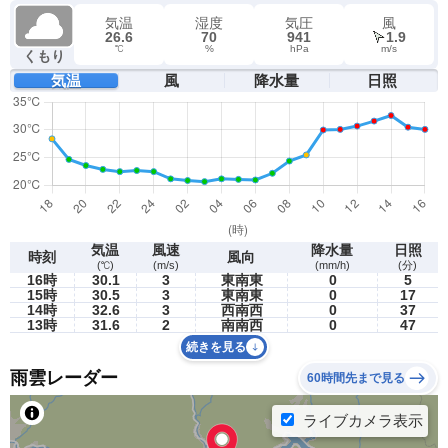
気温
湿度
気圧
風
26.6
70
941
1.9
℃
%
hPa
m/s
くもり
気温
風
降水量
日照
気温
風速
降水量
日照
時刻
風向
(℃)
(m/s)
(mm/h)
(分)
16時
30.1
3
東南東
0
5
15時
30.5
3
東南東
0
17
14時
32.6
3
西南西
0
37
13時
31.6
2
南南西
0
47
続きを見る
雨雲レーダー
60時間先まで見る