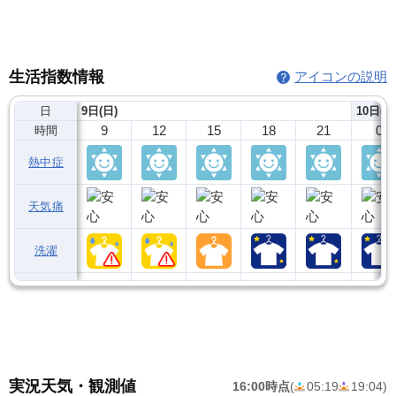
生活指数情報
アイコンの説明
日
9日(日)
10日(月
9
12
15
18
21
0
時間
熱中症
天気痛
洗濯
実況天気・観測値
16:00時点
(
05:19
19:04
)