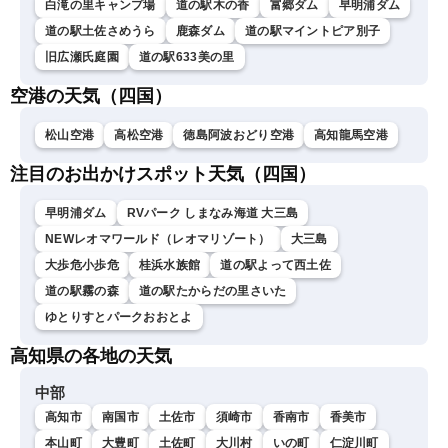
白滝の里キャンプ場
道の駅木の香
富郷ダム
早明浦ダム
道の駅土佐さめうら
鹿森ダム
道の駅マイントピア別子
旧広瀬氏庭園
道の駅633美の里
空港の天気（四国）
松山空港
高松空港
徳島阿波おどり空港
高知龍馬空港
注目のお出かけスポット天気（四国）
早明浦ダム
RVパーク しまなみ海道 大三島
NEWレオマワールド（レオマリゾート）
大三島
大歩危小歩危
桂浜水族館
道の駅よって西土佐
道の駅霧の森
道の駅たからだの里さいた
ゆとりすとパークおおとよ
高知県の各地の天気
中部
高知市
南国市
土佐市
須崎市
香南市
香美市
本山町
大豊町
土佐町
大川村
いの町
仁淀川町