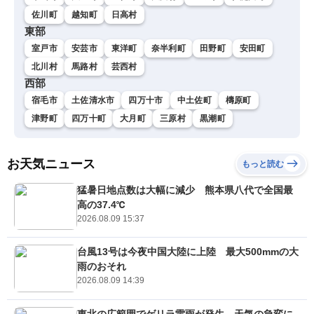
佐川町
越知町
日高村
東部
室戸市
安芸市
東洋町
奈半利町
田野町
安田町
北川村
馬路村
芸西村
西部
宿毛市
土佐清水市
四万十市
中土佐町
檮原町
津野町
四万十町
大月町
三原村
黒潮町
お天気ニュース
もっと読む
猛暑日地点数は大幅に減少 熊本県八代で全国最
高の37.4℃
2026.08.09 15:37
台風13号は今夜中国大陸に上陸 最大500mmの大
雨のおそれ
2026.08.09 14:39
東北の広範囲でゲリラ雷雨が発生 天気の急変に