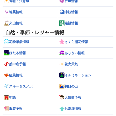
警報・注意報
台風情報
地震情報
津波情報
火山情報
避難情報
自然・季節・レジャー情報
花粉飛散情報
さくら開花情報
ほたる情報
あじさい情報
熱中症予報
花火天気
紅葉情報
イルミネーション
スキー＆スノボ
初日の出
初詣
天気痛予報
服装予報
お洗濯情報