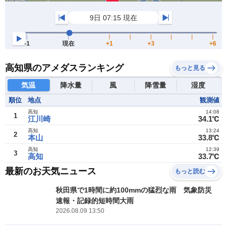
高知県のアメダスランキング
もっと見る
気温
降水量
風
降雪量
湿度
順位
地点
観測値
高知
14:08
1
江川崎
34.1℃
高知
13:24
2
本山
33.8℃
高知
12:39
3
高知
33.7℃
最新のお天気ニュース
もっと読む
秋田県で1時間に約100mmの猛烈な雨 気象防災
速報・記録的短時間大雨
2026.08.09 13:50