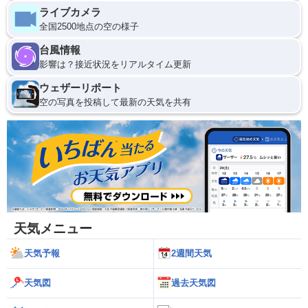
ライブカメラ
全国2500地点の空の様子
台風情報
影響は？接近状況をリアルタイム更新
ウェザーリポート
空の写真を投稿して最新の天気を共有
天気メニュー
天気予報
2週間天気
天気図
過去天気図