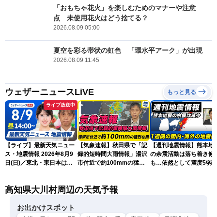
「おもちゃ花火」を楽しむためのマナーや注意
点 未使用花火はどう捨てる？
2026.08.09 05:00
夏空を彩る帯状の虹色 「環水平アーク」が出現
2026.08.09 11:45
ウェザーニュースLiVE
もっと見る
ライブ放送中
【ライブ】最新天気ニュー
【気象速報】秋田県で「記
【週刊地震情報】熊本地
ス・地震情報 2026年8月9
録的短時間大雨情報」湯沢
の余震活動は落ち着き傾
日(日)／東北・東日本は急
市付近で約100mmの猛烈
も…依然として震度5弱
な雷雨に注意〈ウェザーニ
な雨
戒
ュースLiVEアフタヌーン・
高知県大川村周辺の天気予報
小川千奈／芳野達郎〉
お出かけスポット