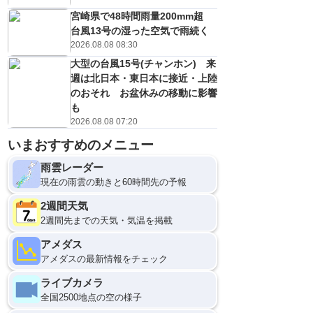
宮崎県で48時間雨量200mm超
台風13号の湿った空気で雨続く
2026.08.08 08:30
大型の台風15号(チャンホン) 来
週は北日本・東日本に接近・上陸
のおそれ お盆休みの移動に影響
も
2026.08.08 07:20
いまおすすめのメニュー
12
雨雲レーダー
現在の雨雲の動きと60時間先の予報
2週間天気
2週間先までの天気・気温を掲載
アメダス
アメダスの最新情報をチェック
ライブカメラ
全国2500地点の空の様子