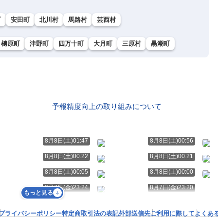
町
安田町
北川村
馬路村
芸西村
檮原町
津野町
四万十町
大月町
三原村
黒潮町
予報精度向上の取り組みについて
8月8日(土)01:47
8月8日(土)00:56
8月8日(土)00:22
8月8日(土)00:21
8月8日(土)00:05
8月8日(土)00:00
8月7日(金)23:24
8月7日(金)23:20
もっと見る
プライバシーポリシー
特定商取引法の表記
外部送信先
ご利用に際して
よくあ