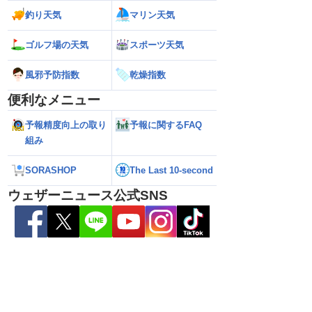
釣り天気
マリン天気
ゴルフ場の天気
スポーツ天気
風邪予防指数
乾燥指数
便利なメニュー
予報精度向上の取り
予報に関するFAQ
組み
26】お盆休みの天気に影
【台風15号 2026】今後の進路は？北日
【台風13号 202
日5時更新）
本に接近・上陸する可能性も（7日22時
で続く？／ウェザ
SORASHOP
The Last 10-second
情報）
解説（7日22時情報
ウェザーニュース公式SNS