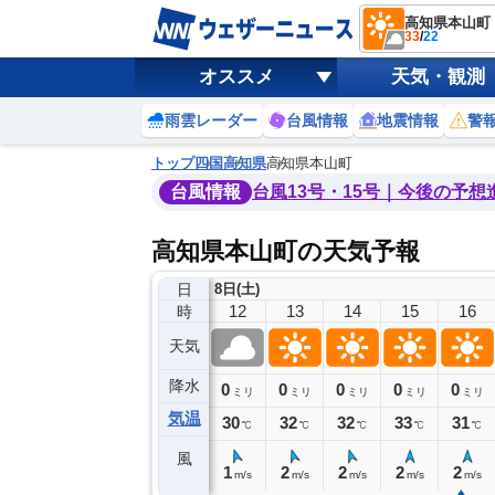
高知県本山町
33
/
22
オススメ
天気・観測
雨雲レーダー
台風情報
地震情報
警
トップ
四国
高知県
高知県本山町
台風情報
台風13号・15号｜今後の予想
高知県本山町の天気予報
日
8日(土)
8
9
10
11
12
13
14
15
16
時
天気
降水
0
0
0
0
0
0
0
0
ミリ
ミリ
ミリ
ミリ
ミリ
ミリ
ミリ
ミリ
ミリ
気温
26
29
29
29
30
32
32
33
31
℃
℃
℃
℃
℃
℃
℃
℃
℃
風
1
1
1
1
1
2
2
2
2
m/s
m/s
m/s
m/s
m/s
m/s
m/s
m/s
m/s