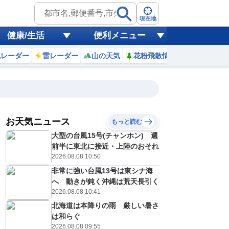
現在地
健康/生活
便利メニュー
風レーダー
雷レーダー
山の天気
花粉飛散情報
世界天気
お天気ニュース
もっと読む
大型の台風15号(チャンホン) 週
2
3
4
5
6
7
8
9
前半に東北に接近・上陸のおそれ
2026.08.08 10:50
非常に強い台風13号は東シナ海
0
0
0
0
0
0
0
0
へ 動きが鈍く沖縄は荒天長引く
ミリ
ミリ
ミリ
ミリ
ミリ
ミリ
ミリ
ミリ
ミリ
2026.08.08 10:41
22
22
21
21
21
22
24
26
℃
℃
℃
℃
℃
℃
℃
℃
℃
北海道は本降りの雨 厳しい暑さ
は和らぐ
0
0
0
0
0
0
1
1
/s
m/s
m/s
m/s
m/s
m/s
m/s
m/s
m/s
2026.08.08 09:55