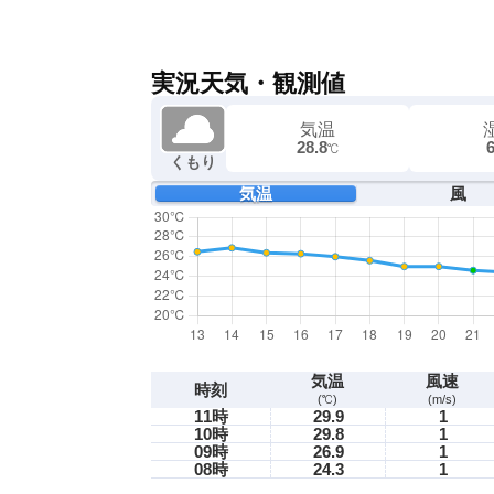
実況天気・観測値
気温
28.8
℃
くもり
気温
風
気温
風速
時刻
(℃)
(m/s)
11時
29.9
1
10時
29.8
1
09時
26.9
1
08時
24.3
1