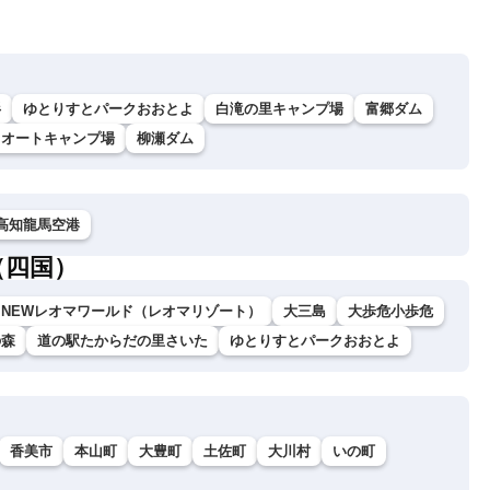
杉
ゆとりすとパークおおとよ
白滝の里キャンプ場
富郷ダム
川オートキャンプ場
柳瀬ダム
高知龍馬空港
（四国）
NEWレオマワールド（レオマリゾート）
大三島
大歩危小歩危
の森
道の駅たからだの里さいた
ゆとりすとパークおおとよ
香美市
本山町
大豊町
土佐町
大川村
いの町