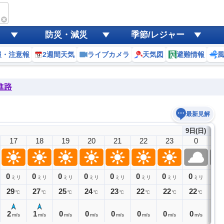
防災・減災
季節/レジャー
報・注意報
2週間天気
ライブカメラ
天気図
避難情報
進路
最新見解
9日(日)
17
18
19
20
21
22
23
0
1
0
0
0
0
0
0
0
0
0
ミリ
ミリ
ミリ
ミリ
ミリ
ミリ
ミリ
ミリ
29
27
25
24
23
22
22
22
22
℃
℃
℃
℃
℃
℃
℃
℃
2
1
0
0
0
0
0
0
0
m/s
m/s
m/s
m/s
m/s
m/s
m/s
m/s
m