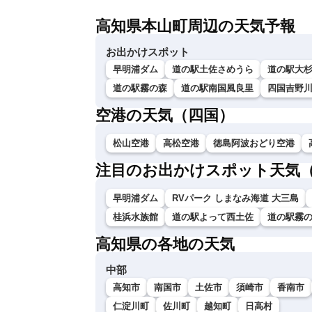
高知県本山町周辺の天気予報
お出かけスポット
早明浦ダム
道の駅土佐さめうら
道の駅大
道の駅霧の森
道の駅南国風良里
四国吉野
空港の天気（四国）
松山空港
高松空港
徳島阿波おどり空港
注目のお出かけスポット天気
早明浦ダム
RVパーク しまなみ海道 大三島
桂浜水族館
道の駅よって西土佐
道の駅霧
高知県の各地の天気
中部
高知市
南国市
土佐市
須崎市
香南市
仁淀川町
佐川町
越知町
日高村