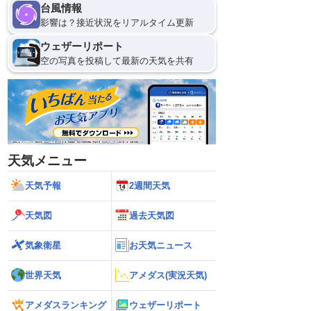
台風情報
影響は？接近状況をリアルタイム更新
ウェザーリポート
空の写真を投稿して最新の天気を共有
天気メニュー
天気予報
2週間天気
天気図
過去天気図
気象衛星
お天気ニュース
世界天気
アメダス(実況天気)
アメダスランキング
ウェザーリポート