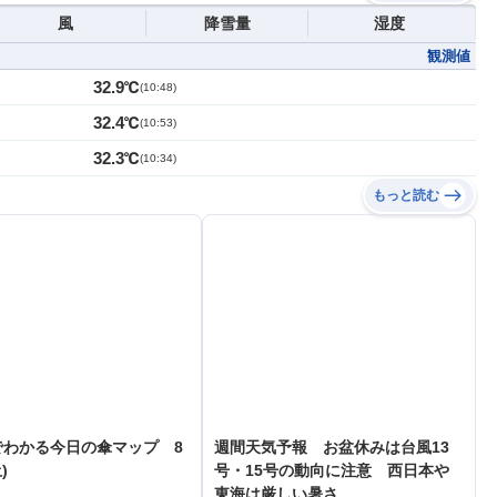
風
降雪量
湿度
観測値
32.9℃
(
10:48
)
32.4℃
(
10:53
)
32.3℃
(
10:34
)
もっと読む
でわかる今日の傘マップ 8
週間天気予報 お盆休みは台風13
)
号・15号の動向に注意 西日本や
東海は厳しい暑さ