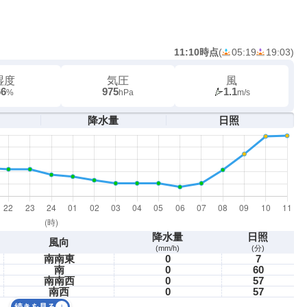
11:10時点
(
05:19
19:03
)
湿度
気圧
風
66
975
1.1
%
hPa
m/s
降水量
日照
降水量
日照
風向
(mm/h)
(分)
南南東
0
7
南
0
60
南南西
0
57
南西
0
57