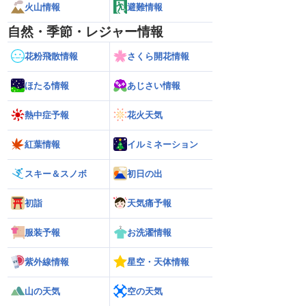
火山情報
避難情報
自然・季節・レジャー情報
花粉飛散情報
さくら開花情報
ほたる情報
あじさい情報
熱中症予報
花火天気
紅葉情報
イルミネーション
スキー＆スノボ
初日の出
初詣
天気痛予報
服装予報
お洗濯情報
紫外線情報
星空・天体情報
山の天気
空の天気