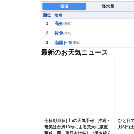
気温
降水量
順位
地点
高知
1
(
高知
)
後免
2
(
高知
)
南国日章
3
(
高知
)
最新のお天気ニュース
今日8月8日(土)の天気予報 沖縄・
ひと目
奄美は台風13号による荒天に厳重
月8日(土
警戒 西・東日本は厳しい暑さ続く