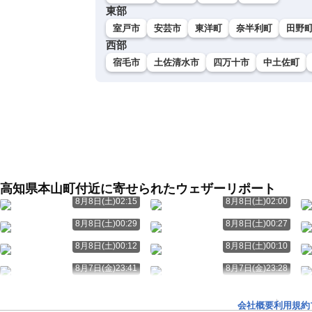
東部
室戸市
安芸市
東洋町
奈半利町
田野
西部
宿毛市
土佐清水市
四万十市
中土佐町
高知県本山町付近に寄せられたウェザーリポート
8月8日(土)02:15
8月8日(土)02:00
8月8日(土)00:29
8月8日(土)00:27
8月8日(土)00:12
8月8日(土)00:10
8月7日(金)23:41
8月7日(金)23:28
会社概要
利用規約