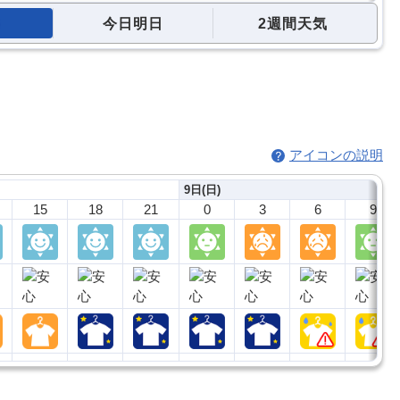
今日明日
2週間天気
アイコンの説明
9日(日)
15
18
21
0
3
6
9