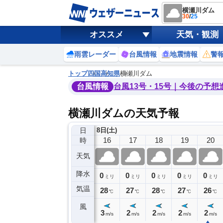
横瀬川ダム
30
/
25
オススメ
天気・観測
雨雲レーダー
台風情報
地震情報
警
トップ
四国
高知県
横瀬川ダム
台風情報
台風13号・15号｜今後の予想
横瀬川ダムの天気予報
日
8日(土)
12
13
14
15
16
17
18
19
20
時
天気
降水
0
0
0
0
0
0
0
0
ミリ
ミリ
ミリ
ミリ
ミリ
ミリ
ミリ
ミリ
ミリ
気温
30
30
30
29
28
27
28
27
26
℃
℃
℃
℃
℃
℃
℃
℃
℃
風
2
2
4
3
3
2
2
2
2
m/s
m/s
m/s
m/s
m/s
m/s
m/s
m/s
m/s