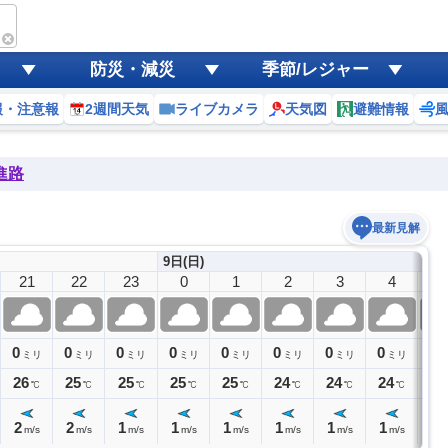
防災・減災
季節/レジャー
報・注意報
2週間天気
ライブカメラ
天気図
避難情報
進路
最新見解
9日(日)
21
22
23
0
1
2
3
4
5
0
0
0
0
0
0
0
0
0
ミリ
ミリ
ミリ
ミリ
ミリ
ミリ
ミリ
ミリ
26
25
25
25
25
24
24
24
24
℃
℃
℃
℃
℃
℃
℃
℃
2
2
1
1
1
1
1
1
1
m/s
m/s
m/s
m/s
m/s
m/s
m/s
m/s
m