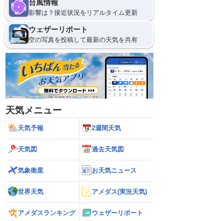
台風情報
影響は？接近状況をリアルタイム更新
ウェザーリポート
空の写真を投稿して最新の天気を共有
天気メニュー
天気予報
2週間天気
天気図
過去天気図
気象衛星
お天気ニュース
世界天気
アメダス(実況天気)
アメダスランキング
ウェザーリポート