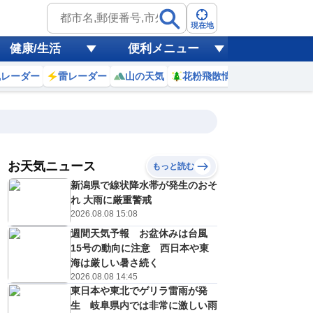
現在地
健康/生活
便利メニュー
風レーダー
雷レーダー
山の天気
花粉飛散情報
世界天気
お天気ニュース
もっと読む
新潟県で線状降水帯が発生のおそ
6
7
8
9
10
11
12
13
れ 大雨に厳重警戒
2026.08.08 15:08
週間天気予報 お盆休みは台風
0
0
0
0
0
0
0
0
15号の動向に注意 西日本や東
ミリ
ミリ
ミリ
ミリ
ミリ
ミリ
ミリ
ミリ
ミリ
海は厳しい暑さ続く
23
24
26
28
29
30
31
32
℃
℃
℃
℃
℃
℃
℃
℃
℃
2026.08.08 14:45
東日本や東北でゲリラ雷雨が発
1
1
1
2
2
2
3
3
/s
m/s
m/s
m/s
m/s
m/s
m/s
m/s
m/s
生 岐阜県内では非常に激しい雨