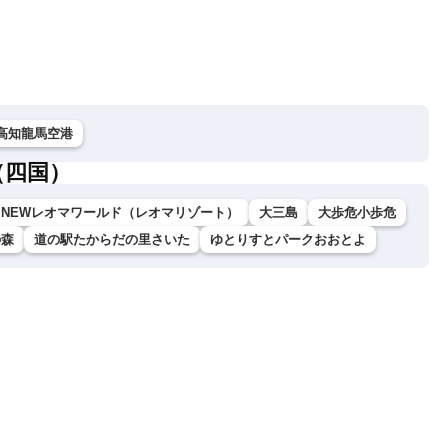
影響が長引くおそれ
2026.08.08
高知龍馬空港
（四国）
NEWレオマワールド（レオマリゾート）
大三島
大歩危小歩危
の森
道の駅たからだの里さいた
ゆとりすとパークおおとよ