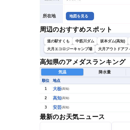
所在地
地図を見る
周辺のおすすめスポット
道の駅すくも
中筋川ダム
坂本ダム(高知)
大月エコロジーキャンプ場
大月アウトドアフィー
高知県のアメダスランキング
気温
降水量
順位
地点
大栃
1
(
高知
)
高知
2
(
高知
)
安芸
3
(
高知
)
最新のお天気ニュース