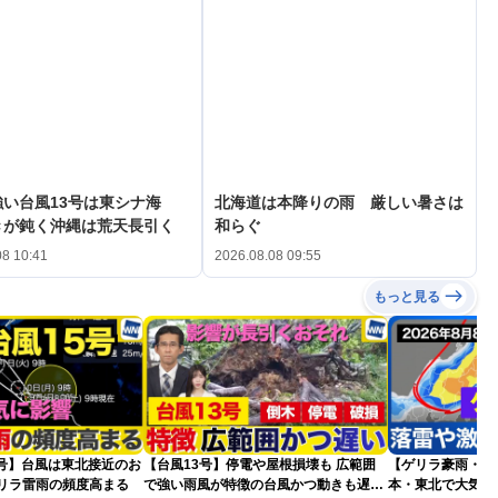
い台風13号は東シナ海
北海道は本降りの雨 厳しい暑さは
きが鈍く沖縄は荒天長引く
和らぐ
08 10:41
2026.08.08 09:55
もっと見る
5号】台風は東北接近のお
【台風13号】停電や屋根損壊も 広範囲
【ゲリラ豪雨・落
ゲリラ雷雨の頻度高まる
で強い雨風が特徴の台風かつ動きも遅く
本・東北で大気の