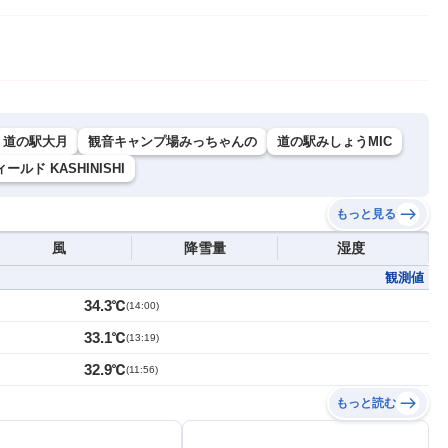
道の駅大月
観音キャンプ場みっちゃんの
道の駅みしょうMIC
ルド KASHINISHI
もっと見る
風
降雪量
湿度
観測値
34.3℃
(
14:00
)
33.1℃
(
13:19
)
32.9℃
(
11:56
)
もっと読む