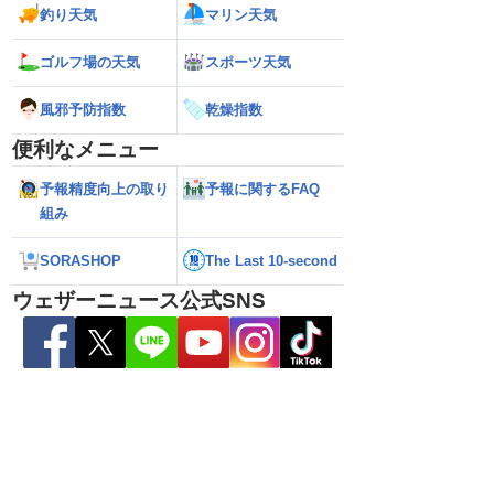
報）
釣り天気
マリン天気
ゴルフ場の天気
スポーツ天気
風邪予防指数
乾燥指数
便利なメニュー
予報精度向上の取り
予報に関するFAQ
組み
SORASHOP
The Last 10-second
ウェザーニュース公式SNS