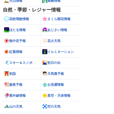
火山情報
避難情報
自然・季節・レジャー情報
花粉飛散情報
さくら開花情報
ほたる情報
あじさい情報
熱中症予報
花火天気
紅葉情報
イルミネーション
スキー＆スノボ
初日の出
初詣
天気痛予報
服装予報
お洗濯情報
紫外線情報
星空・天体情報
雷警戒】午後は東日
【台風13号 2026】台風離れてもスパイ
【台風15号 202
山の天気
空の天気
状態が非常に不安定に
ラルバンドによる大雨警戒（8日6時情
響するおそれ（8日