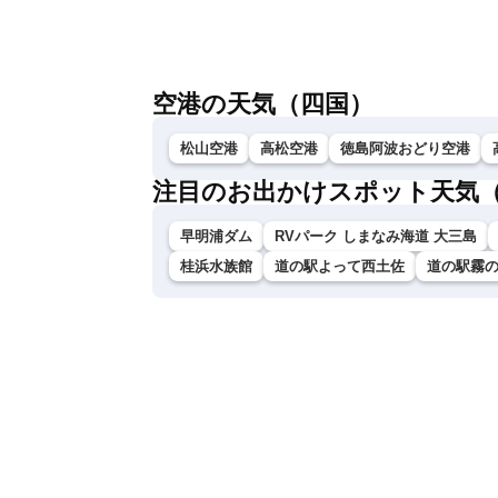
令和8年熊本地震情報〈ウェザーニュー
スLiVEアフタヌーン・山岸愛梨／芳野達
郎〉
空港の天気（四国）
松山空港
高松空港
徳島阿波おどり空港
注目のお出かけスポット天気
早明浦ダム
RVパーク しまなみ海道 大三島
桂浜水族館
道の駅よって西土佐
道の駅霧