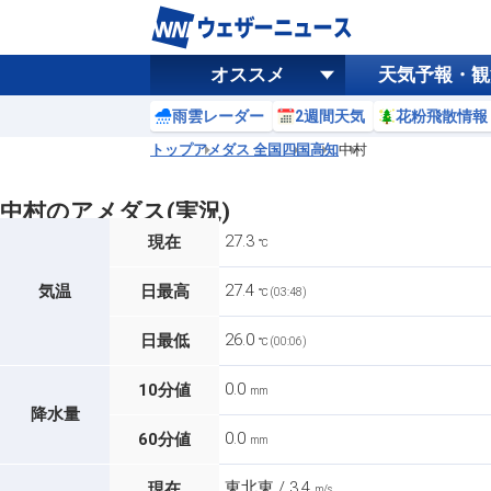
オススメ
天気予報・観
雨雲レーダー
2週間天気
花粉飛散情報
トップ
アメダス 全国
四国
高知
中村
中村のアメダス(実況)
27.3
現在
℃
27.4
気温
日最高
℃ (03:48)
26.0
日最低
℃ (00:06)
0.0
10分値
mm
降水量
0.0
60分値
mm
東北東 / 3.4
現在
m/s