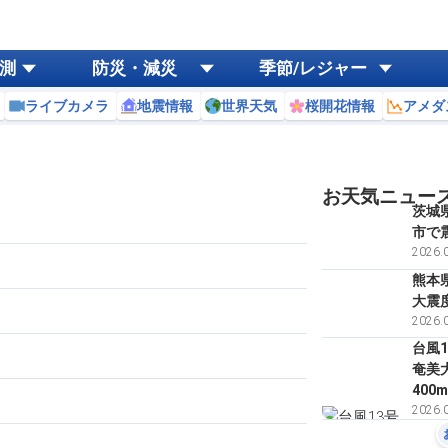
測
防災・減災
季節/レジャー
ライブカメラ
地震情報
世界天気
桜開花情報
アメダ
お天気ニュー
茨城
市で
2026.0
熊本
大震
2026.0
台風
奄美
400
2026.0