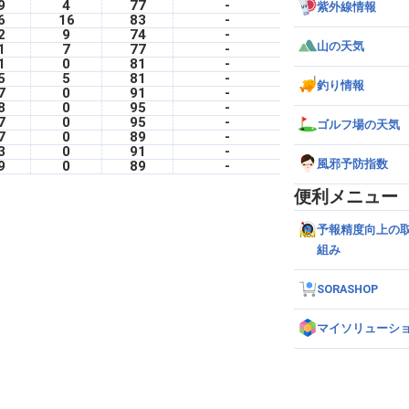
9
4
77
-
紫外線情報
6
16
83
-
2
9
74
-
山の天気
1
7
77
-
1
0
81
-
5
5
81
-
釣り情報
7
0
91
-
8
0
95
-
7
0
95
-
ゴルフ場の天気
7
0
89
-
3
0
91
-
風邪予防指数
9
0
89
-
便利メニュー
予報精度向上の
組み
SORASHOP
マイソリューシ