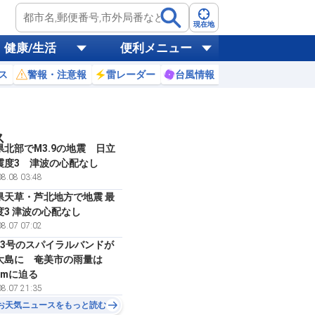
現在地
健康/生活
便利メニュー
ス
警報・注意報
雷レーダー
台風情報
お天気ニュース
ス
県北部でM3.9の地震 日立
震度3 津波の心配なし
8.08 03:48
県天草・芦北地方で地震 最
度3 津波の心配なし
8.07 07:02
13号のスパイラルバンドが
大島に 奄美市の雨量は
mmに迫る
8.07 21:35
お天気ニュースをもっと読む