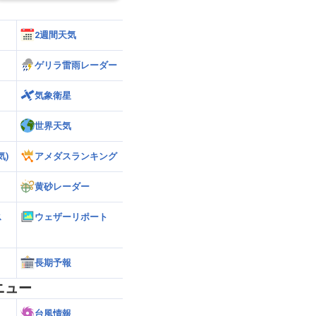
2週間天気
ゲリラ雷雨レーダー
気象衛星
世界天気
気)
アメダスランキング
黄砂レーダー
ス
ウェザーリポート
長期予報
ニュー
台風情報