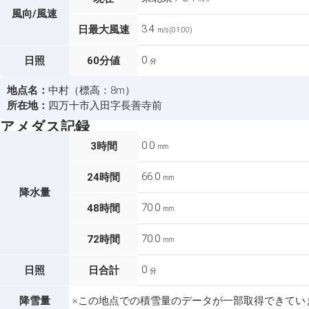
風向/風速
3.4
日最大風速
m/s (01:00)
0
日照
60分値
分
地点名：
中村（標高：8m）
所在地：
四万十市入田字長善寺前
アメダス記録
0.0
3時間
mm
66.0
24時間
mm
降水量
70.0
48時間
mm
70.0
72時間
mm
0
日照
日合計
分
降雪量
※この地点での積雪量のデータが一部取得できてい