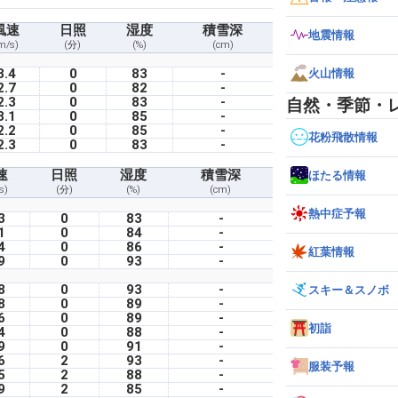
風速
日照
湿度
積雪深
地震情報
m/s)
(分)
(%)
(cm)
3.4
0
83
-
火山情報
2.7
0
82
-
2.3
0
83
-
自然・季節・
3.1
0
85
-
2.2
0
85
-
花粉飛散情報
2.3
0
83
-
速
日照
湿度
積雪深
ほたる情報
s)
(分)
(%)
(cm)
熱中症予報
3
0
83
-
1
0
84
-
4
0
86
-
紅葉情報
9
0
93
-
8
0
93
-
スキー＆スノボ
8
0
89
-
6
0
89
-
初詣
4
0
88
-
9
0
91
-
6
2
93
-
服装予報
5
2
88
-
9
2
85
-