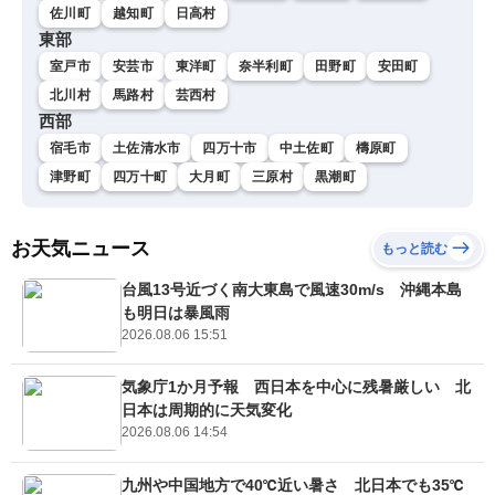
佐川町
越知町
日高村
東部
室戸市
安芸市
東洋町
奈半利町
田野町
安田町
北川村
馬路村
芸西村
西部
宿毛市
土佐清水市
四万十市
中土佐町
檮原町
津野町
四万十町
大月町
三原村
黒潮町
お天気ニュース
もっと読む
台風13号近づく南大東島で風速30m/s 沖縄本島
も明日は暴風雨
2026.08.06 15:51
気象庁1か月予報 西日本を中心に残暑厳しい 北
日本は周期的に天気変化
2026.08.06 14:54
九州や中国地方で40℃近い暑さ 北日本でも35℃