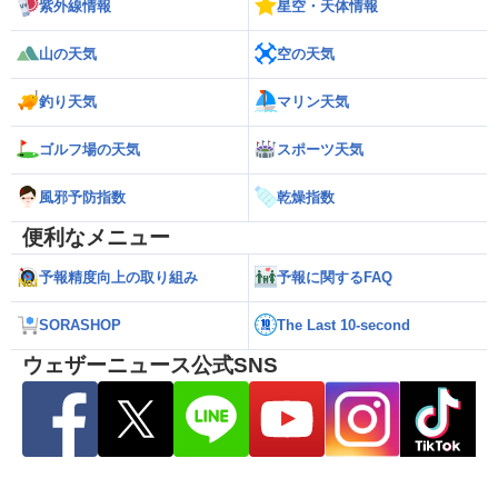
紫外線情報
星空・天体情報
山の天気
空の天気
釣り天気
マリン天気
ゴルフ場の天気
スポーツ天気
風邪予防指数
乾燥指数
便利なメニュー
予報精度向上の取り組み
予報に関するFAQ
SORASHOP
The Last 10-second
ウェザーニュース公式SNS