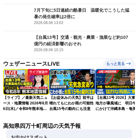
7月下旬に5日連続の酷暑日 温暖化でこうした猛
暑の発生確率は2倍に
2026.08.06 13:02
【台風13号】交通・観光・農業・漁業など約107
億円の経済影響のおそれ
2026.08.06 10:15
ウェザーニュースLiVE
もっと見る
ライブ放送中
【ライブ】／最新天気ニュ
【お盆休みの天気】前半は
【台風13号 2026】大東
ース・地震情報 2026年8月
晴れてもにわか雨の可能性
地方が暴風域に 明日午
6日(木)／令和8年熊本地震
台風15号の動向にも注意
にかけて沖縄本島・奄美
情報／台風13号が大東島地
過する見込み 早めの備
方に最接近〈ウェザーニュ
を ※8月6日10時更新
高知県四万十町周辺の天気予報
ースLiVEアフタヌーン・青
原桃香／本田竜也〉
お出かけスポット