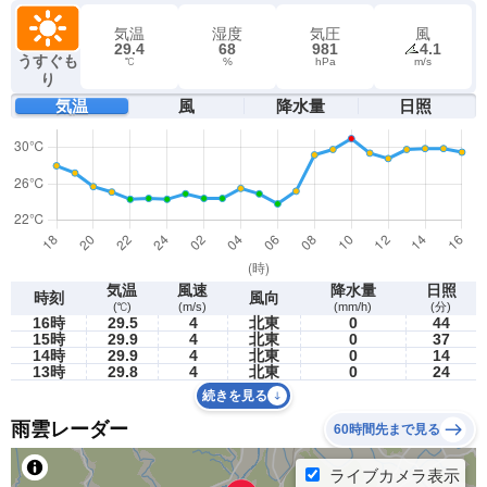
気温
湿度
気圧
風
29.4
68
981
4.1
うすぐも
℃
%
hPa
m/s
り
気温
風
降水量
日照
気温
風速
降水量
日照
時刻
風向
(℃)
(m/s)
(mm/h)
(分)
16時
29.5
4
北東
0
44
15時
29.9
4
北東
0
37
14時
29.9
4
北東
0
14
13時
29.8
4
北東
0
24
続きを見る
雨雲レーダー
60時間先まで見る