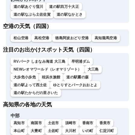
道の駅あぐり窪川
道の駅四万十大正
道の駅なぶら土佐佐賀
道の駅なかとさ
空港の天気（四国）
松山空港
高松空港
徳島阿波おどり空港
高知龍馬空港
注目のお出かけスポット天気（四国）
RVパーク しまなみ海道 大三島
早明浦ダム
NEWレオマワールド（レオマリゾート）
大三島
大歩危小歩危
桂浜水族館
道の駅霧の森
道の駅よって西土佐
ゆとりすとパークおおとよ
道の駅たからだの里さいた
高知県の各地の天気
中部
高知市
南国市
土佐市
須崎市
香南市
香美市
本山町
大豊町
土佐町
大川村
いの町
仁淀川町