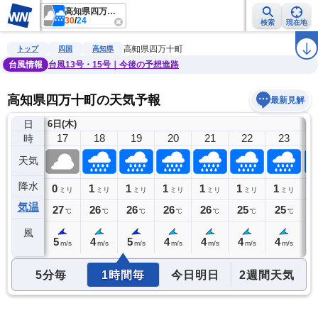
高知県四万十町
30
/
24
検索
現在地
雨雲レーダー
台風情報
地震情報
警報・注意報
2週間天気
ラ
高知県四万十町
トップ
四国
高知県
台風情報
台風13号・15号｜今後の予想進路
高知県四万十町の天気予報
最新見解
日
6日(木)
7
16
17
18
19
20
21
22
23
時
天気
降水
0
0
1
1
1
1
1
1
1
ミリ
ミリ
ミリ
ミリ
ミリ
ミリ
ミリ
ミリ
気温
28
27
26
26
26
26
25
25
2
℃
℃
℃
℃
℃
℃
℃
℃
風
5
5
4
5
4
4
4
4
5
m/s
m/s
m/s
m/s
m/s
m/s
m/s
m/s
5分毎
1時間毎
今日明日
2週間天気