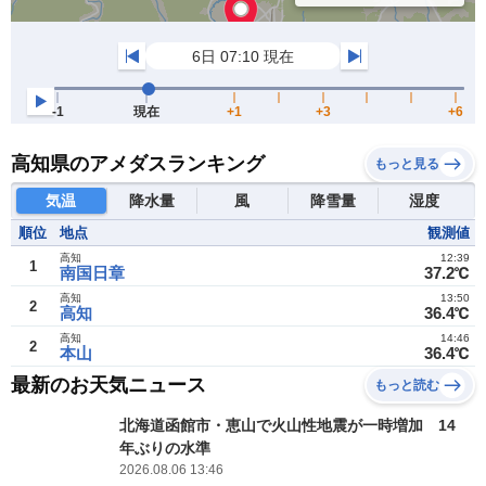
高知県のアメダスランキング
もっと見る
気温
降水量
風
降雪量
湿度
順位
地点
観測値
高知
12:39
1
南国日章
37.2℃
高知
13:50
2
高知
36.4℃
高知
14:46
2
本山
36.4℃
最新のお天気ニュース
もっと読む
北海道函館市・恵山で火山性地震が一時増加 14
年ぶりの水準
2026.08.06 13:46