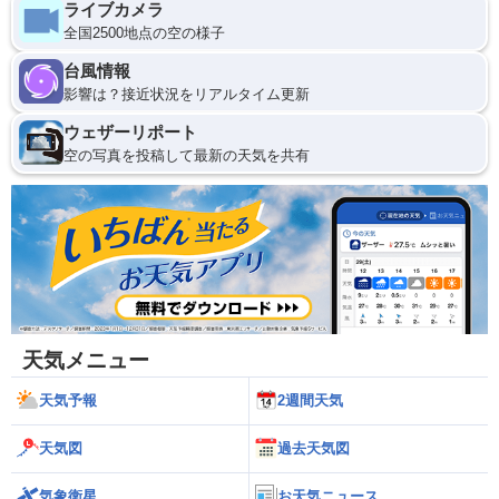
ライブカメラ
全国2500地点の空の様子
台風情報
影響は？接近状況をリアルタイム更新
ウェザーリポート
空の写真を投稿して最新の天気を共有
天気メニュー
天気予報
2週間天気
天気図
過去天気図
気象衛星
お天気ニュース