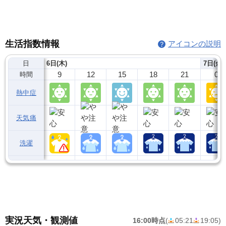
生活指数情報
アイコンの説明
日
6日(木)
7日(金)
9
12
15
18
21
0
時間
熱中症
天気痛
洗濯
実況天気・観測値
16:00時点
(
05:21
19:05
)