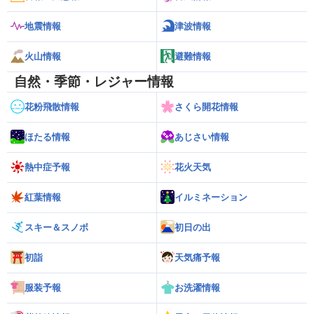
地震情報
津波情報
火山情報
避難情報
自然・季節・レジャー情報
花粉飛散情報
さくら開花情報
ほたる情報
あじさい情報
熱中症予報
花火天気
紅葉情報
イルミネーション
スキー＆スノボ
初日の出
初詣
天気痛予報
服装予報
お洗濯情報