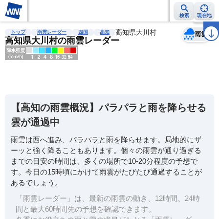
検索
現在地
天気
台風
雨雲レーダー
台風情報
地震情報
高知県大川村
警報・注意報
2週間天気
ラ
トップ
雨雲レーダー
四国
高知
雨雲
高知県大川村の雨雲レーダー
明
る
い
【高知の雨雲概況】パラパラと雨を降らせる
暗
雲が通過中
い
雨雲は西へ進み、パラパラと雨を降らせます。局地的にザ
薄
ーッと強く降ることもあります。個々の雨雲が通り過ぎる
い
までの目安の時間は、多くの場所で10-20分程度の予想で
濃
す。今日の15時頃にかけて雨雲がたびたび通過することが
い
あるでしょう。
「雨雲レーダー」は、最新の雨雲の動き、12時間、24時
間と最大60時間先の予想を確認できます。