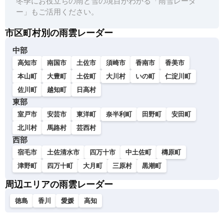
冬季にお役立ちの雨と雪の境目がわかる「雨雪レーダ
ー」もご活用ください。
市区町村別の雨雲レーダー
中部
高知市
南国市
土佐市
須崎市
香南市
香美市
本山町
大豊町
土佐町
大川村
いの町
仁淀川町
佐川町
越知町
日高村
東部
室戸市
安芸市
東洋町
奈半利町
田野町
安田町
北川村
馬路村
芸西村
西部
宿毛市
土佐清水市
四万十市
中土佐町
檮原町
津野町
四万十町
大月町
三原村
黒潮町
周辺エリアの雨雲レーダー
徳島
香川
愛媛
高知