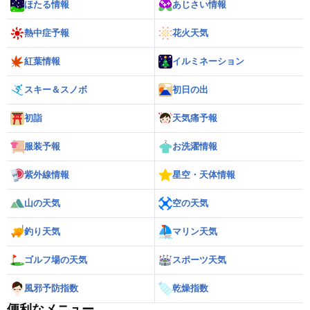
ほたる情報
あじさい情報
熱中症予報
花火天気
紅葉情報
イルミネーション
スキー＆スノボ
初日の出
初詣
天気痛予報
服装予報
お洗濯情報
紫外線情報
星空・天体情報
山の天気
空の天気
釣り天気
マリン天気
ゴルフ場の天気
スポーツ天気
風邪予防指数
乾燥指数
便利なメニュー