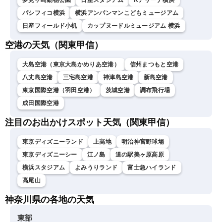
夢見ヶ崎動物公園
日産スタジアム
Kアリーナ横浜
パシフィコ横浜
横浜アンパンマンこどもミュージアム
日産フィールド小机
カップヌードルミュージアム 横浜
空港の天気（関東甲信）
大島空港（東京大島かめりあ空港）
信州まつもと空港
八丈島空港
三宅島空港
神津島空港
新島空港
東京国際空港（羽田空港）
茨城空港
調布飛行場
成田国際空港
注目のお出かけスポット天気（関東甲信）
東京ディズニーランド
上高地
明治神宮野球場
東京ディズニーシー
江ノ島
道の駅美ヶ原高原
横浜スタジアム
よみうりランド
富士急ハイランド
高尾山
神奈川県の各地の天気
東部