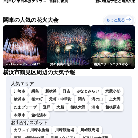
日(日)／東日本はゲリラ雷
雷雨に警戒
新の進路予想と雨風の影
雨に注意 沖縄は引き続き
（9日6時更新）
暴風雨に警戒〈ウェザーニ
ュースLiVEモーニング・魚
関東の人気の花火大会
もっと見る
住茉由／山口剛央〉
rockin’star Carnival 2026
第41回調布花火
横浜グリーンエクスポ応援 みなとみらいフェスティバル「スカイシンフォニーinヨコハマ presented byコロワイド」
横浜市鶴見区周辺の天気予報
人気エリア
川崎市
綱島
新横浜
日吉
みなとみらい
武蔵小杉
横浜市
桜木町
元町・中華街
関内
溝の口
上大岡
たまプラーザ
登戸
大船
相模大野
湘南
相模原市
本厚木
箱根湯本
お出かけスポット
カワスイ 川崎水族館
川崎競輪場
川崎競馬場