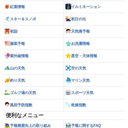
紅葉情報
イルミネーション
スキー＆スノボ
初日の出
初詣
天気痛予報
服装予報
お洗濯情報
紫外線情報
星空・天体情報
山の天気
空の天気
釣り天気
マリン天気
ゴルフ場の天気
スポーツ天気
風邪予防指数
乾燥指数
便利なメニュー
予報精度向上の取り組み
予報に関するFAQ