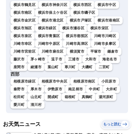
横浜市鶴見区
横浜市神奈川区
横浜市西区
横浜市中区
横浜市南区
横浜市保土ケ谷区
横浜市磯子区
横浜市金沢区
横浜市港北区
横浜市戸塚区
横浜市港南区
横浜市旭区
横浜市緑区
横浜市瀬谷区
横浜市栄区
横浜市泉区
横浜市青葉区
横浜市都筑区
川崎市川崎区
川崎市幸区
川崎市中原区
川崎市高津区
川崎市多摩区
川崎市宮前区
川崎市麻生区
横須賀市
平塚市
鎌倉市
藤沢市
茅ヶ崎市
逗子市
三浦市
大和市
海老名市
座間市
綾瀬市
葉山町
寒川町
大磯町
二宮町
西部
相模原市緑区
相模原市中央区
相模原市南区
小田原市
秦野市
厚木市
伊勢原市
南足柄市
中井町
大井町
松田町
山北町
開成町
箱根町
真鶴町
湯河原町
愛川町
清川村
お天気ニュース
もっと読む