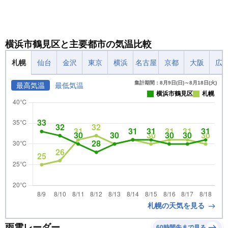
横浜市鶴見区と主要都市の気温比較
札幌
仙台
金沢
東京
横浜
名古屋
京都
大阪
広
集計期間：8月9日(日)～8月18日(火)
最高気温
最低気温
横浜市鶴見区
札幌
札幌の天気を見る
雨雲レーダー
60時間先まで見る