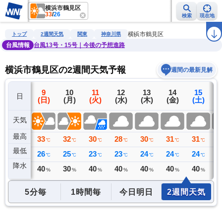
横浜市鶴見区
33
/
26
検索
現在地
雨雲レーダー
台風情報
地震情報
警報・注意報
2週間天気
ラ
横浜市鶴見区
トップ
2週間天気
関東
神奈川県
台風情報
台風13号・15号｜今後の予想進路
横浜市鶴見区の2週間天気予報
週間の最新見解
8
9
10
11
12
13
14
15
日
(土)
(日)
(月)
(火)
(水)
(木)
(金)
(土)
(
天気
最高
34
33
32
30
28
30
31
31
3
℃
℃
℃
℃
℃
℃
℃
℃
最低
26
26
25
23
23
24
24
24
2
℃
℃
℃
℃
℃
℃
℃
℃
降水
0
40
30
40
40
40
40
40
4
ミリ
%
%
%
%
%
%
%
5分毎
1時間毎
今日明日
2週間天気