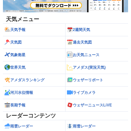
天気メニュー
天気予報
2週間天気
天気図
過去天気図
気象衛星
お天気ニュース
世界天気
アメダス(実況天気)
アメダスランキング
ウェザーリポート
河川水位情報
ライブカメラ
長期予報
ウェザーニュースLiVE
レーダーコンテンツ
雨雲レーダー
雨雪レーダー