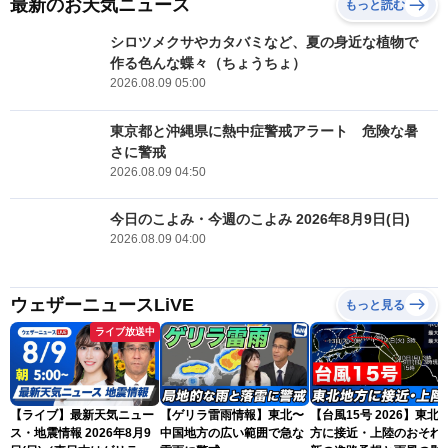
最新のお天気ニュース
もっと読む
シロツメクサやカタバミなど、夏の身近な植物で
作る色んな蝶々（ちょうちょ）
2026.08.09 05:00
東京都と沖縄県に熱中症警戒アラート 危険な暑
さに警戒
2026.08.09 04:50
今日のこよみ・今週のこよみ 2026年8月9日(日)
2026.08.09 04:00
ウェザーニュースLiVE
もっと見る
ライブ放送中
【ライブ】最新天気ニュー
【ゲリラ雷雨情報】東北〜
【台風15号 2026】東北
ス・地震情報 2026年8月9
中国地方の広い範囲で急な
方に接近・上陸のおそれ 