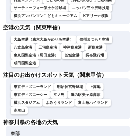
日産スタジアム
こどもの国
万騎が原ちびっこ動物園
サーティーフォー保土ケ谷球場
ニッパツ三ツ沢球技場
横浜アンパンマンこどもミュージアム
Kアリーナ横浜
空港の天気（関東甲信）
大島空港（東京大島かめりあ空港）
信州まつもと空港
八丈島空港
三宅島空港
神津島空港
新島空港
東京国際空港（羽田空港）
茨城空港
調布飛行場
成田国際空港
注目のお出かけスポット天気（関東甲信）
東京ディズニーランド
明治神宮野球場
上高地
東京ディズニーシー
江ノ島
道の駅美ヶ原高原
横浜スタジアム
よみうりランド
富士急ハイランド
高尾山
神奈川県の各地の天気
東部