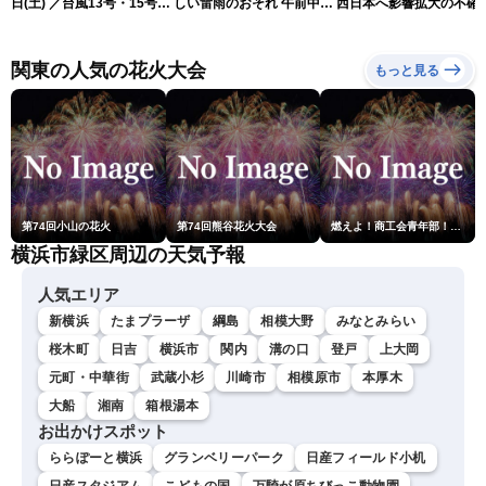
日(土) ／台風13号・15号
しい雷雨のおそれ 午前中か
西日本へ影響拡大の不確
ゲリラ雷雨最新見解 令和
ら雨雲急発達の危険も
性
8年熊本地震情報〈ウェザ
ーニュースLiVEムーン・戸
関東の人気の花火大会
もっと見る
北美月／芳野達郎〉
第74回小山の花火
第74回熊谷花火大会
燃えよ！商工会青年部！！第23回こうのす花火大会
横浜市緑区周辺の天気予報
人気エリア
新横浜
たまプラーザ
綱島
相模大野
みなとみらい
桜木町
日吉
横浜市
関内
溝の口
登戸
上大岡
元町・中華街
武蔵小杉
川崎市
相模原市
本厚木
大船
湘南
箱根湯本
お出かけスポット
ららぽーと横浜
グランベリーパーク
日産フィールド小机