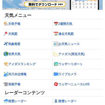
天気メニュー
天気予報
2週間天気
天気図
過去天気図
気象衛星
お天気ニュース
世界天気
アメダス(実況天気)
アメダスランキング
ウェザーリポート
河川水位情報
ライブカメラ
長期予報
ウェザーニュースLiVE
レーダーコンテンツ
雨雲レーダー
雨雪レーダー