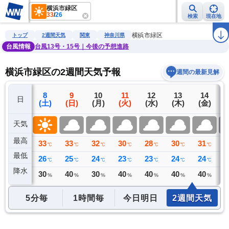
横浜市緑区
33
/
26
検索
現在地
雨雲レーダー
台風情報
地震情報
警報・注意報
2週間天気
ラ
横浜市緑区
トップ
2週間天気
関東
神奈川県
台風情報
台風13号・15号｜今後の予想進路
横浜市緑区の2週間天気予報
週間の最新見解
7
8
9
10
11
12
13
14
日
(金)
(土)
(日)
(月)
(火)
(水)
(木)
(金)
(
天気
最高
33
33
33
32
30
28
30
31
3
℃
℃
℃
℃
℃
℃
℃
℃
最低
26
26
25
24
23
23
24
24
2
℃
℃
℃
℃
℃
℃
℃
℃
降水
0
30
40
30
40
40
40
40
4
ミリ
%
%
%
%
%
%
%
5分毎
1時間毎
今日明日
2週間天気