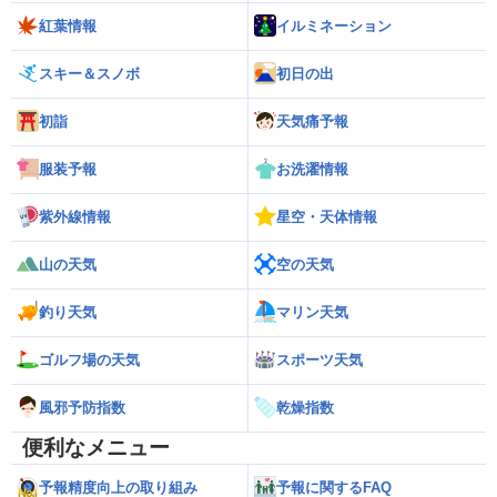
紅葉情報
イルミネーション
スキー＆スノボ
初日の出
初詣
天気痛予報
服装予報
お洗濯情報
紫外線情報
星空・天体情報
山の天気
空の天気
釣り天気
マリン天気
ゴルフ場の天気
スポーツ天気
風邪予防指数
乾燥指数
便利なメニュー
予報精度向上の取り組み
予報に関するFAQ