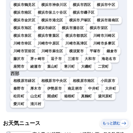
横浜市鶴見区
横浜市神奈川区
横浜市西区
横浜市中区
横浜市南区
横浜市保土ケ谷区
横浜市磯子区
横浜市金沢区
横浜市港北区
横浜市戸塚区
横浜市港南区
横浜市旭区
横浜市緑区
横浜市瀬谷区
横浜市栄区
横浜市泉区
横浜市青葉区
横浜市都筑区
川崎市川崎区
川崎市幸区
川崎市中原区
川崎市高津区
川崎市多摩区
川崎市宮前区
川崎市麻生区
横須賀市
平塚市
鎌倉市
藤沢市
茅ヶ崎市
逗子市
三浦市
大和市
海老名市
座間市
綾瀬市
葉山町
寒川町
大磯町
二宮町
西部
相模原市緑区
相模原市中央区
相模原市南区
小田原市
秦野市
厚木市
伊勢原市
南足柄市
中井町
大井町
松田町
山北町
開成町
箱根町
真鶴町
湯河原町
愛川町
清川村
お天気ニュース
もっと読む