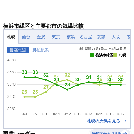
横浜市緑区と主要都市の気温比較
札幌
仙台
金沢
東京
横浜
名古屋
京都
大阪
広
集計期間：8月8日(土)～8月17日(月)
最高気温
最低気温
横浜市緑区
札幌
札幌の天気を見る
雨雲レーダー
60時間先まで見る