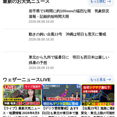
最新のお天気ニュース
もっと読む
岩手県で1時間に約100mmの猛烈な雨 気象防災
速報・記録的短時間大雨
2026.08.08 16:40
動きの鈍い台風13号 沖縄は明日も荒天に警戒
2026.08.08 16:30
東北から九州で猛暑日に 明日も西日本は厳しい
残暑の予想
2026.08.08 15:40
ウェザーニュースLiVE
もっと見る
ライブ放送中
【ライブ】最新天気ニュー
【ゲリラ雷雨警戒】あす9
【台風15号】進路に複雑
ス・地震情報 2026年8月8
日(日)も東北や東日本で激
変化・東北上陸の可能性