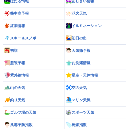
ほたる情報
あじさい情報
熱中症予報
花火天気
紅葉情報
イルミネーション
スキー＆スノボ
初日の出
初詣
天気痛予報
服装予報
お洗濯情報
紫外線情報
星空・天体情報
山の天気
空の天気
釣り天気
マリン天気
ゴルフ場の天気
スポーツ天気
風邪予防指数
乾燥指数