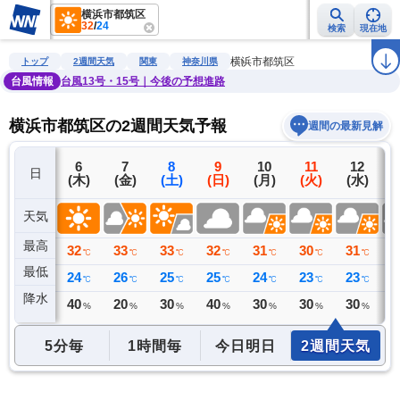
横浜市都筑区
32
/
24
検索
現在地
雨雲レーダー
台風情報
地震情報
警報・注意報
2週間天気
ラ
横浜市都筑区
トップ
2週間天気
関東
神奈川県
台風情報
台風13号・15号｜今後の予想進路
横浜市都筑区の2週間天気予報
週間の最新見解
5
6
7
8
9
10
11
12
日
(水)
(木)
(金)
(土)
(日)
(月)
(火)
(水)
(
天気
最高
32
32
33
33
32
31
30
31
3
℃
℃
℃
℃
℃
℃
℃
℃
最低
24
24
26
25
25
24
23
23
2
℃
℃
℃
℃
℃
℃
℃
℃
降水
0
40
20
30
40
30
30
30
3
ミリ
%
%
%
%
%
%
%
5分毎
1時間毎
今日明日
2週間天気