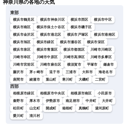
神奈川県の各地の天気
東部
横浜市鶴見区
横浜市神奈川区
横浜市西区
横浜市中区
横浜市南区
横浜市保土ケ谷区
横浜市磯子区
横浜市金沢区
横浜市港北区
横浜市戸塚区
横浜市港南区
横浜市旭区
横浜市緑区
横浜市瀬谷区
横浜市栄区
横浜市泉区
横浜市青葉区
横浜市都筑区
川崎市川崎区
川崎市幸区
川崎市中原区
川崎市高津区
川崎市多摩区
川崎市宮前区
川崎市麻生区
横須賀市
平塚市
鎌倉市
藤沢市
茅ヶ崎市
逗子市
三浦市
大和市
海老名市
座間市
綾瀬市
葉山町
寒川町
大磯町
二宮町
西部
相模原市緑区
相模原市中央区
相模原市南区
小田原市
秦野市
厚木市
伊勢原市
南足柄市
中井町
大井町
松田町
山北町
開成町
箱根町
真鶴町
湯河原町
愛川町
清川村