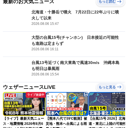
最新のお天気ニュース
もっと読む
北海道・十勝岳で噴火 7月22日に22年ぶりに噴
火して以来
2026.08.06 15:47
大型の台風15号(チャンホン) 日本接近の可能性
も進路は定まらず
2026.08.06 16:11
台風13号近づく南大東島で風速30m/s 沖縄本島
も明日は暴風雨
2026.08.06 15:54
ウェザーニュースLiVE
もっと見る
ライブ放送中
【ライブ】最新天気ニュー
【熊本八代で39℃観測】被
【台風15号 2026】北海
ス・地震情報 2026年8月6
災地・熊本へ台風による雨
道・東北に上陸の可能性