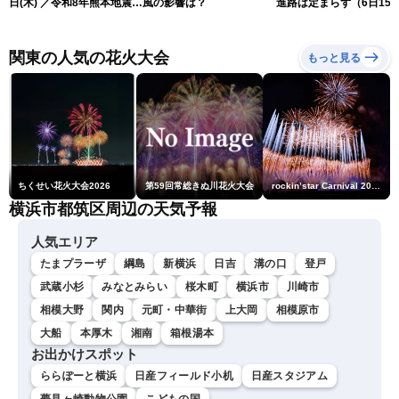
日(木) ／令和8年熊本地震情
風の影響は？
進路は定まらず（6日15
報 沖縄・奄美を台風13号
更新）
が直撃〈ウェザーニュース
LiVEムーン・駒木結衣／本
関東の人気の花火大会
もっと見る
田竜也〉
ちくせい花火大会2026
第59回常総きぬ川花火大会
rockin’star Carnival 2026
横浜市都筑区周辺の天気予報
人気エリア
たまプラーザ
綱島
新横浜
日吉
溝の口
登戸
武蔵小杉
みなとみらい
桜木町
横浜市
川崎市
相模大野
関内
元町・中華街
上大岡
相模原市
大船
本厚木
湘南
箱根湯本
お出かけスポット
ららぽーと横浜
日産フィールド小机
日産スタジアム