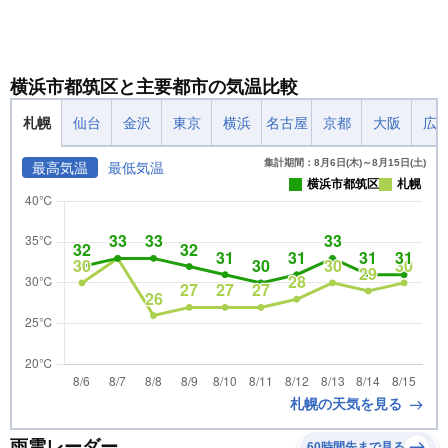
横浜市都筑区と主要都市の気温比較
札幌
仙台
金沢
東京
横浜
名古屋
京都
大阪
広
集計期間：8月6日(木)～8月15日(土)
最高気温
最低気温
横浜市都筑区
札幌
札幌の天気を見る
雨雲レーダー
60時間先まで見る