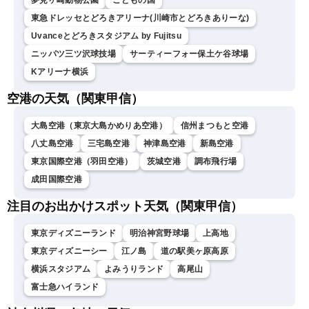
夢見ヶ崎動物公園
こどもの国
東急ドレッセとどろきアリーナ(川崎市とどろきありーな)
Uvanceとどろきスタジアム by Fujitsu
ニッパツ三ツ沢球技場
サーティーフォー保土ケ谷球場
Kアリーナ横浜
空港の天気（関東甲信）
大島空港（東京大島かめりあ空港）
信州まつもと空港
八丈島空港
三宅島空港
神津島空港
新島空港
東京国際空港（羽田空港）
茨城空港
調布飛行場
成田国際空港
注目のお出かけスポット天気（関東甲信）
東京ディズニーランド
明治神宮野球場
上高地
東京ディズニーシー
江ノ島
道の駅美ヶ原高原
横浜スタジアム
よみうりランド
高尾山
富士急ハイランド