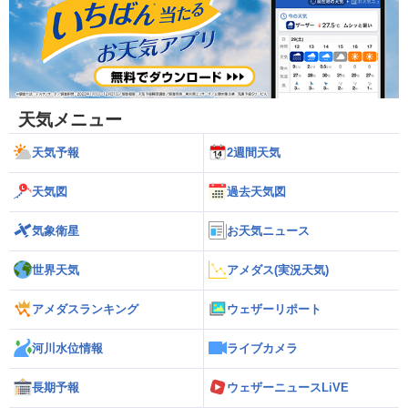
天気メニュー
天気予報
2週間天気
天気図
過去天気図
気象衛星
お天気ニュース
世界天気
アメダス(実況天気)
アメダスランキング
ウェザーリポート
河川水位情報
ライブカメラ
長期予報
ウェザーニュースLiVE