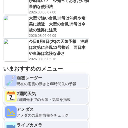
が勘違い？ 今知っておきたい効
果的な使用法
2026.08.06 07:00
大型で強い台風13号は沖縄や奄
美に接近 大型の台風15号は今
後の進路に注意
2026.08.06 06:09
今日8月6日(木)の天気予報 沖縄
は次第に台風13号接近 西日本
や東海は危険な暑さ
2026.08.06 05:16
いまおすすめのメニュー
雨雲レーダー
現在の雨雲の動きと60時間先の予報
2週間天気
2週間先までの天気・気温を掲載
アメダス
アメダスの最新情報をチェック
ライブカメラ