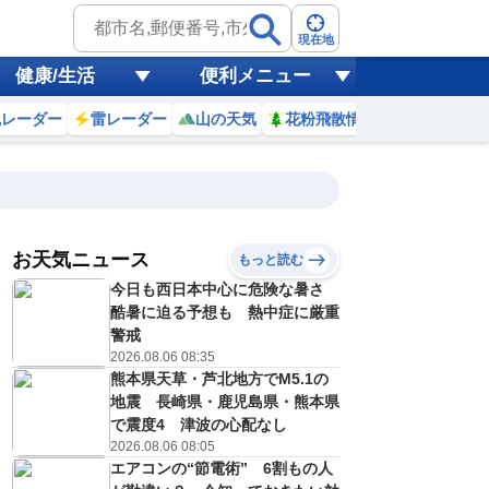
現在地
健康/生活
便利メニュー
風レーダー
雷レーダー
山の天気
花粉飛散情報
世界天気
お天気ニュース
もっと読む
17
18
19
20
今日も西日本中心に危険な暑さ
(月)
(火)
(水)
(木)
予報の
酷暑に迫る予想も 熱中症に厳重
C
C
D
E
信頼度
高
警戒
A
2026.08.06 08:35
B
熊本県天草・芦北地方でM5.1の
C
0
31
31
29
D
地震 長崎県・鹿児島県・熊本県
℃
℃
℃
℃
E
で震度4 津波の心配なし
2
22
22
21
低
℃
℃
℃
℃
2026.08.06 08:05
？
0
20
30
40
エアコンの“節電術” 6割もの人
%
%
%
%