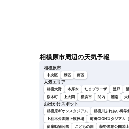
相模原市周辺の天気予報
相模原市
中央区
緑区
南区
人気エリア
相模大野
本厚木
たまプラーザ
登戸
桜木町
上大岡
横浜市
関内
湘南
大
お出かけスポット
相模原ギオンスタジアム
相模川ふれあい科学
上柚木公園陸上競技場
町田GIONスタジアム
多摩動物公園
こどもの国
荻野運動公園陸