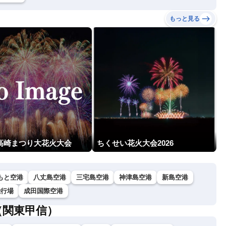
もっと見る
回高崎まつり大花火大会
ちくせい花火大会2026
もと空港
八丈島空港
三宅島空港
神津島空港
新島空港
飛行場
成田国際空港
（関東甲信）