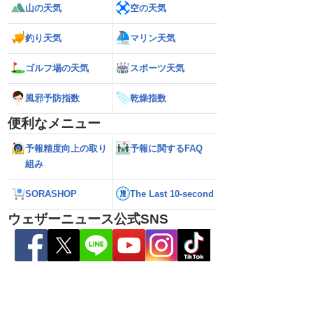
山の天気
空の天気
釣り天気
マリン天気
ゴルフ場の天気
スポーツ天気
風邪予防指数
乾燥指数
便利なメニュー
予報精度向上の取り
予報に関するFAQ
組み
SORASHOP
The Last 10-second
ウェザーニュース公式SNS