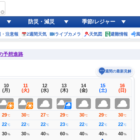
防災・減災
季節/レジャー
報・注意報
2週間天気
ライブカメラ
天気図
避難情報
後の予想進路
週間の最新見解
10
11
12
13
14
15
16
(月)
(火)
(水)
(木)
(金)
(土)
(日)
29
30
27
29
30
29
30
3
℃
℃
℃
℃
℃
℃
℃
22
22
22
23
22
22
22
2
℃
℃
℃
℃
℃
℃
℃
30
30
40
60
40
40
40
2
%
%
%
%
%
%
%