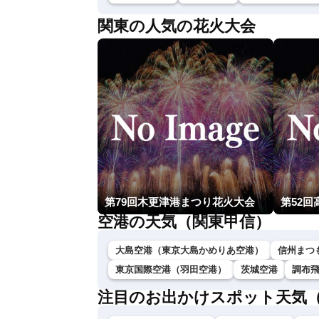
関東の人気の花火大会
第79回木更津港まつり花火大会
第52
空港の天気（関東甲信）
大島空港（東京大島かめりあ空港）
信州まつ
東京国際空港（羽田空港）
茨城空港
調布
注目のお出かけスポット天気