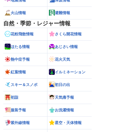
地震情報
津波情報
火山情報
避難情報
自然・季節・レジャー情報
花粉飛散情報
さくら開花情報
ほたる情報
あじさい情報
熱中症予報
花火天気
紅葉情報
イルミネーション
スキー＆スノボ
初日の出
初詣
天気痛予報
服装予報
お洗濯情報
紫外線情報
星空・天体情報