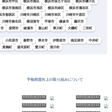
横浜市中区
横浜市南区
横浜市保土ケ谷区
横浜市磯子区
横浜市港南区
横浜市旭区
横浜市緑区
横浜市瀬谷区
浜市都筑区
川崎市川崎区
川崎市幸区
川崎市中原区
川崎市麻生区
横須賀市
平塚市
鎌倉市
藤沢市
名市
座間市
綾瀬市
葉山町
寒川町
大磯町
二宮町
区
小田原市
秦野市
厚木市
伊勢原市
南足柄市
中井町
真鶴町
湯河原町
愛川町
清川村
予報精度向上の取り組みについて
8月5日(水)23:56
8月5日(水)23:41
8月5日(水)23:15
8月5日(水)23:15