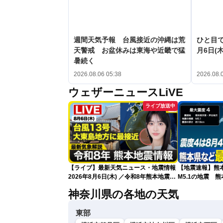
週間天気予報 台風接近の沖縄は荒
ひと目
天警戒 お盆休みは東海や近畿で猛
月6日(木
暑続く
2026.08.06 05:38
2026.08.
ウェザーニュースLiVE
ライブ放送中
【ライブ】最新天気ニュース・地震情報
【地震速報】熊
2026年8月6日(木) ／令和8年熊本地震情
M5.1の地震 
報／台風13号が大東島地方に最接近 沖
で震度4を観測
神奈川県の各地の天気
縄は荒天警戒 〈ウェザーニュースLiVE
サンシャイン・松本真央／山口剛央〉
東部