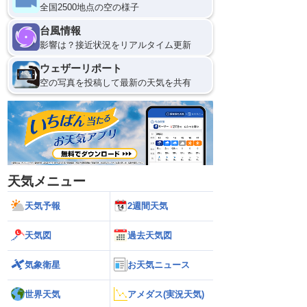
全国2500地点の空の様子
台風情報
影響は？接近状況をリアルタイム更新
ウェザーリポート
空の写真を投稿して最新の天気を共有
天気メニュー
天気予報
2週間天気
天気図
過去天気図
気象衛星
お天気ニュース
世界天気
アメダス(実況天気)