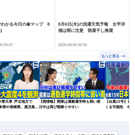
でわかる今日の傘マップ 8
8月6日(木)の洗濯天気予報 太平洋
)
側は雨に注意 部屋干し推奨
06 05:47
2026.08.06 05:50
もっと見る
本県天草･芦北地方で
【雨情報】関東は通勤通学時も弱い雨
【台風15号】日
熊本県や長崎県、鹿児島県
日中は再び雨降りやすい
くる可能性 今後
更新）