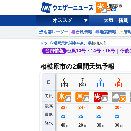
相模原市
32
/
23
オススメ
天気・観測
雨雲レーダー
台風情報
地震情報
警
トップ
2週間天気
関東
神奈川県
相模原市
台風情報
台風13号・14号・15号｜今
相模原市の2週間天気予報
3
4
5
6
7
8
9
日
(月)
(火)
(水)
(木)
(金)
(土)
(日)
天気
最高
24
30
31
32
34
35
30
℃
℃
℃
℃
℃
℃
℃
最低
22
22
22
23
25
25
23
℃
℃
℃
℃
℃
℃
℃
降水
0
0
0
40
20
30
30
ミリ
ミリ
ミリ
%
%
%
%