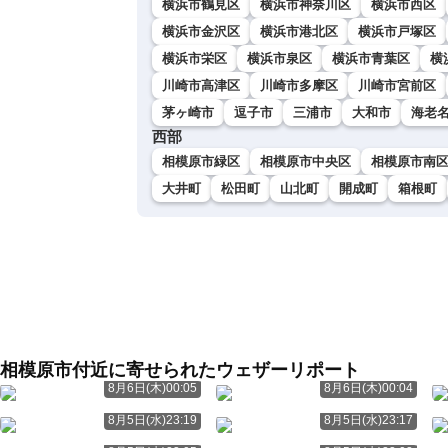
横浜市鶴見区
横浜市神奈川区
横浜市西区
横浜市金沢区
横浜市港北区
横浜市戸塚区
横浜市栄区
横浜市泉区
横浜市青葉区
横
川崎市高津区
川崎市多摩区
川崎市宮前区
茅ヶ崎市
逗子市
三浦市
大和市
海老
西部
相模原市緑区
相模原市中央区
相模原市南
大井町
松田町
山北町
開成町
箱根町
相模原市付近に寄せられたウェザーリポート
8月6日(木)00:05
8月6日(木)00:04
8月5日(水)23:19
8月5日(水)23:17