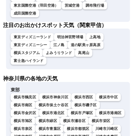
東京国際空港（羽田空港）
茨城空港
調布飛行場
成田国際空港
注目のお出かけスポット天気（関東甲信）
東京ディズニーランド
明治神宮野球場
上高地
東京ディズニーシー
江ノ島
道の駅美ヶ原高原
横浜スタジアム
よみうりランド
高尾山
富士急ハイランド
神奈川県の各地の天気
東部
横浜市鶴見区
横浜市神奈川区
横浜市西区
横浜市中区
横浜市南区
横浜市保土ケ谷区
横浜市磯子区
横浜市金沢区
横浜市港北区
横浜市戸塚区
横浜市港南区
横浜市旭区
横浜市緑区
横浜市瀬谷区
横浜市栄区
横浜市泉区
横浜市青葉区
横浜市都筑区
川崎市川崎区