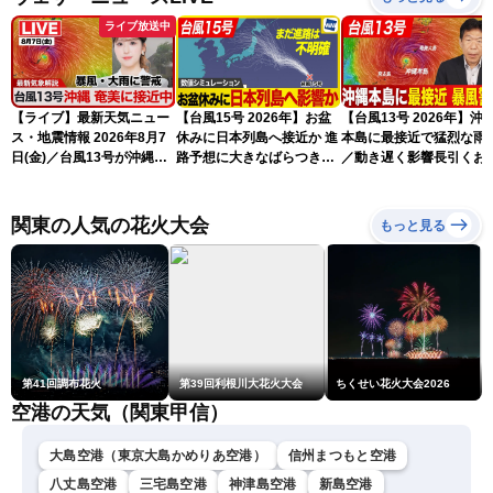
ライブ放送中
【ライブ】最新天気ニュー
【台風15号 2026年】お盆
【台風13号 2026年】沖
ス・地震情報 2026年8月7
休みに日本列島へ接近か 進
本島に最接近で猛烈な雨
日(金)／台風13号が沖縄・
路予想に大きなばらつき
／動き遅く影響長引くお
奄美に最接近へ 令和8年
（7日13時更新）
れ（7日13時更新）
熊本地震情報〈ウェザーニ
ュースLiVEアフタヌーン・
関東の人気の花火大会
もっと見る
小林李衣奈／内藤邦裕〉
第41回調布花火
第39回利根川大花火大会
ちくせい花火大会2026
空港の天気（関東甲信）
大島空港（東京大島かめりあ空港）
信州まつもと空港
八丈島空港
三宅島空港
神津島空港
新島空港