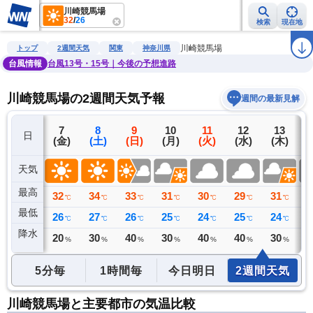
川崎競馬場
32
/
26
検索
現在地
雨雲レーダー
台風情報
地震情報
警報・注意報
2週間天気
ラ
川崎競馬場
トップ
2週間天気
関東
神奈川県
台風情報
台風13号・15号｜今後の予想進路
川崎競馬場の2週間天気予報
週間の最新見解
6
7
8
9
10
11
12
13
日
(木)
(金)
(土)
(日)
(月)
(火)
(水)
(木)
(
天気
最高
31
32
34
33
31
30
29
31
3
℃
℃
℃
℃
℃
℃
℃
℃
最低
24
26
27
26
25
24
25
24
2
℃
℃
℃
℃
℃
℃
℃
℃
降水
12
20
30
40
30
40
40
30
4
ミリ
%
%
%
%
%
%
%
5分毎
1時間毎
今日明日
2週間天気
川崎競馬場と主要都市の気温比較