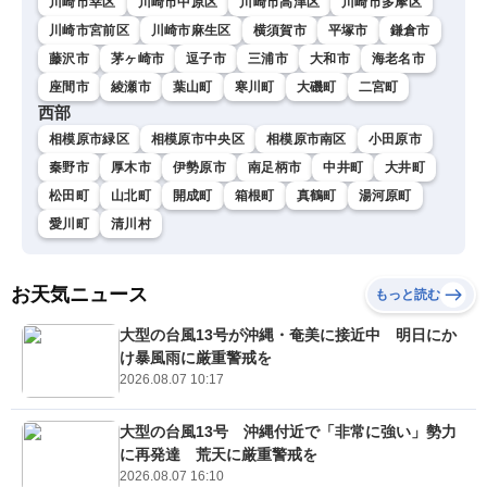
川崎市幸区
川崎市中原区
川崎市高津区
川崎市多摩区
川崎市宮前区
川崎市麻生区
横須賀市
平塚市
鎌倉市
藤沢市
茅ヶ崎市
逗子市
三浦市
大和市
海老名市
座間市
綾瀬市
葉山町
寒川町
大磯町
二宮町
西部
相模原市緑区
相模原市中央区
相模原市南区
小田原市
秦野市
厚木市
伊勢原市
南足柄市
中井町
大井町
松田町
山北町
開成町
箱根町
真鶴町
湯河原町
愛川町
清川村
お天気ニュース
もっと読む
大型の台風13号が沖縄・奄美に接近中 明日にか
け暴風雨に厳重警戒を
2026.08.07 10:17
大型の台風13号 沖縄付近で「非常に強い」勢力
に再発達 荒天に厳重警戒を
2026.08.07 16:10