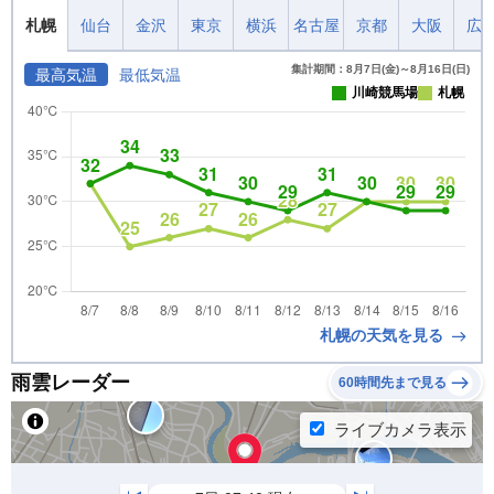
札幌
仙台
金沢
東京
横浜
名古屋
京都
大阪
広
集計期間：8月7日(金)～8月16日(日)
最高気温
最低気温
川崎競馬場
札幌
札幌の天気を見る
雨雲レーダー
60時間先まで見る