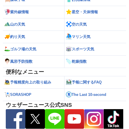
紫外線情報
星空・天体情報
山の天気
空の天気
釣り天気
マリン天気
ゴルフ場の天気
スポーツ天気
風邪予防指数
乾燥指数
便利なメニュー
予報精度向上の取り組み
予報に関するFAQ
SORASHOP
The Last 10-second
ウェザーニュース公式SNS