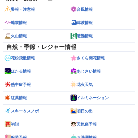
警報・注意報
台風情報
地震情報
津波情報
火山情報
避難情報
自然・季節・レジャー情報
花粉飛散情報
さくら開花情報
ほたる情報
あじさい情報
熱中症予報
花火天気
紅葉情報
イルミネーション
スキー＆スノボ
初日の出
初詣
天気痛予報
服装予報
お洗濯情報