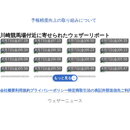
予報精度向上の取り組みについて
川崎競馬場付近に寄せられたウェザーリポート
8月7日(金)07:28
8月7日(金)07:15
8月7日(金)06:50
8月7日(金)06:35
8月7日(金)06:34
8月7日(金)06:30
8月7日(金)06:23
8月7日(金)06:13
8月7日(金)06:08
8月7日(金)06:08
8月7日(金)06:08
8月7日(金)05:56
8月7日(金)05:56
8月7日(金)05:50
8月7日(金)05:49
8月7日(金)05:47
8月7日(金)05:29
8月7日(金)05:25
8月7日(金)05:22
もっと見る
会社概要
利用規約
プライバシーポリシー
特定商取引法の表記
外部送信先
ご利
ウェザーニュース