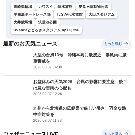
川崎競輪場
カワスイ 川崎水族館
夢見ヶ崎動物公園
平和島ボートレース場
しながわ水族館
大田スタジアム
大井競馬場
洗足池公園
Uvanceとどろきスタジアム by Fujitsu
最新のお天気ニュース
もっと読む
大型の台風13号 沖縄本島に最接近 暴風雨に厳
重警戒を
2026.08.07 14:30
お盆休みの天気2026 台風の影響に要注意 後半
は急な雷雨の心配も
2026.08.07 12:26
九州から北海道の広範囲で厳しい暑さ 万全な熱
中症対策を
2026.08.07 11:33
ウェザーニュースLiVE
もっと見る