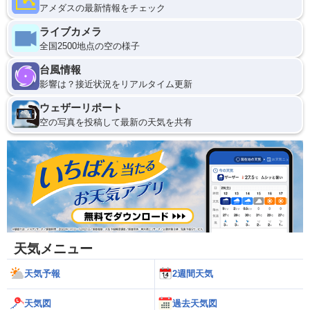
アメダスの最新情報をチェック
ライブカメラ
全国2500地点の空の様子
台風情報
影響は？接近状況をリアルタイム更新
ウェザーリポート
空の写真を投稿して最新の天気を共有
天気メニュー
天気予報
2週間天気
天気図
過去天気図