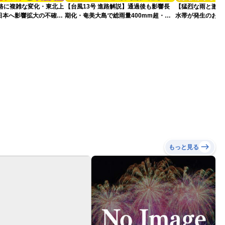
進路に複雑な変化・東北上
【台風13号 進路解説】通過後も影響長
【猛烈な雨と激し
日本へ影響拡大の不確実
期化・奄美大島で総雨量400mm超・高
水帯が発生のおそ
波に要警戒（2026.08.08 16:00）
記録的短時間大雨
もっと見る