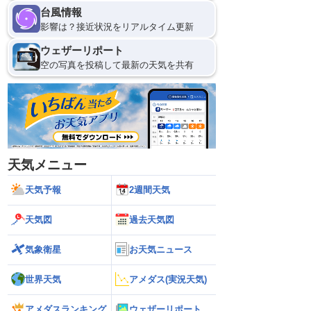
台風情報
影響は？接近状況をリアルタイム更新
ウェザーリポート
空の写真を投稿して最新の天気を共有
天気メニュー
天気予報
2週間天気
天気図
過去天気図
気象衛星
お天気ニュース
世界天気
アメダス(実況天気)
アメダスランキング
ウェザーリポート