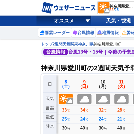
神奈川県愛川町
33
/
25
オススメ
天気・観測
雨雲レーダー
台風情報
地震情報
警
トップ
2週間天気
関東
神奈川県
神奈川県愛川町
台風情報
台風13号・15号｜今後の予想
神奈川県愛川町の2週間天気予
5
6
7
8
9
10
11
日
(水)
(木)
(金)
(土)
(日)
(月)
(火)
天気
最高
32
33
33
33
34
32
28
℃
℃
℃
℃
℃
℃
℃
最低
22
23
25
25
24
24
21
℃
℃
℃
℃
℃
℃
℃
降水
0
0
0
30
40
30
40
ミリ
ミリ
ミリ
%
%
%
%