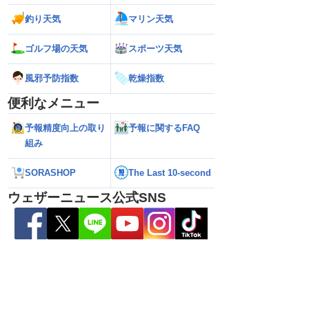
い雷雨】新潟は線状降
【お盆と台風15号】台風は東北接近のお
【台風13号】停電
釣り天気
マリン天気
れも＜気象防災速報・
それ 接近後はゲリラ雷雨の頻度高まる
で強い雨風が特徴
＞
影響が長引くおそ
ゴルフ場の天気
スポーツ天気
風邪予防指数
乾燥指数
便利なメニュー
予報精度向上の取り
予報に関するFAQ
組み
SORASHOP
The Last 10-second
ウェザーニュース公式SNS