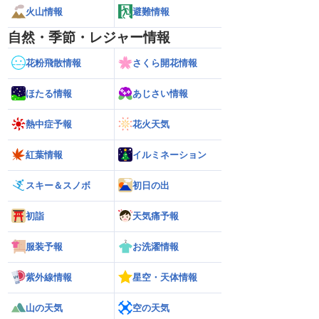
火山情報
避難情報
自然・季節・レジャー情報
花粉飛散情報
さくら開花情報
ほたる情報
あじさい情報
熱中症予報
花火天気
紅葉情報
イルミネーション
スキー＆スノボ
初日の出
初詣
天気痛予報
服装予報
お洗濯情報
紫外線情報
星空・天体情報
山の天気
空の天気