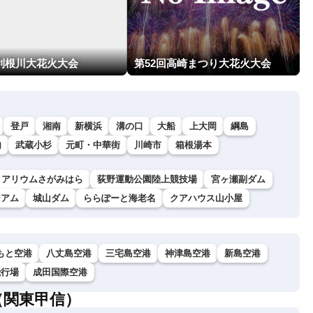
回利根川大花火大会
第52回高崎まつり大花火大会
登戸
湘南
新横浜
溝の口
大船
上大岡
綱島
内
武蔵小杉
元町・中華街
川崎市
箱根湯本
クアリウムさがみはら
荻野運動公園陸上競技場
宮ヶ瀬副ダム
ジアム
城山ダム
ららぽーと海老名
クアハウス山小屋
もと空港
八丈島空港
三宅島空港
神津島空港
新島空港
飛行場
成田国際空港
（関東甲信）