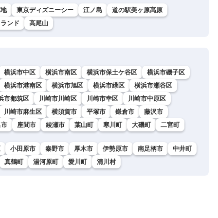
高地
東京ディズニーシー
江ノ島
道の駅美ヶ原高原
イランド
高尾山
横浜市中区
横浜市南区
横浜市保土ケ谷区
横浜市磯子区
横浜市港南区
横浜市旭区
横浜市緑区
横浜市瀬谷区
浜市都筑区
川崎市川崎区
川崎市幸区
川崎市中原区
川崎市麻生区
横須賀市
平塚市
鎌倉市
藤沢市
名市
座間市
綾瀬市
葉山町
寒川町
大磯町
二宮町
区
小田原市
秦野市
厚木市
伊勢原市
南足柄市
中井町
真鶴町
湯河原町
愛川町
清川村