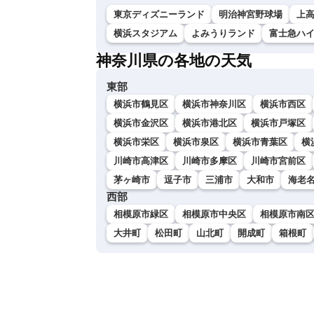
東京ディズニーランド
明治神宮野球場
上
横浜スタジアム
よみうりランド
富士急ハ
神奈川県の各地の天気
東部
横浜市鶴見区
横浜市神奈川区
横浜市西区
横浜市金沢区
横浜市港北区
横浜市戸塚区
横浜市栄区
横浜市泉区
横浜市青葉区
横
川崎市高津区
川崎市多摩区
川崎市宮前区
茅ヶ崎市
逗子市
三浦市
大和市
海老
西部
相模原市緑区
相模原市中央区
相模原市南
大井町
松田町
山北町
開成町
箱根町