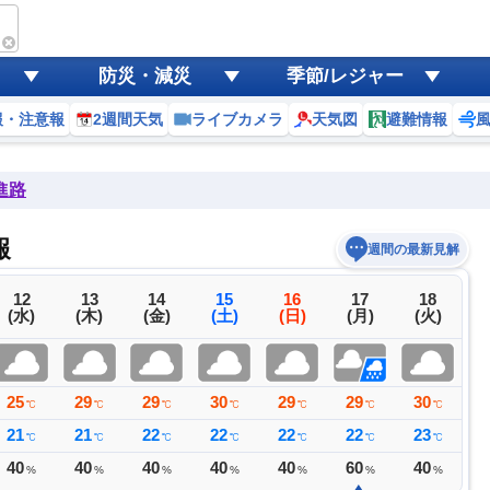
防災・減災
季節/レジャー
報・注意報
2週間天気
ライブカメラ
天気図
避難情報
進路
報
週間の最新見解
12
13
14
15
16
17
18
(水)
(木)
(金)
(土)
(日)
(月)
(火)
25
29
29
30
29
29
30
3
℃
℃
℃
℃
℃
℃
℃
21
21
22
22
22
22
23
2
℃
℃
℃
℃
℃
℃
℃
40
40
40
40
40
60
40
4
%
%
%
%
%
%
%