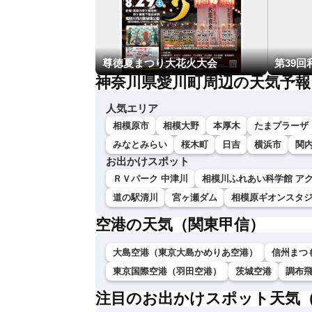
尊徳夏まつり大花火大会
第39
神奈川県愛川町周辺の天気予報
人気エリア
相模原市
相模大野
本厚木
たまプラーザ
みなとみらい
桜木町
日吉
横浜市
関
お出かけスポット
ＲＶパーク 中津川
相模川ふれあい科学館 ア
道の駅清川
宮ヶ瀬ダム
相模原ギオンスタ
空港の天気（関東甲信）
大島空港（東京大島かめりあ空港）
信州まつ
東京国際空港（羽田空港）
茨城空港
調布
注目のお出かけスポット天気