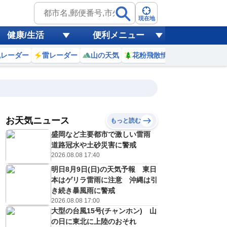
現在地
健康/生活
便利メニュー
風レーダー
雷レーダー
山の天気
花粉飛散情報
世界天気
お天気ニュース
もっと読む
19
20
21
22
盛岡など主要都市で激しい雷雨
(水)
(木)
(金)
(土)
予報の
道路冠水や土砂災害に警戒
E
D
E
E
信頼度
高
2026.08.08 17:40
A
明日8月9日(日)の天気予報 東日
B
C
本はゲリラ雷雨に注意 沖縄は引
1
31
30
29
D
℃
℃
℃
℃
き続き暴風雨に警戒
E
2026.08.08 17:00
3
24
23
23
低
℃
℃
℃
℃
？
大型の台風15号(チャンホン) 山
0
30
40
30
%
%
%
%
の日に東北に上陸のおそれ