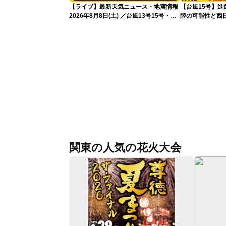
【ライブ】最新天気ニュース・地震情報
【台風15号】
2026年8月8日(土) ／台風13号15号・ゲ
陸の可能性と西
リラ雷雨最新見解・令和8年熊本地震情
性
報〈ウェザーニュースLiVEイブニング・
小川千奈／芳野達郎〉
関東の人気の花火大会