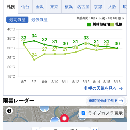
札幌
仙台
金沢
東京
横浜
名古屋
京都
大阪
広
集計期間：8月7日(金)～8月16日(日)
最高気温
最低気温
川崎競輪場
札幌
札幌の天気を見る
雨雲レーダー
60時間先まで見る