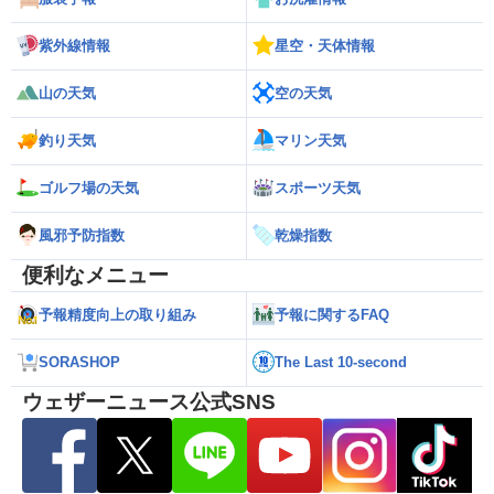
紫外線情報
星空・天体情報
山の天気
空の天気
釣り天気
マリン天気
ゴルフ場の天気
スポーツ天気
風邪予防指数
乾燥指数
便利なメニュー
予報精度向上の取り組み
予報に関するFAQ
SORASHOP
The Last 10-second
ウェザーニュース公式SNS