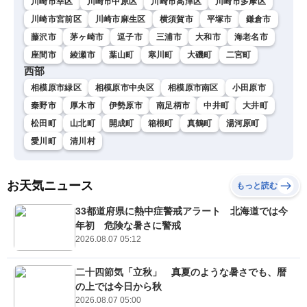
川崎市幸区
川崎市中原区
川崎市高津区
川崎市多摩区
川崎市宮前区
川崎市麻生区
横須賀市
平塚市
鎌倉市
藤沢市
茅ヶ崎市
逗子市
三浦市
大和市
海老名市
座間市
綾瀬市
葉山町
寒川町
大磯町
二宮町
西部
相模原市緑区
相模原市中央区
相模原市南区
小田原市
秦野市
厚木市
伊勢原市
南足柄市
中井町
大井町
松田町
山北町
開成町
箱根町
真鶴町
湯河原町
愛川町
清川村
お天気ニュース
もっと読む
33都道府県に熱中症警戒アラート 北海道では今
年初 危険な暑さに警戒
2026.08.07 05:12
二十四節気「立秋」 真夏のような暑さでも、暦
の上では今日から秋
2026.08.07 05:00