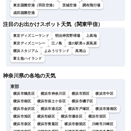
東京国際空港（羽田空港）
茨城空港
調布飛行場
成田国際空港
注目のお出かけスポット天気（関東甲信）
東京ディズニーランド
明治神宮野球場
上高地
東京ディズニーシー
江ノ島
道の駅美ヶ原高原
横浜スタジアム
よみうりランド
高尾山
富士急ハイランド
神奈川県の各地の天気
東部
横浜市鶴見区
横浜市神奈川区
横浜市西区
横浜市中区
横浜市南区
横浜市保土ケ谷区
横浜市磯子区
横浜市金沢区
横浜市港北区
横浜市戸塚区
横浜市港南区
横浜市旭区
横浜市緑区
横浜市瀬谷区
横浜市栄区
横浜市泉区
横浜市青葉区
横浜市都筑区
川崎市川崎区