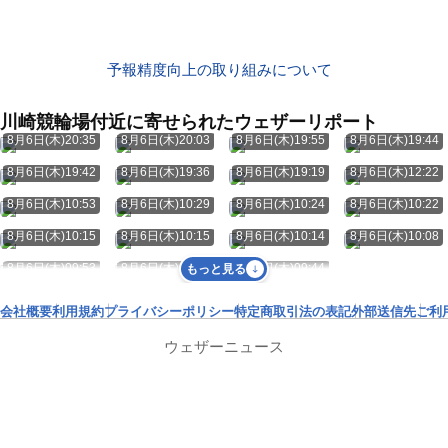
予報精度向上の取り組みについて
川崎競輪場付近に寄せられたウェザーリポート
8月6日(木)20:35
8月6日(木)20:03
8月6日(木)19:55
8月6日(木)19:44
8月6日(木)19:42
8月6日(木)19:36
8月6日(木)19:19
8月6日(木)12:22
8月6日(木)10:53
8月6日(木)10:29
8月6日(木)10:24
8月6日(木)10:22
8月6日(木)10:15
8月6日(木)10:15
8月6日(木)10:14
8月6日(木)10:08
8月6日(木)09:53
8月6日(木)09:49
8月6日(木)09:44
もっと見る
会社概要
利用規約
プライバシーポリシー
特定商取引法の表記
外部送信先
ご利
ウェザーニュース