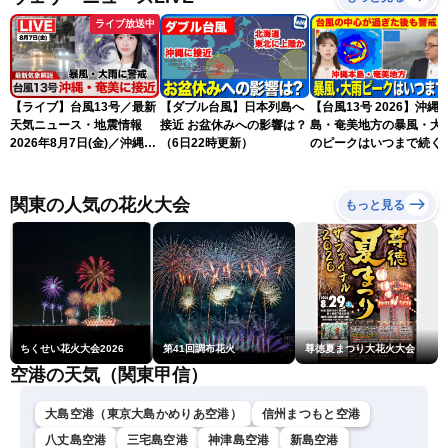
ライブ放送中
【ライブ】台風13号／最新
【ダブル台風】日本列島へ
【台風13号 2026】沖縄
天気ニュース・地震情報
接近 お盆休みへの影響は？
島・奄美地方の暴風・大
2026年8月7日(金)／沖縄・
（6日22時更新）
のピークはいつまで続く
奄美は台風による暴風雨に
（6日18時更新）
厳重警戒〈ウェザーニュー
スLiVEモーニング・松本真
関東の人気の花火大会
もっと見る
央／有賀哲夫〉
ちくせい花火大会2026
第41回調布花火
尊徳夏まつり大花火大会
空港の天気（関東甲信）
大島空港（東京大島かめりあ空港）
信州まつもと空港
八丈島空港
三宅島空港
神津島空港
新島空港