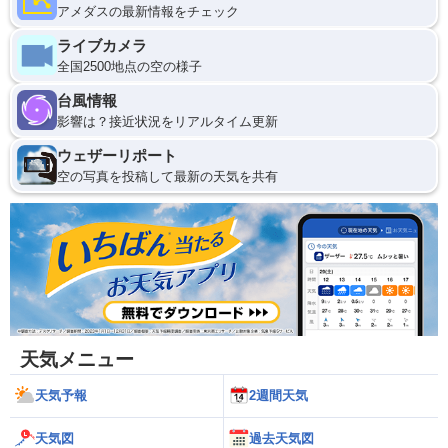
アメダスの最新情報をチェック
ライブカメラ
全国2500地点の空の様子
台風情報
影響は？接近状況をリアルタイム更新
ウェザーリポート
空の写真を投稿して最新の天気を共有
天気メニュー
天気予報
2週間天気
天気図
過去天気図