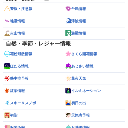
警報・注意報
台風情報
地震情報
津波情報
火山情報
避難情報
自然・季節・レジャー情報
花粉飛散情報
さくら開花情報
ほたる情報
あじさい情報
熱中症予報
花火天気
紅葉情報
イルミネーション
スキー＆スノボ
初日の出
初詣
天気痛予報
服装予報
お洗濯情報