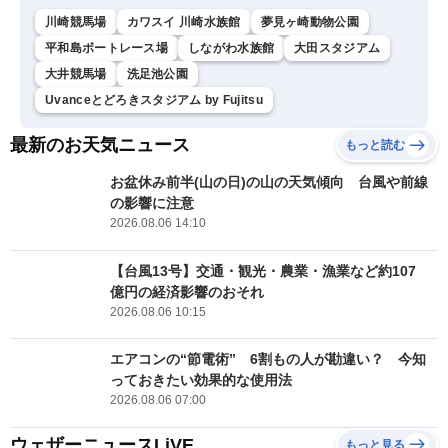
川崎競馬場
カワスイ 川崎水族館
夢見ヶ崎動物公園
平和島ボートレース場
しながわ水族館
大田スタジアム
大井競馬場
洗足池公園
Uvanceとどろきスタジアム by Fujitsu
最新のお天気ニュース
もっと読む
お盆休み前半(山の日)の山の天気傾向 台風や前線
の影響に注意
2026.08.06 14:10
【台風13号】交通・観光・農業・漁業など約107
億円の経済影響のおそれ
2026.08.06 10:15
エアコンの“節電術” 6割もの人が勘違い？ 今知
っておきたい効果的な使用法
2026.08.06 07:00
ウェザーニュースLiVE
もっと見る