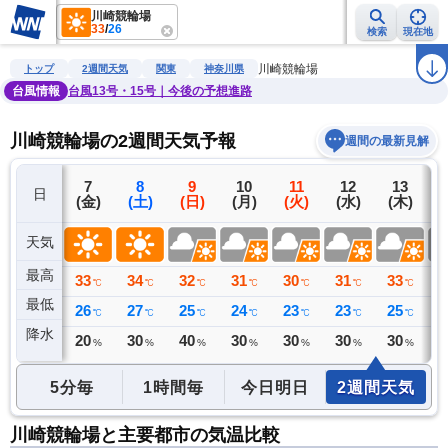
川崎競輪場
33
/
26
検索
現在地
雨雲レーダー
台風情報
地震情報
警報・注意報
2週間天気
ラ
川崎競輪場
トップ
2週間天気
関東
神奈川県
台風情報
台風13号・15号｜今後の予想進路
川崎競輪場の2週間天気予報
週間の最新見解
6
7
8
9
10
11
12
13
日
(木)
(金)
(土)
(日)
(月)
(火)
(水)
(木)
(
天気
最高
31
33
34
32
31
30
31
33
3
℃
℃
℃
℃
℃
℃
℃
℃
最低
24
26
27
25
24
23
23
25
2
℃
℃
℃
℃
℃
℃
℃
℃
降水
10
20
30
40
30
30
30
30
4
ミリ
%
%
%
%
%
%
%
5分毎
1時間毎
今日明日
2週間天気
川崎競輪場と主要都市の気温比較