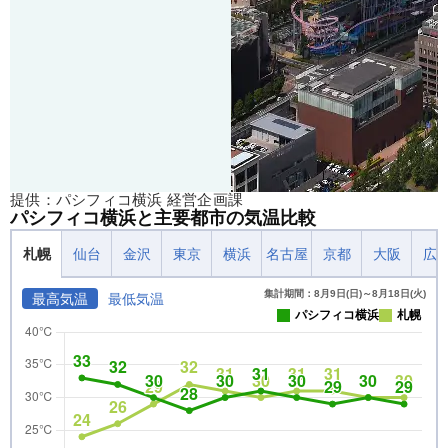
提供：パシフィコ横浜 経営企画課
パシフィコ横浜と主要都市の気温比較
札幌
仙台
金沢
東京
横浜
名古屋
京都
大阪
広
集計期間：8月9日(日)～8月18日(火)
最高気温
最低気温
パシフィコ横浜
札幌