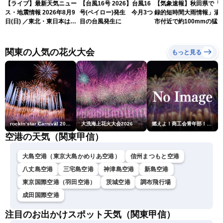
【ライブ】最新天気ニュー
【台風16号 2026】台風16
【気象速報】秋田県で「
ス・地震情報 2026年8月9
号(ペイロー)発生 今月3つ
録的短時間大雨情報」湯
日(日) ／東北・東日本は急
目の台風発生に
市付近で約100mmの猛
な雷雨に注意〈ウェザーニ
な雨
ュースLiVEイブニング・戸
北美月／芳野達郎〉
関東の人気の花火大会
もっと見る
rockin’star Carnival 2026
大洗海上花火大会2026
燃えよ！商工会青年部！！第23回こうのす花火大会
空港の天気（関東甲信）
大島空港（東京大島かめりあ空港）
信州まつもと空港
八丈島空港
三宅島空港
神津島空港
新島空港
東京国際空港（羽田空港）
茨城空港
調布飛行場
成田国際空港
注目のお出かけスポット天気（関東甲信）