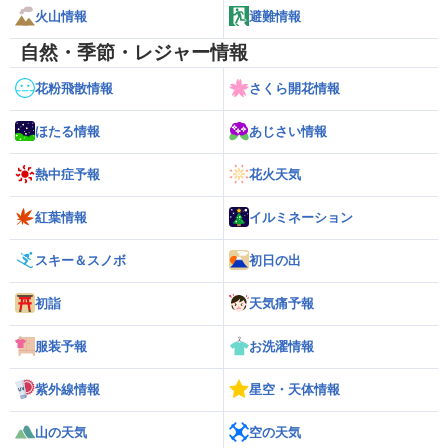
火山情報
避難情報
自然・季節・レジャー情報
花粉飛散情報
さくら開花情報
ほたる情報
あじさい情報
熱中症予報
花火天気
紅葉情報
イルミネーション
スキー＆スノボ
初日の出
初詣
天気痛予報
服装予報
お洗濯情報
紫外線情報
星空・天体情報
山の天気
空の天気