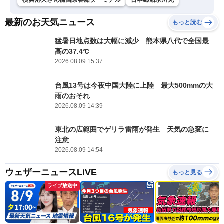
横浜港大さん橋国際客船ターミナル
日本郵船氷川丸
最新のお天気ニュース
もっと読む
猛暑日地点数は大幅に減少 熊本県八代で全国最
高の37.4℃
2026.08.09 15:37
台風13号は今夜中国大陸に上陸 最大500mmの大
雨のおそれ
2026.08.09 14:39
東北の広範囲でゲリラ雷雨が発生 天気の急変に
注意
2026.08.09 14:54
ウェザーニュースLiVE
もっと見る
ライブ放送中