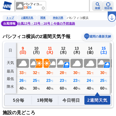
パシフィコ横浜
33
/
26
検索
現在地
雨雲レーダー
台風情報
地震情報
警報・注意報
2週間天気
ラ
パシフィコ横浜
トップ
2週間天気
関東
神奈川県
台風情報
台風13号・15号・16号｜今後の予想進路
パシフィコ横浜の2週間天気予報
週間の最新見解
8
9
10
11
12
13
14
15
日
(土)
(日)
(月)
(火)
(水)
(木)
(金)
(土)
(
天気
最高
34
33
32
30
28
30
31
30
2
℃
℃
℃
℃
℃
℃
℃
℃
最低
27
26
25
23
23
23
24
25
2
℃
℃
℃
℃
℃
℃
℃
℃
降水
0
40
30
40
60
40
40
60
6
ミリ
%
%
%
%
%
%
%
5分毎
1時間毎
今日明日
2週間天気
施設の見どころ