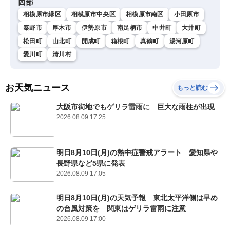
西部
相模原市緑区
相模原市中央区
相模原市南区
小田原市
秦野市
厚木市
伊勢原市
南足柄市
中井町
大井町
松田町
山北町
開成町
箱根町
真鶴町
湯河原町
愛川町
清川村
お天気ニュース
もっと読む
大阪市街地でもゲリラ雷雨に 巨大な雨柱が出現
2026.08.09 17:25
明日8月10日(月)の熱中症警戒アラート 愛知県や
長野県など5県に発表
2026.08.09 17:05
明日8月10日(月)の天気予報 東北太平洋側は早め
の台風対策を 関東はゲリラ雷雨に注意
2026.08.09 17:00