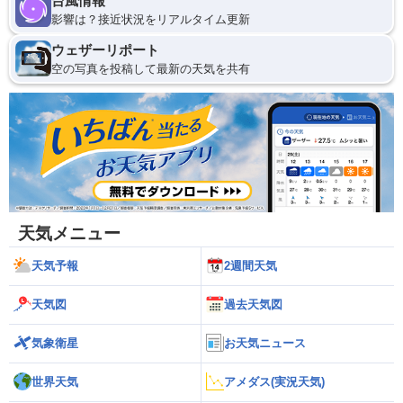
台風情報
影響は？接近状況をリアルタイム更新
ウェザーリポート
空の写真を投稿して最新の天気を共有
天気メニュー
天気予報
2週間天気
天気図
過去天気図
気象衛星
お天気ニュース
世界天気
アメダス(実況天気)