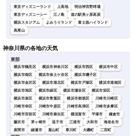
東京ディズニーランド
上高地
明治神宮野球場
東京ディズニーシー
江ノ島
道の駅美ヶ原高原
横浜スタジアム
よみうりランド
富士急ハイランド
高尾山
神奈川県の各地の天気
東部
横浜市鶴見区
横浜市神奈川区
横浜市西区
横浜市中区
横浜市南区
横浜市保土ケ谷区
横浜市磯子区
横浜市金沢区
横浜市港北区
横浜市戸塚区
横浜市港南区
横浜市旭区
横浜市緑区
横浜市瀬谷区
横浜市栄区
横浜市泉区
横浜市青葉区
横浜市都筑区
川崎市川崎区
川崎市幸区
川崎市中原区
川崎市高津区
川崎市多摩区
川崎市宮前区
川崎市麻生区
横須賀市
平塚市
鎌倉市
藤沢市
茅ヶ崎市
逗子市
三浦市
大和市
海老名市
座間市
綾瀬市
葉山町
寒川町
大磯町
二宮町