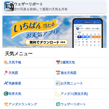
ウェザーリポート
空の写真を投稿して最新の天気を共有
天気メニュー
天気予報
2週間天気
天気図
過去天気図
気象衛星
お天気ニュース
世界天気
アメダス(実況天気)
アメダスランキング
ウェザーリポート