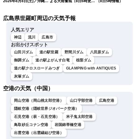
2026年8月8日(土)／沖縄・
よる大雨警戒（8日6時更
（8日5時情報）
奄美は大荒れの天気が続く
新）
／令和8年熊本地震情報 ／
広島県世羅町周辺の天気予報
〈ウェザーニュースLiVEモ
ーニング・松本真央／山口
剛央〉
人気エリア
神辺
流川
広島市
お出かけスポット
山田川ダム
道の駅世羅
野間川ダム
八田原ダム
御調ダム
道の駅よがんす白竜
椋梨ダム
道の駅クロスロードみつぎ
GLAMPING with ANTIQUES
灰塚ダム
空港の天気（中国）
岡山空港（岡山桃太郎空港）
山口宇部空港
広島空港
隠岐空港（隠岐世界ジオパーク空港）
石見空港（萩・石見空港）
米子鬼太郎空港
鳥取砂丘コナン空港
岩国錦帯橋空港
出雲空港（出雲縁結び空港）