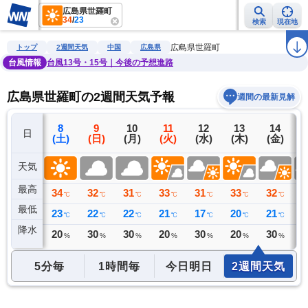
広島県世羅町
34
/
23
検索
現在地
雨雲レーダー
台風情報
地震情報
警報・注意報
2週間天気
ラ
広島県世羅町
トップ
2週間天気
中国
広島県
台風情報
台風13号・15号｜今後の予想進路
広島県世羅町の2週間天気予報
週間の最新見解
7
8
9
10
11
12
13
14
日
(金)
(土)
(日)
(月)
(火)
(水)
(木)
(金)
(
天気
最高
34
34
32
31
33
31
33
32
3
℃
℃
℃
℃
℃
℃
℃
℃
最低
25
23
22
22
21
17
20
21
2
℃
℃
℃
℃
℃
℃
℃
℃
降水
0
20
30
30
20
30
20
30
3
ミリ
%
%
%
%
%
%
%
5分毎
1時間毎
今日明日
2週間天気