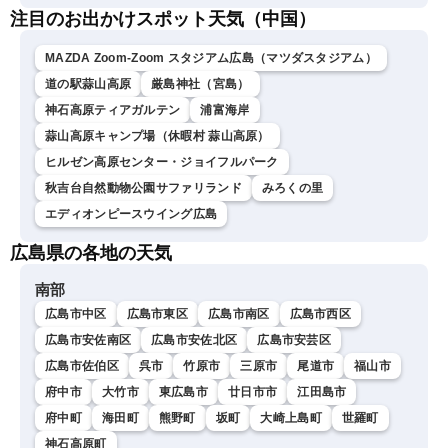
注目のお出かけスポット天気（中国）
MAZDA Zoom-Zoom スタジアム広島（マツダスタジアム）
道の駅蒜山高原
厳島神社（宮島）
神石高原ティアガルテン
浦富海岸
蒜山高原キャンプ場（休暇村 蒜山高原）
ヒルゼン高原センター・ジョイフルパーク
秋吉台自然動物公園サファリランド
みろくの里
エディオンピースウイング広島
広島県の各地の天気
南部
広島市中区
広島市東区
広島市南区
広島市西区
広島市安佐南区
広島市安佐北区
広島市安芸区
広島市佐伯区
呉市
竹原市
三原市
尾道市
福山市
府中市
大竹市
東広島市
廿日市市
江田島市
府中町
海田町
熊野町
坂町
大崎上島町
世羅町
神石高原町