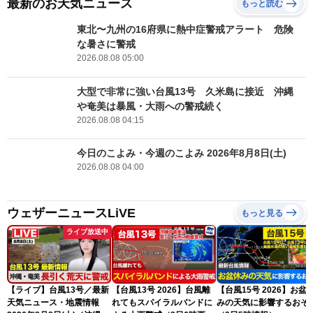
最新のお天気ニュース
もっと読む
東北〜九州の16府県に熱中症警戒アラート 危険
な暑さに警戒
2026.08.08 05:00
大型で非常に強い台風13号 久米島に接近 沖縄
や奄美は暴風・大雨への警戒続く
2026.08.08 04:15
今日のこよみ・今週のこよみ 2026年8月8日(土)
2026.08.08 04:00
ウェザーニュースLiVE
もっと見る
ライブ放送中
【ライブ】台風13号／最新
【台風13号 2026】台風離
【台風15号 2026】お盆
天気ニュース・地震情報
れてもスパイラルバンドに
みの天気に影響するおそ