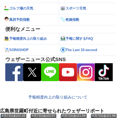
ゴルフ場の天気
スポーツ天気
風邪予防指数
乾燥指数
便利なメニュー
予報精度向上の取り組み
予報に関するFAQ
SORASHOP
The Last 10-second
ウェザーニュース公式SNS
予報精度向上の取り組みについて
広島県世羅町付近に寄せられたウェザーリポート
8月7日(金)22:10
8月7日(金)22:07
8月7日(金)21:54
8月7日(金)21:48