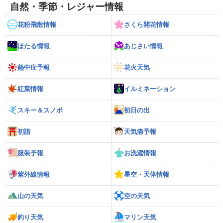
自然・季節・レジャー情報
花粉飛散情報
さくら開花情報
ほたる情報
あじさい情報
熱中症予報
花火天気
紅葉情報
イルミネーション
スキー＆スノボ
初日の出
初詣
天気痛予報
服装予報
お洗濯情報
紫外線情報
星空・天体情報
山の天気
空の天気
釣り天気
マリン天気