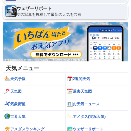
ウェザーリポート
空の写真を投稿して最新の天気を共有
天気メニュー
天気予報
2週間天気
天気図
過去天気図
気象衛星
お天気ニュース
世界天気
アメダス(実況天気)
アメダスランキング
ウェザーリポート