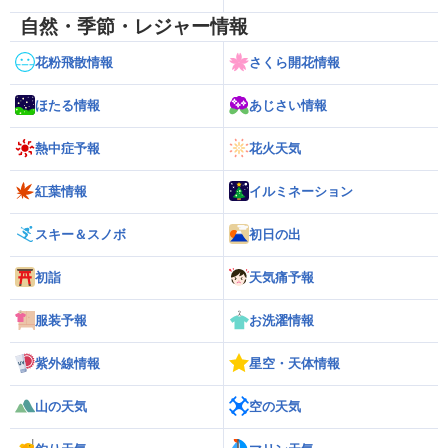
自然・季節・レジャー情報
花粉飛散情報
さくら開花情報
ほたる情報
あじさい情報
熱中症予報
花火天気
紅葉情報
イルミネーション
スキー＆スノボ
初日の出
初詣
天気痛予報
服装予報
お洗濯情報
紫外線情報
星空・天体情報
山の天気
空の天気