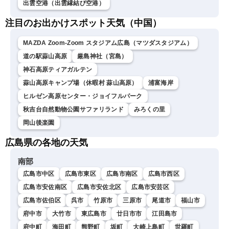
出雲空港（出雲縁結び空港）
注目のお出かけスポット天気（中国）
MAZDA Zoom-Zoom スタジアム広島（マツダスタジアム）
道の駅蒜山高原
厳島神社（宮島）
神石高原ティアガルテン
蒜山高原キャンプ場（休暇村 蒜山高原）
浦富海岸
ヒルゼン高原センター・ジョイフルパーク
秋吉台自然動物公園サファリランド
みろくの里
岡山後楽園
広島県の各地の天気
南部
広島市中区
広島市東区
広島市南区
広島市西区
広島市安佐南区
広島市安佐北区
広島市安芸区
広島市佐伯区
呉市
竹原市
三原市
尾道市
福山市
府中市
大竹市
東広島市
廿日市市
江田島市
府中町
海田町
熊野町
坂町
大崎上島町
世羅町