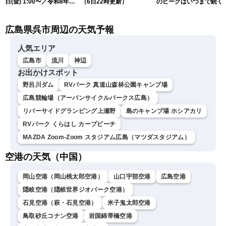
日(金) 1:00〜／令和8年熊
（6日22時更新）
のピークはいつまで続く
本地震情報 台風13号が沖
（6日18時更新）
縄に接近〈ウェザーニュー
広島県呉市周辺の天気予報
スLiVE〉
人気エリア
広島市
流川
神辺
お出かけスポット
野呂川ダム
RVパーク 真道山森林公園キャンプ場
広島競輪場（アーバンサイクルパークス広島）
リバーサイドグランピング上瀬野
島のキャンプ場 ホシアカリ
RVパーク くらはし カープビーチ
MAZDA Zoom-Zoom スタジアム広島（マツダスタジアム）
空港の天気（中国）
岡山空港（岡山桃太郎空港）
山口宇部空港
広島空港
隠岐空港（隠岐世界ジオパーク空港）
石見空港（萩・石見空港）
米子鬼太郎空港
鳥取砂丘コナン空港
岩国錦帯橋空港