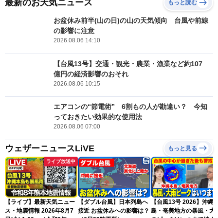
最新のお天気ニュース
もっと読む
お盆休み前半(山の日)の山の天気傾向 台風や前線
の影響に注意
2026.08.06 14:10
【台風13号】交通・観光・農業・漁業など約107
億円の経済影響のおそれ
2026.08.06 10:15
エアコンの“節電術” 6割もの人が勘違い？ 今知
っておきたい効果的な使用法
2026.08.06 07:00
ウェザーニュースLiVE
もっと見る
ライブ放送中
【ライブ】最新天気ニュー
【ダブル台風】日本列島へ
【台風13号 2026】沖縄
ス・地震情報 2026年8月7
接近 お盆休みへの影響は？
島・奄美地方の暴風・大