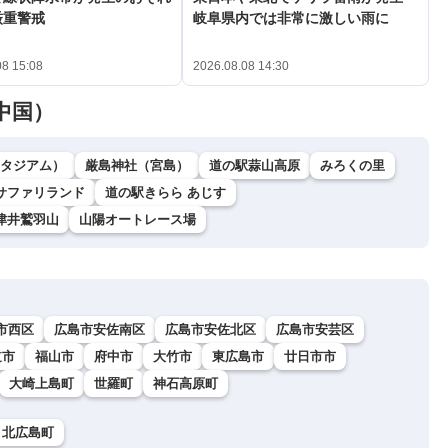
厳重警戒
岐阜県内では非常に激しい雨に
08 15:08
2026.08.08 14:30
中国）
ダスタジアム）
厳島神社（宮島）
道の駅蒜山高原
みろくの里
サファリランド
道の駅きらら あじす
津井鷲羽山
山陽オートレース場
市西区
広島市安佐南区
広島市安佐北区
広島市安芸区
道市
福山市
府中市
大竹市
東広島市
廿日市市
大崎上島町
世羅町
神石高原町
北広島町