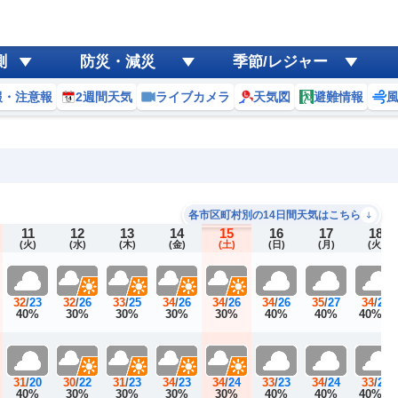
測
防災・減災
季節/レジャー
報・注意報
2週間天気
ライブカメラ
天気図
避難情報
各市区町村別の14日間天気はこちら
11
12
13
14
15
16
17
18
(火)
(水)
(木)
(金)
(土)
(日)
(月)
(火)
32
/
23
32
/
26
33
/
25
34
/
26
34
/
26
34
/
26
35
/
27
34
/
27
E
40%
30%
30%
30%
30%
40%
40%
40%
31
/
20
30
/
22
31
/
23
34
/
23
34
/
24
33
/
23
34
/
24
33
/
25
E
40%
30%
30%
30%
30%
40%
40%
40%