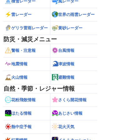
積雪レーダー
風レーダー
雷レーダー
世界の雨雲レーダー
ゲリラ雷雨レーダー
黄砂レーダー
防災・減災メニュー
警報・注意報
台風情報
地震情報
津波情報
火山情報
避難情報
自然・季節・レジャー情報
花粉飛散情報
さくら開花情報
ほたる情報
あじさい情報
熱中症予報
花火天気