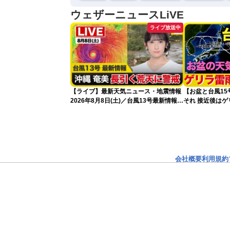
ウェザーニュースLiVE
ライブ放送中
【ライブ】最新天気ニュース・地震情報
【お盆と台風1
2026年8月8日(土)／台風13号最新情報
それ 接近後は
令和8年熊本地震情報〈ウェザーニュー
スLiVEアフタヌーン・山岸愛梨／芳野達
郎〉
会社概要
利用規約