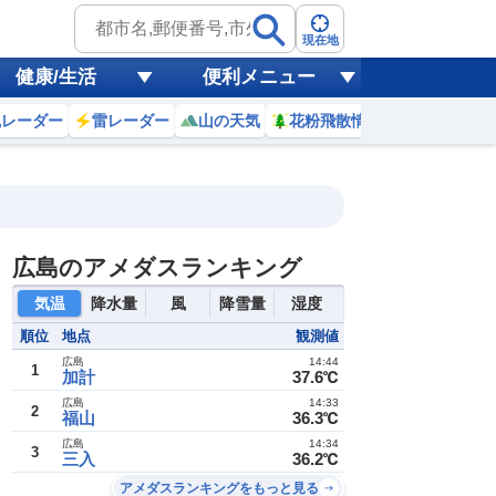
現在地
健康/生活
便利メニュー
風レーダー
雷レーダー
山の天気
花粉飛散情報
世界天気
広島のアメダスランキング
19
20
21
気温
降水量
風
降雪量
湿度
(水)
(木)
(金)
順位
地点
観測値
広島
14:44
1
予報の
加計
37.6℃
34
/
28
35
/
28
36
/
27
信頼度
E
D
E
50%
20%
30%
高
広島
14:33
2
A
福山
36.3℃
B
広島
14:34
C
3
三入
36.2℃
D
33
/
25
35
/
25
35
/
25
E
アメダスランキングをもっと見る
E
E
D
40%
30%
30%