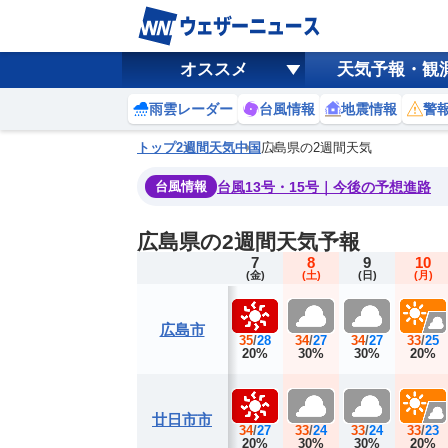
オススメ
天気予報・観
雨雲レーダー
台風情報
地震情報
警
トップ
2週間天気
中国
広島県の2週間天気
台風13号・15号｜今後の予想進路
台風情報
広島県の2週間天気予報
7
8
9
10
(金)
(土)
(日)
(月)
広島市
35
/
28
34
/
27
34
/
27
33
/
25
20%
30%
30%
20%
廿日市市
34
/
27
33
/
24
33
/
24
33
/
23
20%
30%
30%
20%