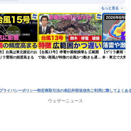
もっと見る
5号】台風は東北接近のお
【台風13号】停電や屋根損壊も 広範囲
【ゲリラ豪雨・落
ゲリラ雷雨の頻度高まる
で強い雨風が特徴の台風かつ動きも遅く
本・東北で大気の
影響が長引くおそれ
2026.08.08
プライバシーポリシー
特定商取引法の表記
外部送信先
ご利用に際して
よくあ
ウェザーニュース