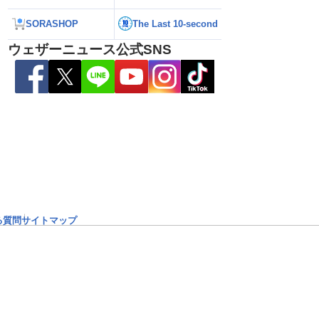
SORASHOP
The Last 10-second
ウェザーニュース公式SNS
雷警戒】午後は東日
【台風13号 2026】台風離れてもスパイ
【台風15号 202
状態が非常に不安定に
ラルバンドによる大雨警戒（8日6時情
響するおそれ（8日
報）
る質問
サイトマップ