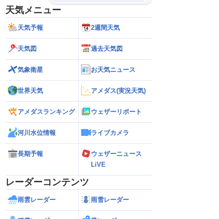
低
天気メニュー
？
天気予報
2週間天気
32
/
26
33
/
26
33
/
26
D
C
C
30%
10%
20%
天気図
過去天気図
19
20
21
気象衛星
お天気ニュース
(水)
(木)
(金)
世界天気
アメダス(実況天気)
予報の
32
/
25
33
/
25
32
/
25
信頼度
E
D
C
40%
30%
20%
高
アメダスランキング
ウェザーリポート
A
B
河川水位情報
ライブカメラ
C
D
33
/
26
34
/
26
33
/
26
E
E
D
C
40%
30%
20%
長期予報
ウェザーニュース
低
？
LiVE
レーダーコンテンツ
32
/
23
34
/
22
33
/
21
E
E
E
50%
30%
30%
雨雲レーダー
雨雪レーダー