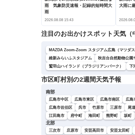
雨 気象防災速報・記録的短時間大
大雨に
雨
2026.08.08 15:43
2026.08.
注目のお出かけスポット天気（
MAZDA Zoom-Zoom スタジアム広島（マツ
維新みらいふスタジアム
秋吉台自然動物公園
鷲羽山ハイランド（ブラジリアンパーク）
下
市区町村別の2週間天気予報
南部
広島市中区
広島市東区
広島市南区
広島
広島市佐伯区
呉市
竹原市
三原市
尾
江田島市
府中町
海田町
熊野町
坂町
北部
三次市
庄原市
安芸高田市
安芸太田町