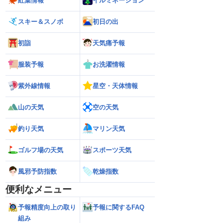
紅葉情報
イルミネーション
スキー＆スノボ
初日の出
初詣
天気痛予報
服装予報
お洗濯情報
紫外線情報
星空・天体情報
山の天気
空の天気
釣り天気
マリン天気
ゴルフ場の天気
スポーツ天気
風邪予防指数
乾燥指数
便利なメニュー
予報精度向上の取り
予報に関するFAQ
組み