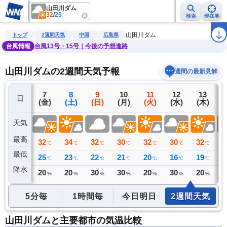
山田川ダム
32
/
25
検索
現在地
雨雲レーダー
台風情報
地震情報
警報・注意報
2週間天気
ラ
山田川ダム
トップ
2週間天気
中国
広島県
台風情報
台風13号・15号｜今後の予想進路
山田川ダムの2週間天気予報
週間の最新見解
6
7
8
9
10
11
12
13
日
(木)
(金)
(土)
(日)
(月)
(火)
(水)
(木)
(
天気
最高
34
32
34
32
30
32
30
32
3
℃
℃
℃
℃
℃
℃
℃
℃
最低
22
25
23
22
21
20
16
19
2
℃
℃
℃
℃
℃
℃
℃
℃
降水
0
20
20
30
30
20
30
20
3
ミリ
%
%
%
%
%
%
%
5分毎
1時間毎
今日明日
2週間天気
山田川ダムと主要都市の気温比較