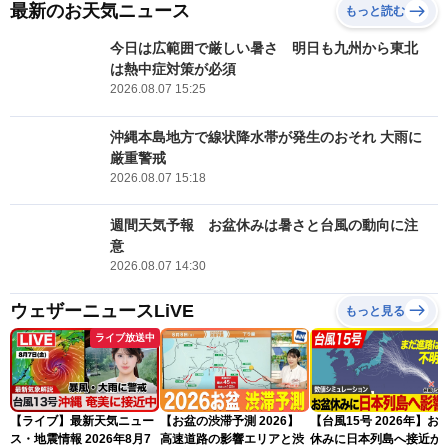
最新のお天気ニュース
もっと読む
今日は広範囲で厳しい暑さ 明日も九州から東北
は熱中症対策が必須
2026.08.07 15:25
沖縄本島地方で線状降水帯が発生のおそれ 大雨に
厳重警戒
2026.08.07 15:18
週間天気予報 お盆休みは暑さと台風の動向に注
意
2026.08.07 14:30
ウェザーニュースLiVE
もっと見る
ライブ放送中
【ライブ】最新天気ニュー
【お盆の渋滞予測 2026】
【台風15号 2026年】お
ス・地震情報 2026年8月7
高速道路の影響エリアと渋
休みに日本列島へ接近か 