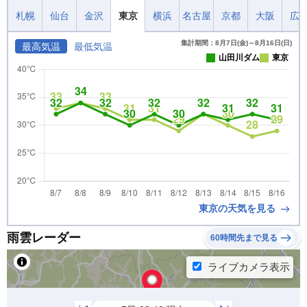
札幌
仙台
金沢
東京
横浜
名古屋
京都
大阪
広
集計期間：8月7日(金)～8月16日(日)
最高気温
最低気温
山田川ダム
東京
東京の天気を見る
雨雲レーダー
60時間先まで見る