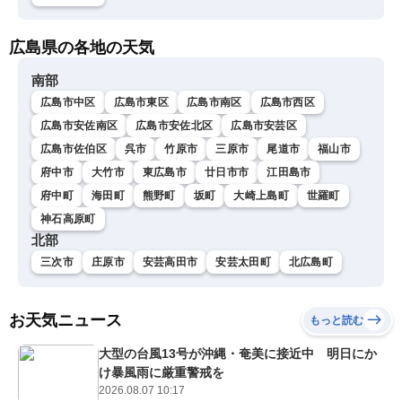
広島県の各地の天気
南部
広島市中区
広島市東区
広島市南区
広島市西区
広島市安佐南区
広島市安佐北区
広島市安芸区
広島市佐伯区
呉市
竹原市
三原市
尾道市
福山市
府中市
大竹市
東広島市
廿日市市
江田島市
府中町
海田町
熊野町
坂町
大崎上島町
世羅町
神石高原町
北部
三次市
庄原市
安芸高田市
安芸太田町
北広島町
お天気ニュース
もっと読む
大型の台風13号が沖縄・奄美に接近中 明日にか
け暴風雨に厳重警戒を
2026.08.07 10:17