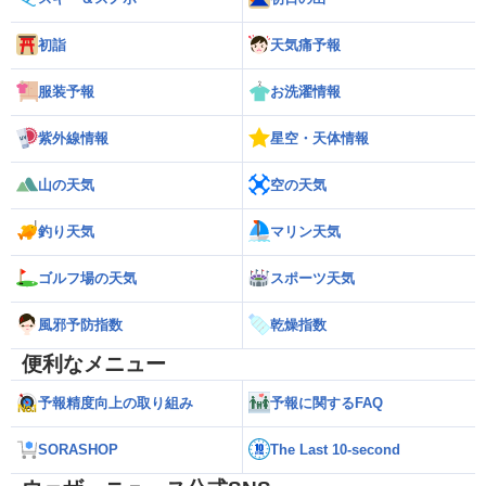
初詣
天気痛予報
服装予報
お洗濯情報
紫外線情報
星空・天体情報
山の天気
空の天気
釣り天気
マリン天気
ゴルフ場の天気
スポーツ天気
風邪予防指数
乾燥指数
便利なメニュー
予報精度向上の取り組み
予報に関するFAQ
SORASHOP
The Last 10-second