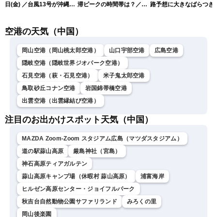
日(金) ／台風13号が沖縄・
滞ピークの時間帯は？／
路予想に大きなばらつき
奄美に最接近へ 令和8年
NEXCO中日本情報
（7日13時更新）
熊本地震情報〈ウェザーニ
空港の天気（中国）
ュースLiVEイブニング・小
川千奈／内藤邦裕〉
岡山空港（岡山桃太郎空港）
山口宇部空港
広島空港
隠岐空港（隠岐世界ジオパーク空港）
石見空港（萩・石見空港）
米子鬼太郎空港
鳥取砂丘コナン空港
岩国錦帯橋空港
出雲空港（出雲縁結び空港）
注目のお出かけスポット天気（中国）
MAZDA Zoom-Zoom スタジアム広島（マツダスタジアム）
道の駅蒜山高原
厳島神社（宮島）
神石高原ティアガルテン
蒜山高原キャンプ場（休暇村 蒜山高原）
浦富海岸
ヒルゼン高原センター・ジョイフルパーク
秋吉台自然動物公園サファリランド
みろくの里
岡山後楽園