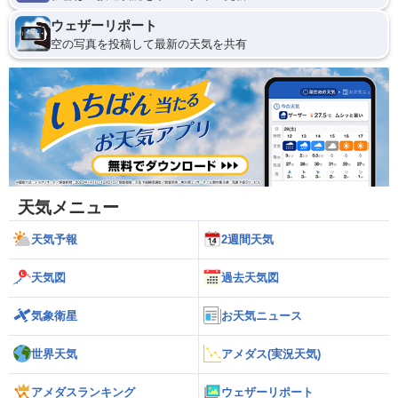
ウェザーリポート
空の写真を投稿して最新の天気を共有
天気メニュー
天気予報
2週間天気
天気図
過去天気図
気象衛星
お天気ニュース
世界天気
アメダス(実況天気)
アメダスランキング
ウェザーリポート