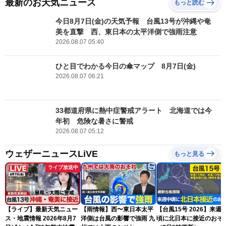
最新のお天気ニュース
もっと読む
今日8月7日(金)の天気予報 台風13号が沖縄や奄
美を直撃 西、東日本の太平洋側で強雨注意
2026.08.07 05:40
ひと目でわかる今日の傘マップ 8月7日(金)
2026.08.07 06:21
33都道府県に熱中症警戒アラート 北海道では今
年初 危険な暑さに警戒
2026.08.07 05:12
ウェザーニュースLiVE
もっと見る
ライブ放送中
【ライブ】最新天気ニュー
【雨情報】西〜東日本太平
【台風15号 2026】来週
ス・地震情報 2026年8月7
洋側は台風の影響で強雨 九
頃に北日本に接近のおそ