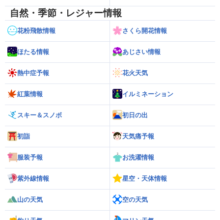
自然・季節・レジャー情報
花粉飛散情報
さくら開花情報
ほたる情報
あじさい情報
熱中症予報
花火天気
紅葉情報
イルミネーション
スキー＆スノボ
初日の出
初詣
天気痛予報
服装予報
お洗濯情報
紫外線情報
星空・天体情報
山の天気
空の天気