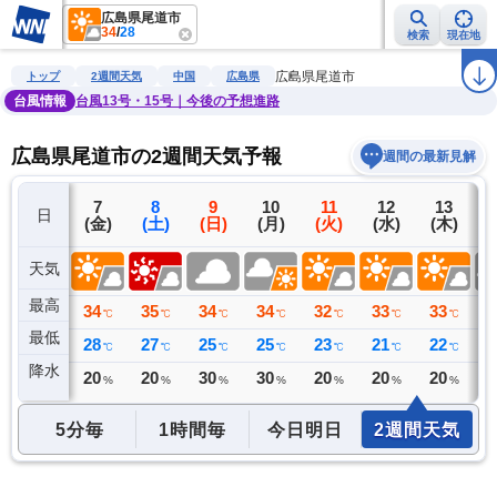
広島県尾道市
34
/
28
検索
現在地
雨雲レーダー
台風情報
地震情報
警報・注意報
2週間天気
ラ
広島県尾道市
トップ
2週間天気
中国
広島県
台風情報
台風13号・15号｜今後の予想進路
広島県尾道市の2週間天気予報
週間の最新見解
6
7
8
9
10
11
12
13
日
(木)
(金)
(土)
(日)
(月)
(火)
(水)
(木)
(
天気
最高
36
34
35
34
34
32
33
33
3
℃
℃
℃
℃
℃
℃
℃
℃
最低
28
28
27
25
25
23
21
22
2
℃
℃
℃
℃
℃
℃
℃
℃
降水
0
20
20
30
30
20
20
20
3
ミリ
%
%
%
%
%
%
%
5分毎
1時間毎
今日明日
2週間天気