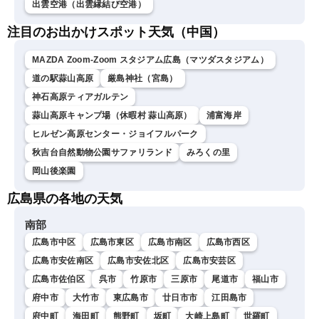
出雲空港（出雲縁結び空港）
注目のお出かけスポット天気（中国）
MAZDA Zoom-Zoom スタジアム広島（マツダスタジアム）
道の駅蒜山高原
厳島神社（宮島）
神石高原ティアガルテン
蒜山高原キャンプ場（休暇村 蒜山高原）
浦富海岸
ヒルゼン高原センター・ジョイフルパーク
秋吉台自然動物公園サファリランド
みろくの里
岡山後楽園
広島県の各地の天気
南部
広島市中区
広島市東区
広島市南区
広島市西区
広島市安佐南区
広島市安佐北区
広島市安芸区
広島市佐伯区
呉市
竹原市
三原市
尾道市
福山市
府中市
大竹市
東広島市
廿日市市
江田島市
府中町
海田町
熊野町
坂町
大崎上島町
世羅町