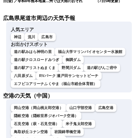
日(金) ／令和8年熊本地震情
州では大雨のおそれ
（7日5時更新）
報 〈ウェザーニュース
LiVEサンシャイン・松本真
広島県尾道市周辺の天気予報
央・江川清音／有賀哲夫〉
人気エリア
神辺
流川
広島市
お出かけスポット
道の駅みはら神明の里
福山大学マリンバイオセンター水族館
道の駅クロスロードみつぎ
御調ダム
道の駅アリストぬまくま
野間川ダム
道の駅びんご府中
八田原ダム
RVパーク 瀬戸田サンセットビーチ
エフピコアリーナふくやま（福山市総合体育館）
空港の天気（中国）
岡山空港（岡山桃太郎空港）
山口宇部空港
広島空港
隠岐空港（隠岐世界ジオパーク空港）
石見空港（萩・石見空港）
米子鬼太郎空港
鳥取砂丘コナン空港
岩国錦帯橋空港