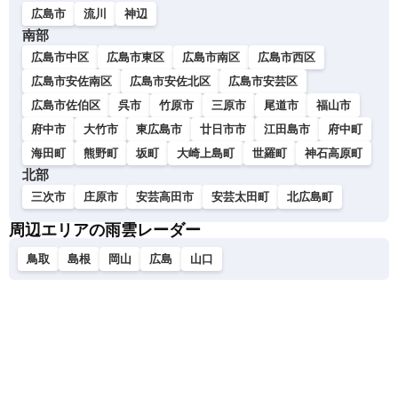
広島市
流川
神辺
南部
広島市中区
広島市東区
広島市南区
広島市西区
広島市安佐南区
広島市安佐北区
広島市安芸区
広島市佐伯区
呉市
竹原市
三原市
尾道市
福山市
府中市
大竹市
東広島市
廿日市市
江田島市
府中町
海田町
熊野町
坂町
大崎上島町
世羅町
神石高原町
北部
三次市
庄原市
安芸高田市
安芸太田町
北広島町
周辺エリアの雨雲レーダー
鳥取
島根
岡山
広島
山口