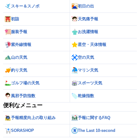
スキー＆スノボ
初日の出
初詣
天気痛予報
服装予報
お洗濯情報
紫外線情報
星空・天体情報
山の天気
空の天気
釣り天気
マリン天気
ゴルフ場の天気
スポーツ天気
風邪予防指数
乾燥指数
便利なメニュー
予報精度向上の取り組み
予報に関するFAQ
SORASHOP
The Last 10-second