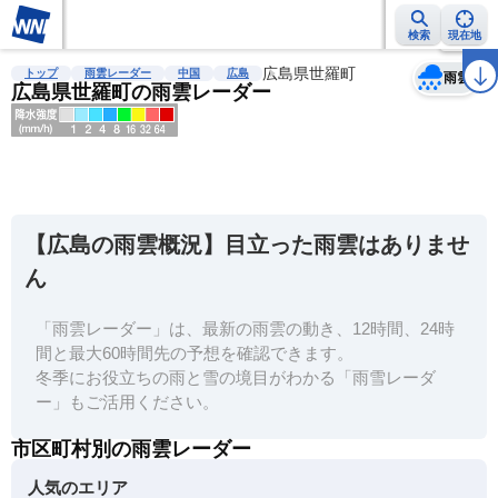
検索
現在地
天気
台風
雨雲レーダー
台風情報
地震情報
広島県世羅町
警報・注意報
2週間天気
ラ
トップ
雨雲レーダー
中国
広島
雨雲
広島県世羅町の雨雲レーダー
明
る
い
【広島の雨雲概況】目立った雨雲はありませ
暗
ん
い
「雨雲レーダー」は、最新の雨雲の動き、12時間、24時
薄
間と最大60時間先の予想を確認できます。
い
冬季にお役立ちの雨と雪の境目がわかる「雨雪レーダ
濃
ー」もご活用ください。
い
市区町村別の雨雲レーダー
人気のエリア