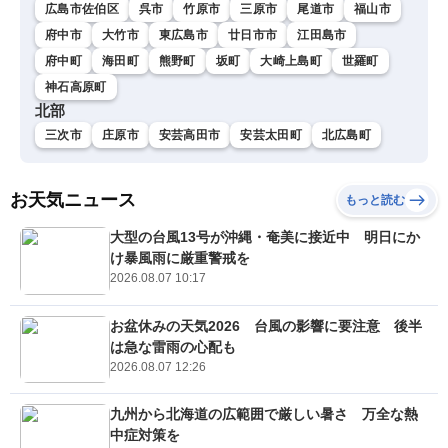
広島市佐伯区
呉市
竹原市
三原市
尾道市
福山市
府中市
大竹市
東広島市
廿日市市
江田島市
府中町
海田町
熊野町
坂町
大崎上島町
世羅町
神石高原町
北部
三次市
庄原市
安芸高田市
安芸太田町
北広島町
お天気ニュース
もっと読む
大型の台風13号が沖縄・奄美に接近中 明日にか
け暴風雨に厳重警戒を
2026.08.07 10:17
お盆休みの天気2026 台風の影響に要注意 後半
は急な雷雨の心配も
2026.08.07 12:26
九州から北海道の広範囲で厳しい暑さ 万全な熱
中症対策を