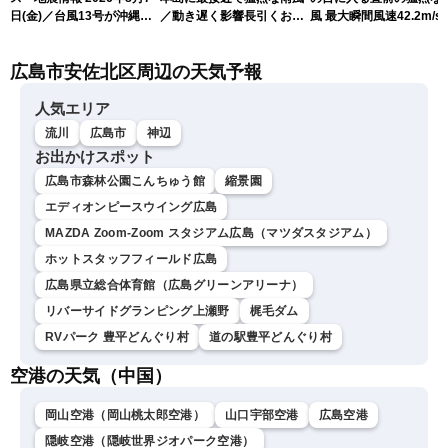
日(金)／台風13号が沖縄・
／動き遅く影響長引くおそ
風 最大瞬間風速42.2m/s
奄美に最接近へ 令和8年
れ（7日13時更新）
測 吹き返しも猛烈な暴
熊本地震情報〈ウェザーニ
になるおそれ（7日11時
広島市安佐北区周辺の天気予報
ュースLiVEアフタヌーン・
新）
小林李衣奈／内藤邦裕〉
人気エリア
流川
広島市
神辺
お出かけスポット
広島市森林公園こんちゅう館
縮景園
エディオンピースウイング広島
MAZDA Zoom-Zoom スタジアム広島（マツダスタジアム）
ホットスタッフフィールド広島
広島県立総合体育館（広島グリーンアリーナ）
リバーサイドグランピング上瀬野
梶毛ダム
RVパーク 豊平どんぐり村
道の駅豊平どんぐり村
空港の天気（中国）
岡山空港（岡山桃太郎空港）
山口宇部空港
広島空港
隠岐空港（隠岐世界ジオパーク空港）