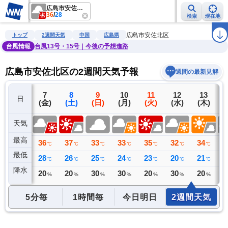
広島市安佐北区
36
/
28
検索
現在地
雨雲レーダー
台風情報
地震情報
警報・注意報
2週間天気
ラ
広島市安佐北区
トップ
2週間天気
中国
広島県
台風情報
台風13号・15号｜今後の予想進路
広島市安佐北区の2週間天気予報
週間の最新見解
6
7
8
9
10
11
12
13
日
(木)
(金)
(土)
(日)
(月)
(火)
(水)
(木)
(
天気
最高
38
36
37
33
33
35
32
34
3
℃
℃
℃
℃
℃
℃
℃
℃
最低
25
28
26
25
24
23
20
21
2
℃
℃
℃
℃
℃
℃
℃
℃
降水
0
20
20
30
30
20
30
20
3
ミリ
%
%
%
%
%
%
%
5分毎
1時間毎
今日明日
2週間天気