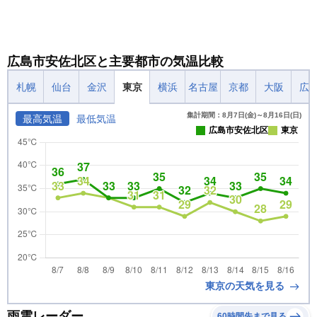
広島市安佐北区と主要都市の気温比較
札幌
仙台
金沢
東京
横浜
名古屋
京都
大阪
広
集計期間：8月7日(金)～8月16日(日)
最高気温
最低気温
広島市安佐北区
東京
東京の天気を見る
雨雲レーダー
60時間先まで見る