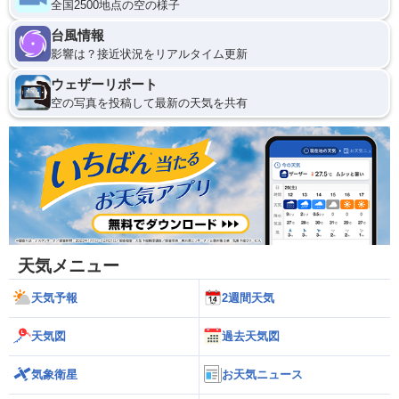
全国2500地点の空の様子
台風情報
影響は？接近状況をリアルタイム更新
ウェザーリポート
空の写真を投稿して最新の天気を共有
天気メニュー
天気予報
2週間天気
天気図
過去天気図
気象衛星
お天気ニュース