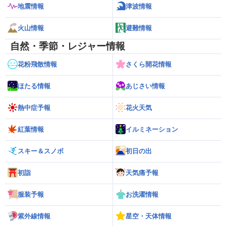
地震情報
津波情報
火山情報
避難情報
自然・季節・レジャー情報
花粉飛散情報
さくら開花情報
ほたる情報
あじさい情報
熱中症予報
花火天気
紅葉情報
イルミネーション
スキー＆スノボ
初日の出
初詣
天気痛予報
服装予報
お洗濯情報
紫外線情報
星空・天体情報