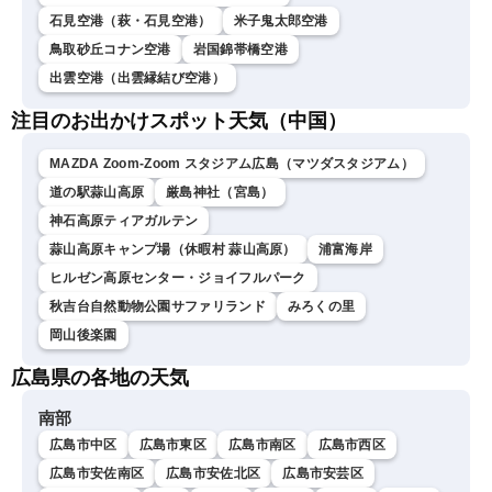
石見空港（萩・石見空港）
米子鬼太郎空港
鳥取砂丘コナン空港
岩国錦帯橋空港
出雲空港（出雲縁結び空港）
注目のお出かけスポット天気（中国）
MAZDA Zoom-Zoom スタジアム広島（マツダスタジアム）
道の駅蒜山高原
厳島神社（宮島）
神石高原ティアガルテン
蒜山高原キャンプ場（休暇村 蒜山高原）
浦富海岸
ヒルゼン高原センター・ジョイフルパーク
秋吉台自然動物公園サファリランド
みろくの里
岡山後楽園
広島県の各地の天気
南部
広島市中区
広島市東区
広島市南区
広島市西区
広島市安佐南区
広島市安佐北区
広島市安芸区