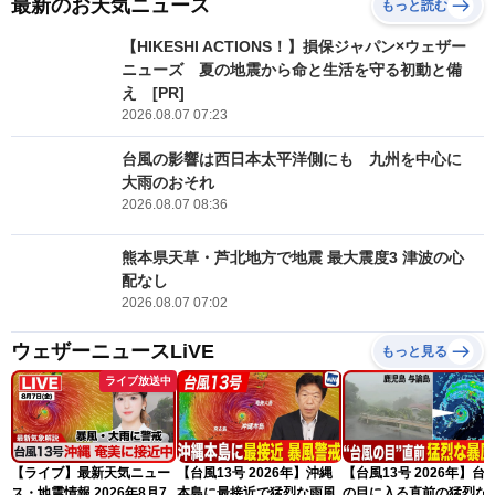
最新のお天気ニュース
もっと読む
【HIKESHI ACTIONS！】損保ジャパン×ウェザー
ニューズ 夏の地震から命と生活を守る初動と備
え [PR]
2026.08.07 07:23
台風の影響は西日本太平洋側にも 九州を中心に
大雨のおそれ
2026.08.07 08:36
熊本県天草・芦北地方で地震 最大震度3 津波の心
配なし
2026.08.07 07:02
ウェザーニュースLiVE
もっと見る
ライブ放送中
【ライブ】最新天気ニュー
【台風13号 2026年】沖縄
【台風13号 2026年】台
ス・地震情報 2026年8月7
本島に最接近で猛烈な雨風
の目に入る直前の猛烈な