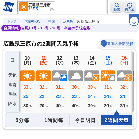
広島県三原市
33
/
25
検索
現在地
雨雲レーダー
台風情報
地震情報
警報・注意報
2週間天気
ラ
広島県三原市
トップ
2週間天気
中国
広島県
台風情報
台風13号・15号・16号｜今後の予想進路
広島県三原市の2週間天気予報
週間の最新見解
9
10
11
12
13
14
15
16
日
(日)
(月)
(火)
(水)
(木)
(金)
(土)
(日)
(
天気
最高
32
33
32
31
30
30
31
32
3
℃
℃
℃
℃
℃
℃
℃
℃
最低
26
25
22
23
23
24
24
24
2
℃
℃
℃
℃
℃
℃
℃
℃
降水
0
30
20
40
40
30
20
30
3
ミリ
%
%
%
%
%
%
%
5分毎
1時間毎
今日明日
2週間天気