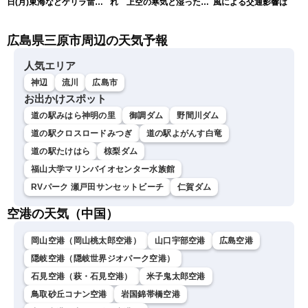
日(月)東海などゲリラ雷雨
れ 上空の寒気と湿った空
風による交通影響は
に注意 東北や関東は早めの
気でゲリラ雷雨に注意
台風対策を〈ウェザーニュ
広島県三原市周辺の天気予報
ースLiVEアフタヌーン・戸
北美月／宇野沢達也〉
人気エリア
神辺
流川
広島市
お出かけスポット
道の駅みはら神明の里
御調ダム
野間川ダム
道の駅クロスロードみつぎ
道の駅よがんす白竜
道の駅たけはら
椋梨ダム
福山大学マリンバイオセンター水族館
RVパーク 瀬戸田サンセットビーチ
仁賀ダム
空港の天気（中国）
岡山空港（岡山桃太郎空港）
山口宇部空港
広島空港
隠岐空港（隠岐世界ジオパーク空港）
石見空港（萩・石見空港）
米子鬼太郎空港
鳥取砂丘コナン空港
岩国錦帯橋空港