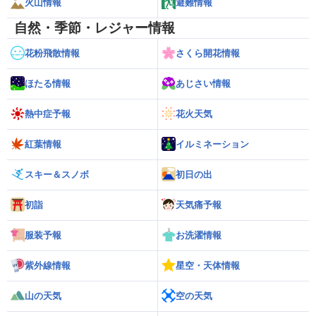
火山情報
避難情報
自然・季節・レジャー情報
花粉飛散情報
さくら開花情報
ほたる情報
あじさい情報
熱中症予報
花火天気
紅葉情報
イルミネーション
スキー＆スノボ
初日の出
初詣
天気痛予報
服装予報
お洗濯情報
紫外線情報
星空・天体情報
山の天気
空の天気