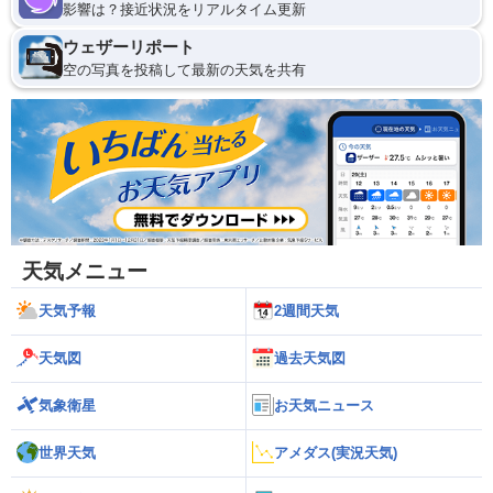
影響は？接近状況をリアルタイム更新
ウェザーリポート
空の写真を投稿して最新の天気を共有
天気メニュー
天気予報
2週間天気
天気図
過去天気図
気象衛星
お天気ニュース
世界天気
アメダス(実況天気)