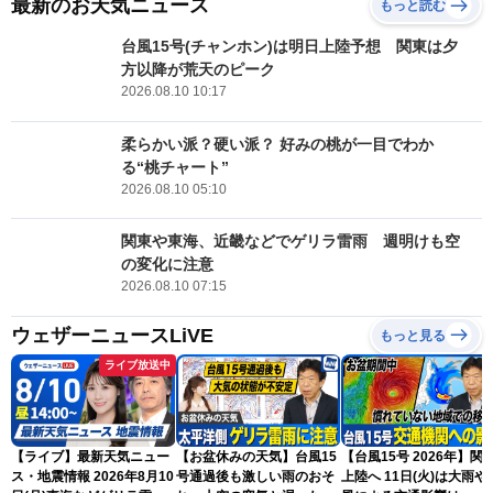
最新のお天気ニュース
もっと読む
台風15号(チャンホン)は明日上陸予想 関東は夕
方以降が荒天のピーク
2026.08.10 10:17
柔らかい派？硬い派？ 好みの桃が一目でわか
る“桃チャート”
2026.08.10 05:10
関東や東海、近畿などでゲリラ雷雨 週明けも空
の変化に注意
2026.08.10 07:15
ウェザーニュースLiVE
もっと見る
ライブ放送中
【ライブ】最新天気ニュー
【お盆休みの天気】台風15
【台風15号 2026年】関
ス・地震情報 2026年8月10
号通過後も激しい雨のおそ
上陸へ 11日(火)は大雨や