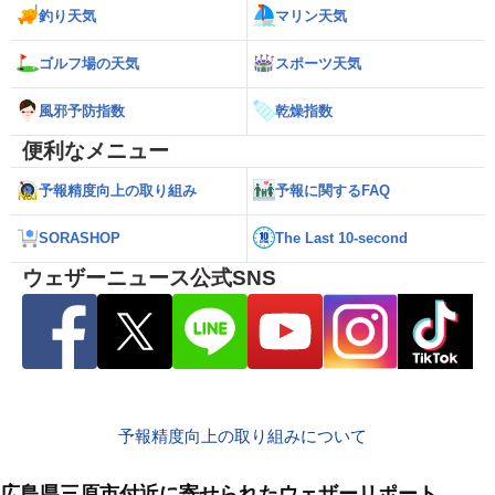
釣り天気
マリン天気
ゴルフ場の天気
スポーツ天気
風邪予防指数
乾燥指数
便利なメニュー
予報精度向上の取り組み
予報に関するFAQ
SORASHOP
The Last 10-second
ウェザーニュース公式SNS
予報精度向上の取り組みについて
広島県三原市付近に寄せられたウェザーリポート
8月10日
8月10日
8月10日
8月10日