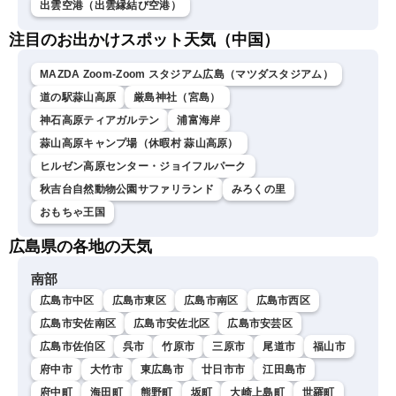
出雲空港（出雲縁結び空港）
注目のお出かけスポット天気（中国）
MAZDA Zoom-Zoom スタジアム広島（マツダスタジアム）
道の駅蒜山高原
厳島神社（宮島）
神石高原ティアガルテン
浦富海岸
蒜山高原キャンプ場（休暇村 蒜山高原）
ヒルゼン高原センター・ジョイフルパーク
秋吉台自然動物公園サファリランド
みろくの里
おもちゃ王国
広島県の各地の天気
南部
広島市中区
広島市東区
広島市南区
広島市西区
広島市安佐南区
広島市安佐北区
広島市安芸区
広島市佐伯区
呉市
竹原市
三原市
尾道市
福山市
府中市
大竹市
東広島市
廿日市市
江田島市
府中町
海田町
熊野町
坂町
大崎上島町
世羅町