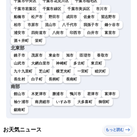
千葉市中央区
千葉市花見川区
千葉市稲毛区
千葉市若葉区
千葉市緑区
千葉市美浜区
市川市
船橋市
松戸市
野田市
成田市
佐倉市
習志野市
柏市
市原市
流山市
八千代市
我孫子市
鎌ケ谷市
浦安市
四街道市
八街市
印西市
白井市
富里市
酒々井町
栄町
北東部
銚子市
茂原市
東金市
旭市
匝瑳市
香取市
山武市
大網白里市
神崎町
多古町
東庄町
九十九里町
芝山町
横芝光町
一宮町
睦沢町
長生村
白子町
長柄町
長南町
南部
館山市
木更津市
勝浦市
鴨川市
君津市
富津市
袖ケ浦市
南房総市
いすみ市
大多喜町
御宿町
鋸南町
お天気ニュース
もっと読む