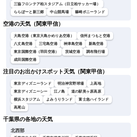
三協フロンテア柏スタジアム（日立柏サッカー場）
ららぽーと新三郷
中山競馬場
篠崎ポニーランド
空港の天気（関東甲信）
大島空港（東京大島かめりあ空港）
信州まつもと空港
八丈島空港
三宅島空港
神津島空港
新島空港
東京国際空港（羽田空港）
茨城空港
調布飛行場
成田国際空港
注目のお出かけスポット天気（関東甲信）
東京ディズニーランド
明治神宮野球場
上高地
東京ディズニーシー
江ノ島
道の駅美ヶ原高原
横浜スタジアム
よみうりランド
富士急ハイランド
高尾山
千葉県の各地の天気
北西部