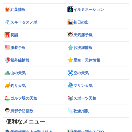
紅葉情報
イルミネーション
スキー＆スノボ
初日の出
初詣
天気痛予報
服装予報
お洗濯情報
紫外線情報
星空・天体情報
山の天気
空の天気
釣り天気
マリン天気
ゴルフ場の天気
スポーツ天気
風邪予防指数
乾燥指数
便利なメニュー