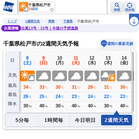
千葉県松戸市
34
/
26
検索
現在地
雨雲レーダー
台風情報
地震情報
警報・注意報
2週間天気
ラ
千葉県松戸市
トップ
2週間天気
関東
千葉県
台風情報
台風13号・15号｜今後の予想進路
千葉県松戸市の2週間天気予報
週間の最新見解
7
8
9
10
11
12
13
14
日
(金)
(土)
(日)
(月)
(火)
(水)
(木)
(金)
(
天気
最高
34
34
33
30
31
29
31
30
2
℃
℃
℃
℃
℃
℃
℃
℃
最低
26
26
25
24
23
24
22
23
2
℃
℃
℃
℃
℃
℃
℃
℃
降水
0
30
40
30
40
40
30
40
4
ミリ
%
%
%
%
%
%
%
5分毎
1時間毎
今日明日
2週間天気