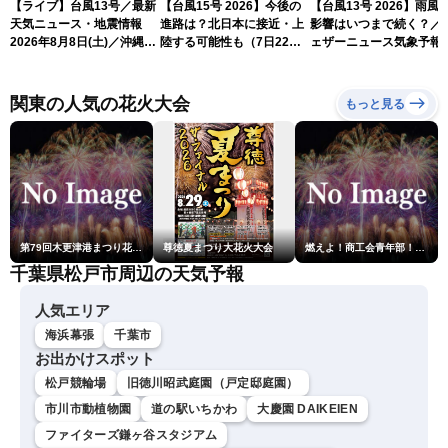
【ライブ】台風13号／最新
【台風15号 2026】今後の
【台風13号 2026】雨風
天気ニュース・地震情報
進路は？北日本に接近・上
影響はいつまで続く？／
2026年8月8日(土)／沖縄・
陸する可能性も（7日22時
ェザーニュース気象予報
奄美は大荒れの天気が続く
情報）
解説（7日22時情報）
／令和8年熊本地震情報 ／
〈ウェザーニュースLiVEモ
関東の人気の花火大会
もっと見る
ーニング・松本真央／山口
剛央〉
第79回木更津港まつり花火大会
尊徳夏まつり大花火大会
燃えよ！商工会青年部！！第23回こうのす花火大会
千葉県松戸市周辺の天気予報
人気エリア
海浜幕張
千葉市
お出かけスポット
松戸競輪場
旧徳川昭武庭園（戸定邸庭園）
市川市動植物園
道の駅いちかわ
大慶園 DAIKEIEN
ファイターズ鎌ヶ谷スタジアム