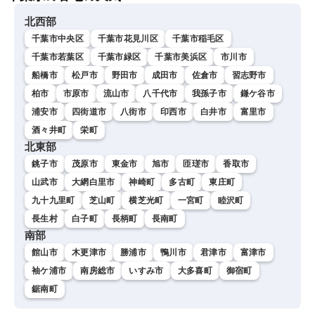
北西部
千葉市中央区
千葉市花見川区
千葉市稲毛区
千葉市若葉区
千葉市緑区
千葉市美浜区
市川市
船橋市
松戸市
野田市
成田市
佐倉市
習志野市
柏市
市原市
流山市
八千代市
我孫子市
鎌ケ谷市
浦安市
四街道市
八街市
印西市
白井市
富里市
酒々井町
栄町
北東部
銚子市
茂原市
東金市
旭市
匝瑳市
香取市
山武市
大網白里市
神崎町
多古町
東庄町
九十九里町
芝山町
横芝光町
一宮町
睦沢町
長生村
白子町
長柄町
長南町
南部
館山市
木更津市
勝浦市
鴨川市
君津市
富津市
袖ケ浦市
南房総市
いすみ市
大多喜町
御宿町
鋸南町