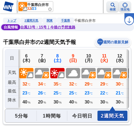
千葉県白井市
32
/
23
検索
現在地
雨雲レーダー
台風情報
地震情報
警報・注意報
2週間天気
ラ
千葉県白井市
トップ
2週間天気
関東
千葉県
台風情報
台風13号・15号｜今後の予想進路
千葉県白井市の2週間天気予報
週間の最新見解
5
6
7
8
9
10
11
12
日
(水)
(木)
(金)
(土)
(日)
(月)
(火)
(水)
(
天気
最高
31
32
34
35
32
29
29
30
3
℃
℃
℃
℃
℃
℃
℃
℃
最低
22
23
26
25
25
23
22
21
2
℃
℃
℃
℃
℃
℃
℃
℃
降水
0
40
20
30
40
30
30
30
3
ミリ
%
%
%
%
%
%
%
5分毎
1時間毎
今日明日
2週間天気