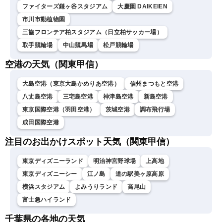
ファイターズ鎌ヶ谷スタジアム
大慶園 DAIKEIEN
市川市動植物園
三協フロンテア柏スタジアム（日立柏サッカー場）
取手競輪場
中山競馬場
松戸競輪場
空港の天気（関東甲信）
大島空港（東京大島かめりあ空港）
信州まつもと空港
八丈島空港
三宅島空港
神津島空港
新島空港
東京国際空港（羽田空港）
茨城空港
調布飛行場
成田国際空港
注目のお出かけスポット天気（関東甲信）
東京ディズニーランド
明治神宮野球場
上高地
東京ディズニーシー
江ノ島
道の駅美ヶ原高原
横浜スタジアム
よみうりランド
高尾山
富士急ハイランド
千葉県の各地の天気