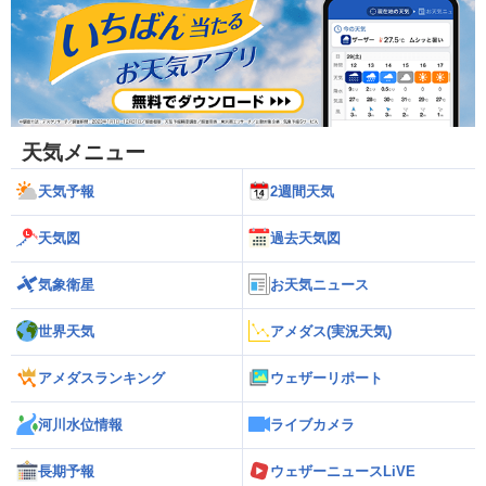
天気メニュー
天気予報
2週間天気
天気図
過去天気図
気象衛星
お天気ニュース
世界天気
アメダス(実況天気)
アメダスランキング
ウェザーリポート
河川水位情報
ライブカメラ
長期予報
ウェザーニュースLiVE