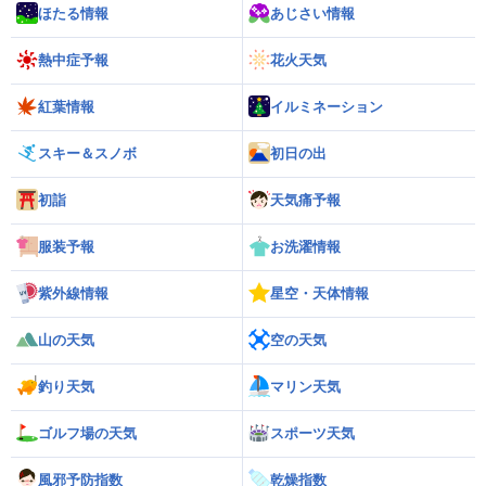
ほたる情報
あじさい情報
熱中症予報
花火天気
紅葉情報
イルミネーション
スキー＆スノボ
初日の出
初詣
天気痛予報
服装予報
お洗濯情報
紫外線情報
星空・天体情報
山の天気
空の天気
釣り天気
マリン天気
ゴルフ場の天気
スポーツ天気
風邪予防指数
乾燥指数