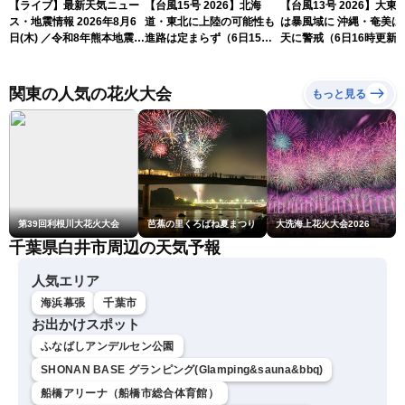
【ライブ】最新天気ニュー
【台風15号 2026】北海
【台風13号 2026】大東
ス・地震情報 2026年8月6
道・東北に上陸の可能性も
は暴風域に 沖縄・奄美は荒
日(木) ／令和8年熊本地震情
進路は定まらず（6日15時
天に警戒（6日16時更新
報 台風13号暴風雨が長時間
更新）
続くおそれ〈ウェザーニュ
ースLiVEイブニング・小林
関東の人気の花火大会
もっと見る
李衣奈／本田竜也〉
第39回利根川大花火大会
芭蕉の里くろばね夏まつり
大洗海上花火大会2026
千葉県白井市周辺の天気予報
人気エリア
海浜幕張
千葉市
お出かけスポット
ふなばしアンデルセン公園
SHONAN BASE グランピング(Glamping&sauna&bbq)
船橋アリーナ（船橋市総合体育館）