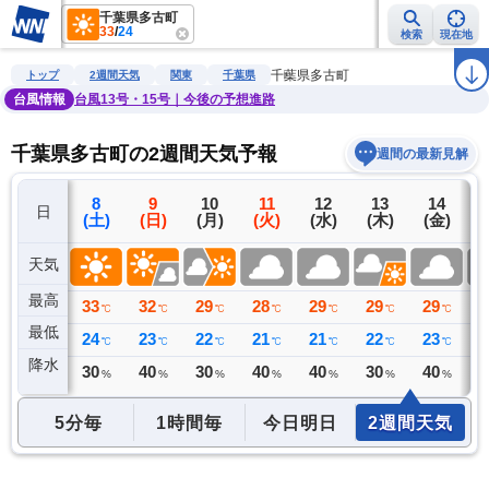
千葉県多古町
33
/
24
検索
現在地
雨雲レーダー
台風情報
地震情報
警報・注意報
2週間天気
ラ
千葉県多古町
トップ
2週間天気
関東
千葉県
台風情報
台風13号・15号｜今後の予想進路
千葉県多古町の2週間天気予報
週間の最新見解
7
8
9
10
11
12
13
14
日
(金)
(土)
(日)
(月)
(火)
(水)
(木)
(金)
(
天気
最高
31
33
32
29
28
29
29
29
2
℃
℃
℃
℃
℃
℃
℃
℃
最低
25
24
23
22
21
21
22
23
2
℃
℃
℃
℃
℃
℃
℃
℃
降水
0
30
40
30
40
40
30
40
4
ミリ
%
%
%
%
%
%
%
5分毎
1時間毎
今日明日
2週間天気