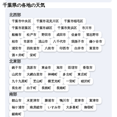
千葉県の各地の天気
北西部
千葉市中央区
千葉市花見川区
千葉市稲毛区
千葉市若葉区
千葉市緑区
千葉市美浜区
市川市
船橋市
松戸市
野田市
成田市
佐倉市
習志野市
柏市
市原市
流山市
八千代市
我孫子市
鎌ケ谷市
浦安市
四街道市
八街市
印西市
白井市
富里市
酒々井町
栄町
北東部
銚子市
茂原市
東金市
旭市
匝瑳市
香取市
山武市
大網白里市
神崎町
多古町
東庄町
九十九里町
芝山町
横芝光町
一宮町
睦沢町
長生村
白子町
長柄町
長南町
南部
館山市
木更津市
勝浦市
鴨川市
君津市
富津市
袖ケ浦市
南房総市
いすみ市
大多喜町
御宿町
鋸南町