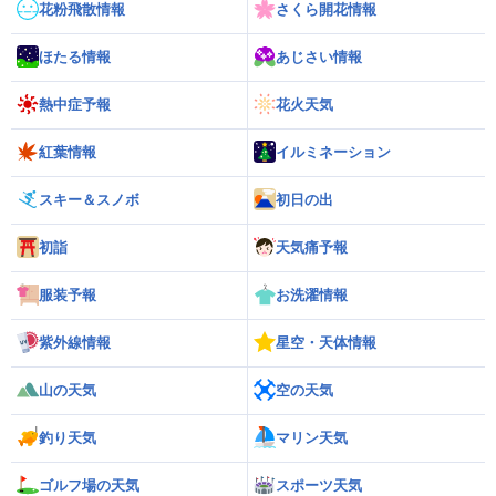
花粉飛散情報
さくら開花情報
ほたる情報
あじさい情報
熱中症予報
花火天気
紅葉情報
イルミネーション
スキー＆スノボ
初日の出
初詣
天気痛予報
服装予報
お洗濯情報
紫外線情報
星空・天体情報
山の天気
空の天気
釣り天気
マリン天気
ゴルフ場の天気
スポーツ天気