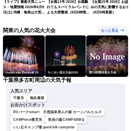
【ライブ】最新天気ニュー
【台風13号 2026】台風離
【台風15号 2026】お盆
ス・地震情報 2026年8月8
れてもスパイラルバンドに
みの天気に影響するおそ
日(土) 沖縄・奄美は大荒れ
よる大雨警戒（8日6時情
（8日5時更新）
の天気が続く／令和8年熊
報）
本地震情報〈ウェザーニュ
ースLiVEサンシャイン・魚
関東の人気の花火大会
もっと見る
住茉由／山口剛央〉
rockin’star Carnival 2026
ちくせい花火大会2026
第74回熊谷花火大会
千葉県多古町周辺の天気予報
人気エリア
千葉市
海浜幕張
お出かけスポット
RVパークsmart 天然温泉美人の湯 カーニバルヒルズ
CAMPiece横芝光
笑炎の森CAMP&BBQ
いい丘キャンプ場 good hill campsite