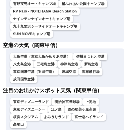
有野実苑オートキャンプ場
橘ふれあい公園キャンプ場
RV Park - NOTEHAMA Beach Station
ナインテンナインオートキャンプ場
九十九里浜シーサイドオートキャンプ場
SUN MOVEキャンプ場
空港の天気（関東甲信）
大島空港（東京大島かめりあ空港）
信州まつもと空港
八丈島空港
三宅島空港
神津島空港
新島空港
東京国際空港（羽田空港）
茨城空港
調布飛行場
成田国際空港
注目のお出かけスポット天気（関東甲信）
東京ディズニーランド
明治神宮野球場
上高地
東京ディズニーシー
江ノ島
道の駅美ヶ原高原
横浜スタジアム
よみうりランド
富士急ハイランド
高尾山