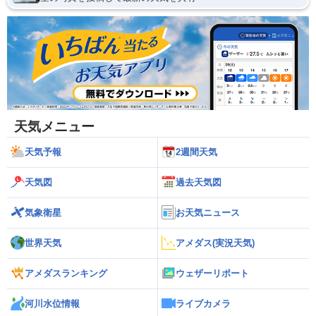
天気メニュー
天気予報
2週間天気
天気図
過去天気図
気象衛星
お天気ニュース
世界天気
アメダス(実況天気)
アメダスランキング
ウェザーリポート
河川水位情報
ライブカメラ