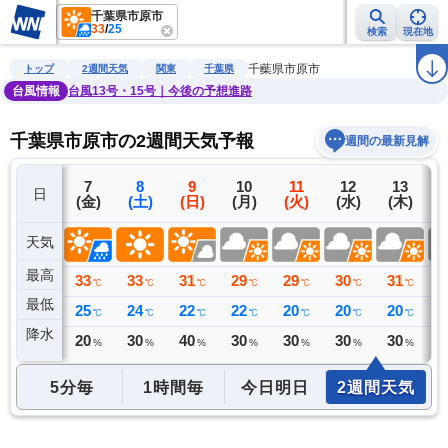
千葉県市原市
33
/
25
検索
現在地
雨雲レーダー
台風情報
地震情報
警報・注意報
2週間天気
ラ
千葉県市原市
トップ
2週間天気
関東
千葉県
台風情報
台風13号・15号｜今後の予想進路
千葉県市原市の2週間天気予報
週間の最新見解
6
7
8
9
10
11
12
13
日
(木)
(金)
(土)
(日)
(月)
(火)
(水)
(木)
(
天気
最高
32
33
33
31
29
29
30
31
3
℃
℃
℃
℃
℃
℃
℃
℃
最低
24
25
24
22
22
20
20
20
2
℃
℃
℃
℃
℃
℃
℃
℃
降水
8
20
30
40
30
30
30
30
4
ミリ
%
%
%
%
%
%
%
5分毎
1時間毎
今日明日
2週間天気