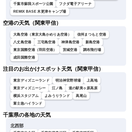
千葉市蘇我スポーツ公園
フクダ電子アリーナ
REMIX BASE 木更津キャンプ場
空港の天気（関東甲信）
大島空港（東京大島かめりあ空港）
信州まつもと空港
八丈島空港
三宅島空港
神津島空港
新島空港
東京国際空港（羽田空港）
茨城空港
調布飛行場
成田国際空港
注目のお出かけスポット天気（関東甲信）
東京ディズニーランド
明治神宮野球場
上高地
東京ディズニーシー
江ノ島
道の駅美ヶ原高原
横浜スタジアム
よみうりランド
高尾山
富士急ハイランド
千葉県の各地の天気
北西部