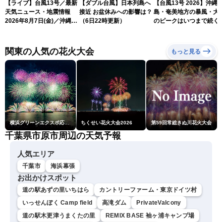
【ライブ】台風13号／最新
【ダブル台風】日本列島へ
【台風13号 2026】沖縄
天気ニュース・地震情報
接近 お盆休みへの影響は？
島・奄美地方の暴風・大
2026年8月7日(金)／沖縄・
（6日22時更新）
のピークはいつまで続く
奄美は台風による暴風雨に
（6日18時更新）
厳重警戒〈ウェザーニュー
スLiVEモーニング・松本真
関東の人気の花火大会
もっと見る
央／有賀哲夫〉
横浜グリーンエクスポ応援 みなとみらいフェスティバル「スカイシンフォニーinヨコハマ presented byコロワイド」
ちくせい花火大会2026
第59回常総きぬ川花火大会
千葉県市原市周辺の天気予報
人気エリア
千葉市
海浜幕張
お出かけスポット
道の駅あずの里いちはら
カントリーファーム・東京ドイツ村
いっせんぼく Camp field
高滝ダム
PrivateValcony
道の駅木更津うまくたの里
REMIX BASE 袖ヶ浦キャンプ場