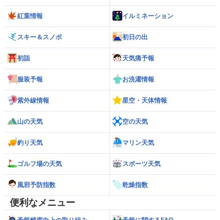
紅葉情報
イルミネーション
スキー＆スノボ
初日の出
初詣
天気痛予報
服装予報
お洗濯情報
紫外線情報
星空・天体情報
山の天気
空の天気
釣り天気
マリン天気
ゴルフ場の天気
スポーツ天気
風邪予防指数
乾燥指数
便利なメニュー