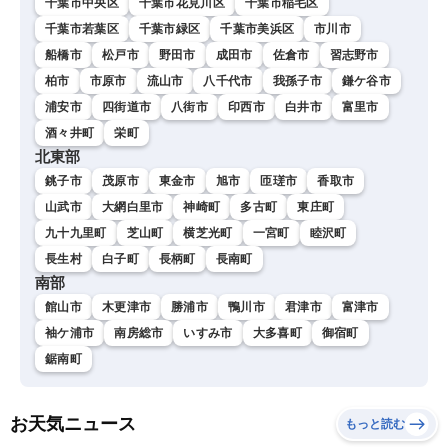
千葉市中央区
千葉市花見川区
千葉市稲毛区
千葉市若葉区
千葉市緑区
千葉市美浜区
市川市
船橋市
松戸市
野田市
成田市
佐倉市
習志野市
柏市
市原市
流山市
八千代市
我孫子市
鎌ケ谷市
浦安市
四街道市
八街市
印西市
白井市
富里市
酒々井町
栄町
北東部
銚子市
茂原市
東金市
旭市
匝瑳市
香取市
山武市
大網白里市
神崎町
多古町
東庄町
九十九里町
芝山町
横芝光町
一宮町
睦沢町
長生村
白子町
長柄町
長南町
南部
館山市
木更津市
勝浦市
鴨川市
君津市
富津市
袖ケ浦市
南房総市
いすみ市
大多喜町
御宿町
鋸南町
お天気ニュース
もっと読む