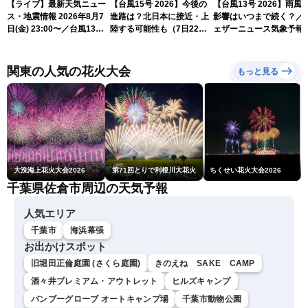
【ライブ】最新天気ニュー
【台風15号 2026】今後の
【台風13号 2026】雨風
ス・地震情報 2026年8月7
進路は？北日本に接近・上
影響はいつまで続く？／
日(金) 23:00〜／台風13号
陸する可能性も（7日22時
ェザーニュース気象予報
の影響長引く 〈ウェザーニ
情報）
解説（7日22時情報）
ュースLiVE・川畑玲〉
関東の人気の花火大会
もっと見る
大洗海上花火大会2026
第71回とりで利根川大花火
ちくせい花火大会2026
千葉県佐倉市周辺の天気予報
人気エリア
千葉市
海浜幕張
お出かけスポット
旧堀田正倫庭園 (さくら庭園)
きのえね SAKE CAMP
酒々井プレミアム・アウトレット
ヒルズキャンプ
バンブーグローブ オートキャンプ場
千葉市動物公園