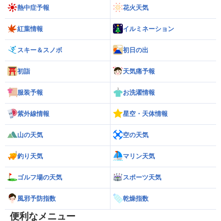
熱中症予報
花火天気
紅葉情報
イルミネーション
スキー＆スノボ
初日の出
初詣
天気痛予報
服装予報
お洗濯情報
紫外線情報
星空・天体情報
山の天気
空の天気
釣り天気
マリン天気
ゴルフ場の天気
スポーツ天気
風邪予防指数
乾燥指数
便利なメニュー