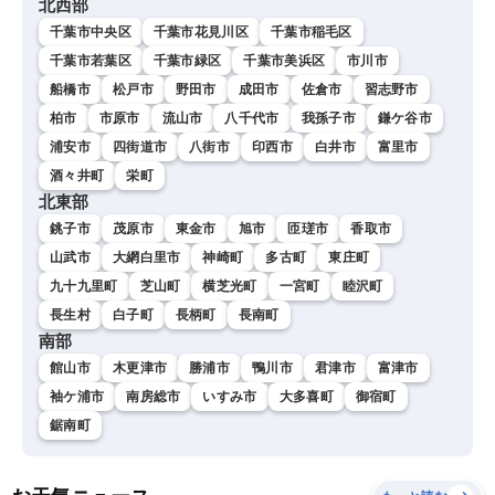
北西部
千葉市中央区
千葉市花見川区
千葉市稲毛区
千葉市若葉区
千葉市緑区
千葉市美浜区
市川市
船橋市
松戸市
野田市
成田市
佐倉市
習志野市
柏市
市原市
流山市
八千代市
我孫子市
鎌ケ谷市
浦安市
四街道市
八街市
印西市
白井市
富里市
酒々井町
栄町
北東部
銚子市
茂原市
東金市
旭市
匝瑳市
香取市
山武市
大網白里市
神崎町
多古町
東庄町
九十九里町
芝山町
横芝光町
一宮町
睦沢町
長生村
白子町
長柄町
長南町
南部
館山市
木更津市
勝浦市
鴨川市
君津市
富津市
袖ケ浦市
南房総市
いすみ市
大多喜町
御宿町
鋸南町