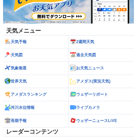
天気メニュー
天気予報
2週間天気
天気図
過去天気図
気象衛星
お天気ニュース
世界天気
アメダス(実況天気)
アメダスランキング
ウェザーリポート
河川水位情報
ライブカメラ
長期予報
ウェザーニュースLiVE
レーダーコンテンツ