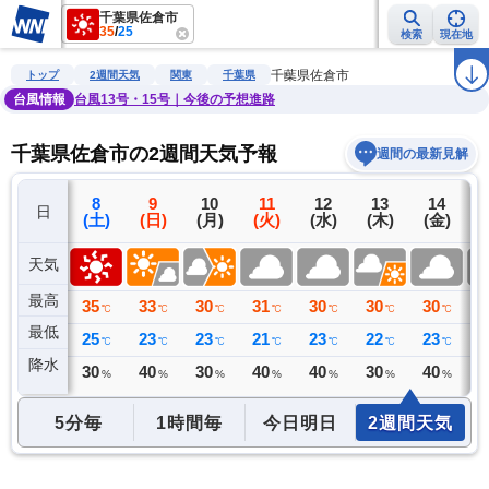
千葉県佐倉市
35
/
25
検索
現在地
雨雲レーダー
台風情報
地震情報
警報・注意報
2週間天気
ラ
千葉県佐倉市
トップ
2週間天気
関東
千葉県
台風情報
台風13号・15号｜今後の予想進路
千葉県佐倉市の2週間天気予報
週間の最新見解
7
8
9
10
11
12
13
14
日
(金)
(土)
(日)
(月)
(火)
(水)
(木)
(金)
(
天気
最高
31
35
33
30
31
30
30
30
2
℃
℃
℃
℃
℃
℃
℃
℃
最低
25
25
23
23
21
23
22
23
2
℃
℃
℃
℃
℃
℃
℃
℃
降水
10
30
40
30
40
40
30
40
4
ミリ
%
%
%
%
%
%
%
5分毎
1時間毎
今日明日
2週間天気