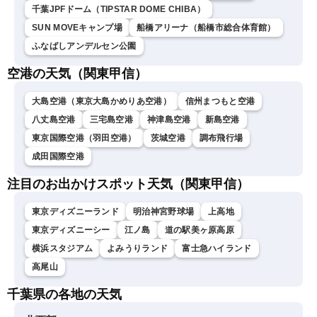
千葉JPFドーム（TIPSTAR DOME CHIBA）
SUN MOVEキャンプ場
船橋アリーナ（船橋市総合体育館）
ふなばしアンデルセン公園
空港の天気（関東甲信）
大島空港（東京大島かめりあ空港）
信州まつもと空港
八丈島空港
三宅島空港
神津島空港
新島空港
東京国際空港（羽田空港）
茨城空港
調布飛行場
成田国際空港
注目のお出かけスポット天気（関東甲信）
東京ディズニーランド
明治神宮野球場
上高地
東京ディズニーシー
江ノ島
道の駅美ヶ原高原
横浜スタジアム
よみうりランド
富士急ハイランド
高尾山
千葉県の各地の天気