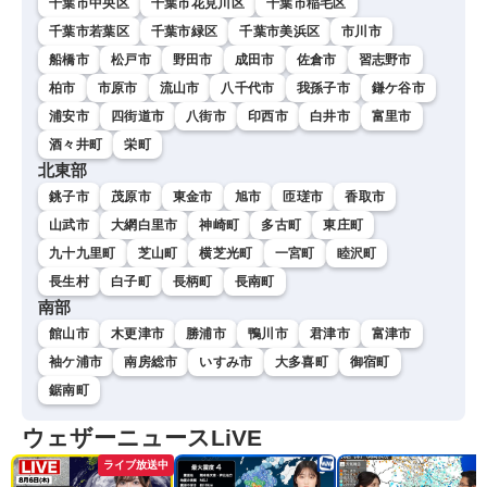
千葉市中央区
千葉市花見川区
千葉市稲毛区
千葉市若葉区
千葉市緑区
千葉市美浜区
市川市
船橋市
松戸市
野田市
成田市
佐倉市
習志野市
柏市
市原市
流山市
八千代市
我孫子市
鎌ケ谷市
浦安市
四街道市
八街市
印西市
白井市
富里市
酒々井町
栄町
北東部
銚子市
茂原市
東金市
旭市
匝瑳市
香取市
山武市
大網白里市
神崎町
多古町
東庄町
九十九里町
芝山町
横芝光町
一宮町
睦沢町
長生村
白子町
長柄町
長南町
南部
館山市
木更津市
勝浦市
鴨川市
君津市
富津市
袖ケ浦市
南房総市
いすみ市
大多喜町
御宿町
鋸南町
ウェザーニュースLiVE
ライブ放送中