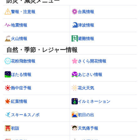
防災・減災メニュー
警報・注意報
台風情報
地震情報
津波情報
火山情報
避難情報
自然・季節・レジャー情報
花粉飛散情報
さくら開花情報
ほたる情報
あじさい情報
熱中症予報
花火天気
紅葉情報
イルミネーション
スキー＆スノボ
初日の出
初詣
天気痛予報