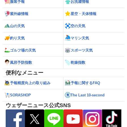
服装予報
お洗濯情報
紫外線情報
星空・天体情報
山の天気
空の天気
釣り天気
マリン天気
ゴルフ場の天気
スポーツ天気
風邪予防指数
乾燥指数
便利なメニュー
予報精度向上の取り組み
予報に関するFAQ
SORASHOP
The Last 10-second
ウェザーニュース公式SNS