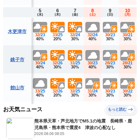
5
6
7
8
9
10
(水)
(木)
(金)
(土)
(日)
(月)
木更津市
32
/
23
33
/
25
32
/
24
32
/
24
30
/
23
30
/
21
40%
20%
30%
40%
30%
30%
銚子市
30
/
24
32
/
26
31
/
25
30
/
23
28
/
23
28
/
21
40%
30%
30%
40%
30%
30%
館山市
33
/
25
32
/
26
32
/
25
31
/
24
30
/
23
30
/
22
40%
20%
30%
30%
30%
30%
お天気ニュース
もっと読む
熊本県天草・芦北地方でM5.1の地震 長崎県・鹿
児島県・熊本県で震度4 津波の心配なし
2026.08.06 08:05