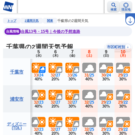
検索
現在地
雨雲レーダー
台風情報
地震情報
警報・注意報
2週間天気
ラ
千葉県の2週間天気
トップ
2週間天気
関東
台風13号・15号｜今後の予想進路
台風情報
千葉県の2週間天気予報
市区町村別
5
6
7
8
9
10
(水)
(木)
(金)
(土)
(日)
(月)
千葉市
33
/
24
32
/
27
33
/
26
31
/
25
30
/
24
29
/
23
40%
20%
30%
40%
30%
30%
浦安市
32
/
23
32
/
27
32
/
27
32
/
25
29
/
23
29
/
22
40%
20%
30%
40%
30%
30%
ディズニー
(TDL)
32
/
23
32
/
27
32
/
27
32
/
25
29
/
23
29
/
22
40%
20%
30%
40%
30%
30%