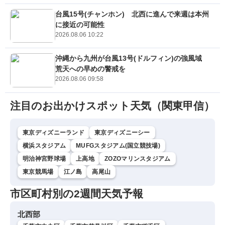
台風15号(チャンホン) 北西に進んで来週は本州
に接近の可能性
2026.08.06 10:22
沖縄から九州が台風13号(ドルフィン)の強風域
荒天への早めの警戒を
2026.08.06 09:58
注目のお出かけスポット天気（関東甲信）
東京ディズニーランド
東京ディズニーシー
横浜スタジアム
MUFGスタジアム(国立競技場)
明治神宮野球場
上高地
ZOZOマリンスタジアム
東京競馬場
江ノ島
高尾山
市区町村別の2週間天気予報
北西部