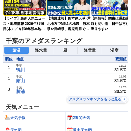
【ライブ】最新天気ニュー
【地震速報】熊本県天草･芦
【雨情報】関東は通勤通
ス・地震情報 2026年8月6
北地方でM5.1の地震 熊本
時も弱い雨 日中は再び
日(木）／令和8年熊本地震
県や長崎県、鹿児島県で震
降りやすい
情報／台風13号が大東島地
度4を観測
方に最接近 沖縄は荒天警
千葉のアメダスランキング
戒 〈ウェザーニュースLiVE
コーヒータイム・魚住茉由
気温
降水量
風
降雪量
湿度
／山口剛央〉
順位
地点
観測値
千葉
11:13
1
鴨川
31.5℃
千葉
11:01
1
館山
31.5℃
千葉
11:20
3
勝浦
30.3℃
アメダスランキングをもっと見る
天気メニュー
天気予報
2週間天気
天気図
過去天気図