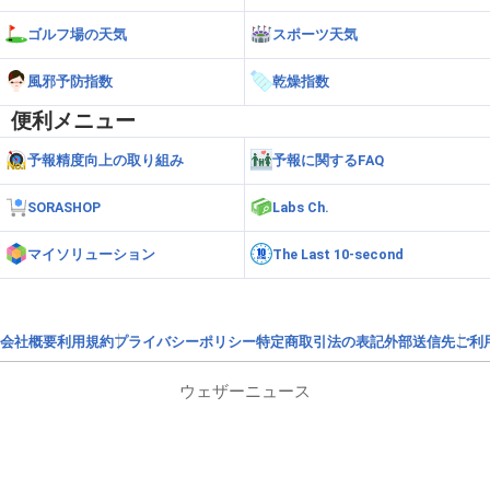
ゴルフ場の天気
スポーツ天気
風邪予防指数
乾燥指数
便利メニュー
予報精度向上の取り組み
予報に関するFAQ
SORASHOP
Labs Ch.
マイソリューション
The Last 10-second
会社概要
利用規約
プライバシーポリシー
特定商取引法の表記
外部送信先
ご利
ウェザーニュース