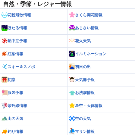
自然・季節・レジャー情報
花粉飛散情報
さくら開花情報
ほたる情報
あじさい情報
熱中症予報
花火天気
紅葉情報
イルミネーション
スキー＆スノボ
初日の出
初詣
天気痛予報
服装予報
お洗濯情報
紫外線情報
星空・天体情報
山の天気
空の天気
釣り情報
マリン情報