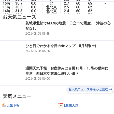
16時
30.7
0.0
北
2.7
60
65
-
15時
30.8
0.0
北北東
2.5
60
62
-
14時
31.3
0.0
北北東
2.4
60
62
-
13時
30.5
0.0
北北東
2.4
60
71
-
お天気ニュース
12時
29.8
0.0
北北東
4.1
60
75
-
11時
29.7
0.0
北北西
2.5
60
71
-
茨城県北部でM3.9の地震 日立市で震度3 津波の心
10時
29.1
0.0
北
2.3
60
70
-
配なし
09時
27.9
0.0
北
2.5
60
74
-
08時
26.9
2026.08.08 03:48
0.0
北北西
0.9
60
73
-
ひと目でわかる今日の傘マップ 8月8日(土)
2026.08.08 06:15
週間天気予報 お盆休みは台風13号・15号の動向に
注意 西日本や東海は厳しい暑さ
2026.08.08 06:00
お天気ニュースをもっと読む
天気メニュー
天気予報
2週間天気