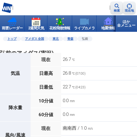
検索
現在地
ほか
全メニュー
雨雲レーダー
2週間天気
花粉飛散情報
ライブカメラ
地震情報
世界天
トップ
アメダス 全国
東北
青森
弘前
弘前のアメダス(実況)
26.7
現在
℃
26.8
気温
日最高
℃ (07:00)
22.7
日最低
℃ (04:23)
0.0
10分値
mm
降水量
0.0
60分値
mm
南南西 / 1.0
現在
m/s
風向/風速