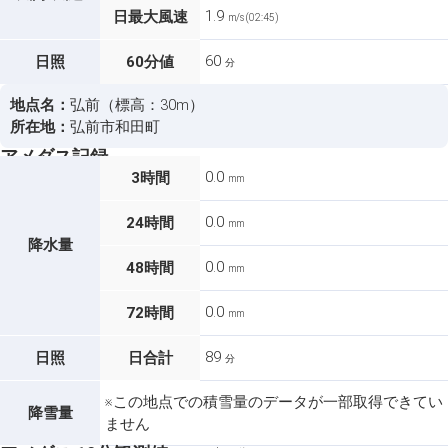
1.9
日最大風速
m/s (02:45)
60
日照
60分値
分
地点名：
弘前（標高：30m）
所在地：
弘前市和田町
アメダス記録
0.0
3時間
mm
0.0
24時間
mm
降水量
0.0
48時間
mm
0.0
72時間
mm
89
日照
日合計
分
※この地点での積雪量のデータが一部取得できてい
降雪量
ません