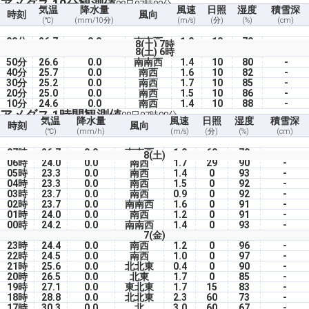
アメダス 10分観測値
08日07時00分
気温
降水量
風速
日照
湿度
積雪深
時刻
風向
(℃)
(mm/10分)
(m/s)
(分)
(%)
(cm)
00分
26.7
0.0
南南西
1.0
10
79
-
8(土) 7時
8(土) 6時
50分
26.6
0.0
南南西
1.4
10
80
-
40分
25.7
0.0
南西
1.6
10
82
-
30分
25.2
0.0
南西
1.7
10
85
-
20分
25.0
0.0
南西
1.5
10
86
-
10分
24.6
0.0
南西
1.4
10
88
-
アメダス 1時間観測値
08日07時00分
気温
降水量
風速
日照
湿度
積雪深
時刻
風向
(℃)
(mm/h)
(m/s)
(分)
(%)
(cm)
07時
26.7
0.0
南南西
1.0
60
79
-
8(土)
06時
24.0
0.0
南西
1.7
29
90
-
05時
23.3
0.0
南西
1.4
0
93
-
04時
23.3
0.0
南西
1.5
0
92
-
03時
23.7
0.0
南西
0.9
0
92
-
02時
23.7
0.0
南南西
1.6
0
91
-
01時
24.0
0.0
南西
1.2
0
91
-
00時
24.2
0.0
南南西
1.4
0
93
-
7(金)
23時
24.4
0.0
南西
1.2
0
96
-
22時
24.5
0.0
南西
1.0
0
97
-
21時
25.6
0.0
北北東
0.4
0
90
-
20時
26.5
0.0
北東
1.7
0
85
-
19時
27.1
0.0
東北東
1.7
15
83
-
18時
28.8
0.0
北北東
2.3
60
73
-
17時
30.3
0.0
北
3.0
60
67
-