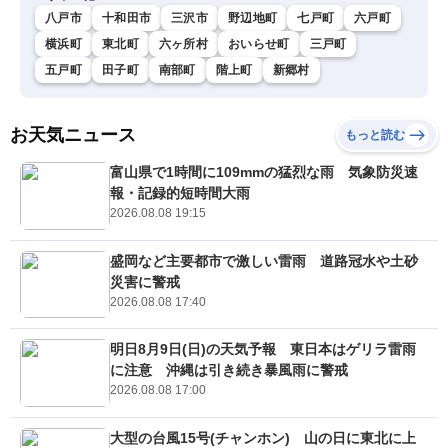
八戸市
十和田市
三沢市
野辺地町
七戸町
六戸町
横浜町
東北町
六ヶ所村
おいらせ町
三戸町
五戸町
田子町
南部町
階上町
新郷村
お天気ニュース
もっと読む
富山県で1時間に109mmの猛烈な雨 気象防災速
報・記録的短時間大雨
2026.08.08 19:15
盛岡など主要都市で激しい雷雨 道路冠水や土砂
災害に警戒
2026.08.08 17:40
明日8月9日(日)の天気予報 東日本はゲリラ雷雨
に注意 沖縄は引き続き暴風雨に警戒
2026.08.08 17:00
大型の台風15号(チャンホン) 山の日に東北に上