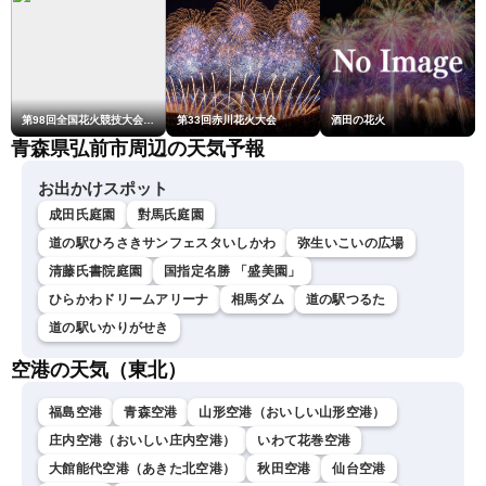
第98回全国花火競技大会「大曲の花火」
第33回赤川花火大会
酒田の花火
青森県弘前市周辺の天気予報
お出かけスポット
成田氏庭園
對馬氏庭園
道の駅ひろさきサンフェスタいしかわ
弥生いこいの広場
清藤氏書院庭園
国指定名勝 「盛美園」
ひらかわドリームアリーナ
相馬ダム
道の駅つるた
道の駅いかりがせき
空港の天気（東北）
福島空港
青森空港
山形空港（おいしい山形空港）
庄内空港（おいしい庄内空港）
いわて花巻空港
大館能代空港（あきた北空港）
秋田空港
仙台空港