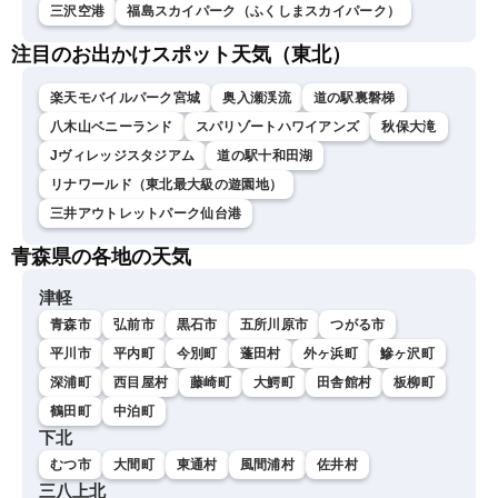
三沢空港
福島スカイパーク（ふくしまスカイパーク）
注目のお出かけスポット天気（東北）
楽天モバイルパーク宮城
奥入瀬渓流
道の駅裏磐梯
八木山ベニーランド
スパリゾートハワイアンズ
秋保大滝
Jヴィレッジスタジアム
道の駅十和田湖
リナワールド（東北最大級の遊園地）
三井アウトレットパーク仙台港
青森県の各地の天気
津軽
青森市
弘前市
黒石市
五所川原市
つがる市
平川市
平内町
今別町
蓬田村
外ヶ浜町
鰺ヶ沢町
深浦町
西目屋村
藤崎町
大鰐町
田舎館村
板柳町
鶴田町
中泊町
下北
むつ市
大間町
東通村
風間浦村
佐井村
三八上北