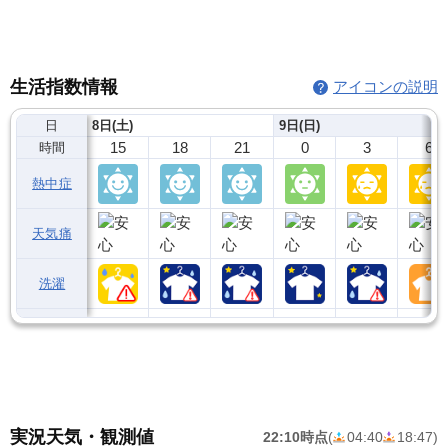
生活指数情報
アイコンの説明
日
8日(土)
9日(日)
15
18
21
0
3
6
時間
熱中症
天気痛
洗濯
実況天気・観測値
22:10時点
(
04:40
18:47
)