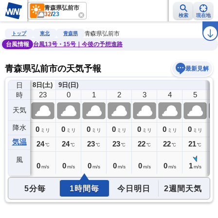
青森県弘前市
32
/
23
検索
現在地
雨雲レーダー
台風情報
地震情報
警報・注意報
2週間天気
ラ
青森県弘前市
トップ
東北
青森県
台風情報
台風13号・15号｜今後の予想進路
青森県弘前市の天気予報
最新見解
日
8日(土)
9日(日)
22
23
0
1
2
3
4
5
時
天気
降水
0
0
0
0
0
0
0
0
0
ミリ
ミリ
ミリ
ミリ
ミリ
ミリ
ミリ
ミリ
気温
24
24
24
23
23
22
22
21
2
℃
℃
℃
℃
℃
℃
℃
℃
風
1
0
0
0
0
0
0
1
1
m/s
m/s
m/s
m/s
m/s
m/s
m/s
m/s
5分毎
1時間毎
今日明日
2週間天気