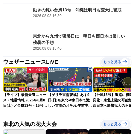
動きの鈍い台風13号 沖縄は明日も荒天に警戒
2026.08.08 16:30
東北から九州で猛暑日に 明日も西日本は厳しい
残暑の予想
2026.08.08 15:40
ウェザーニュースLiVE
もっと見る
ライブ放送中
【ライブ】最新天気ニュー
【ゲリラ雷雨警戒】あす9
【台風15号】進路に複雑
ス・地震情報 2026年8月8
日(日)も東北や東日本で激
変化・東北上陸の可能性
日(土) ／台風13号・15号
しい雷雨のおそれ 午前中か
西日本へ影響拡大の不確
ゲリラ雷雨最新見解 令和
ら雨雲急発達の危険も
性
8年熊本地震情報〈ウェザ
ーニュースLiVEムーン・戸
東北の人気の花火大会
もっと見る
北美月／芳野達郎〉