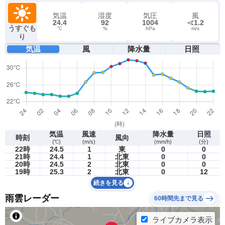
気温
湿度
気圧
風
24.4
92
1004
1.2
うすぐも
℃
%
hPa
m/s
り
気温
風
降水量
日照
気温
風速
降水量
日照
時刻
風向
(℃)
(m/s)
(mm/h)
(分)
22時
24.5
1
東
0
0
21時
24.4
1
北東
0
0
20時
24.5
2
北東
0
0
19時
25.3
2
北東
0
12
続きを見る
雨雲レーダー
60時間先まで見る