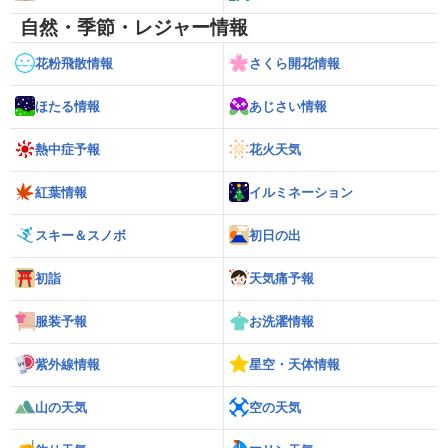
自然・季節・レジャー情報
花粉飛散情報
さくら開花情報
ほたる情報
あじさい情報
熱中症予報
花火天気
紅葉情報
イルミネーション
スキー＆スノボ
初日の出
初詣
天気痛予報
服装予報
お洗濯情報
紫外線情報
星空・天体情報
山の天気
空の天気