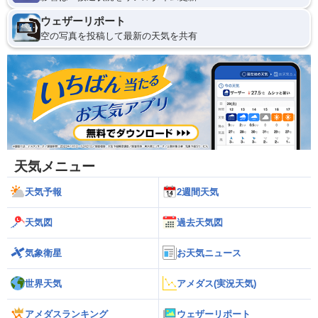
ウェザーリポート
空の写真を投稿して最新の天気を共有
天気メニュー
天気予報
2週間天気
天気図
過去天気図
気象衛星
お天気ニュース
世界天気
アメダス(実況天気)
アメダスランキング
ウェザーリポート