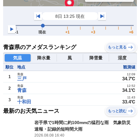
青森県のアメダスランキング
もっと見る
気温
降水量
風
降雪量
湿度
順位
地点
観測値
青森
12:09
1
三戸
34.7℃
青森
12:52
2
青森
34.1℃
青森
11:43
3
十和田
33.4℃
最新のお天気ニュース
もっと読む
岩手県で1時間に約100mmの猛烈な雨 気象防災
速報・記録的短時間大雨
2026.08.08 16:40