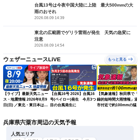
台風13号は今夜中国大陸に上陸 最大500mmの大
雨のおそれ
2026.08.09 14:39
東北の広範囲でゲリラ雷雨が発生 天気の急変に
注意
2026.08.09 14:54
ウェザーニュースLiVE
もっと見る
ライブ放送中
【ライブ】最新天気ニュー
【台風16号 2026】台風16
【気象速報】秋田県で「
ス・地震情報 2026年8月9
号(ペイロー)発生 今月3つ
録的短時間大雨情報」湯
日(日) ／東北・東日本は急
目の台風発生に
市付近で約100mmの猛
な雷雨に注意〈ウェザーニ
な雨
ュースLiVEムーン・駒木結
兵庫県宍粟市周辺の天気予報
衣／芳野達郎〉
人気エリア