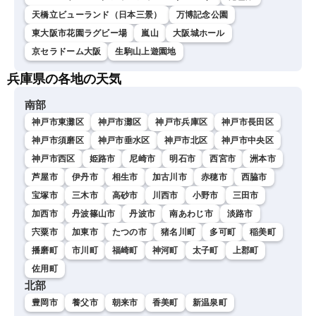
天橋立ビューランド（日本三景）
万博記念公園
東大阪市花園ラグビー場
嵐山
大阪城ホール
京セラドーム大阪
生駒山上遊園地
兵庫県の各地の天気
南部
神戸市東灘区
神戸市灘区
神戸市兵庫区
神戸市長田区
神戸市須磨区
神戸市垂水区
神戸市北区
神戸市中央区
神戸市西区
姫路市
尼崎市
明石市
西宮市
洲本市
芦屋市
伊丹市
相生市
加古川市
赤穂市
西脇市
宝塚市
三木市
高砂市
川西市
小野市
三田市
加西市
丹波篠山市
丹波市
南あわじ市
淡路市
宍粟市
加東市
たつの市
猪名川町
多可町
稲美町
播磨町
市川町
福崎町
神河町
太子町
上郡町
佐用町
北部
豊岡市
養父市
朝来市
香美町
新温泉町