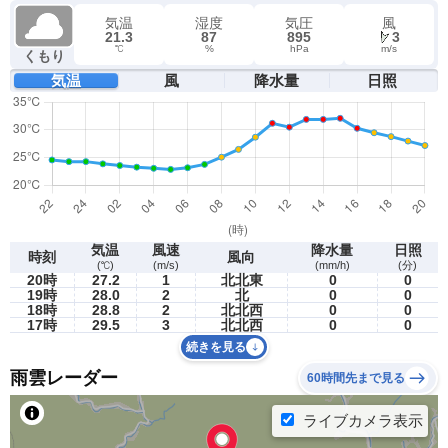
気温
湿度
気圧
風
21.3
87
895
3
℃
%
hPa
m/s
くもり
気温
風
降水量
日照
気温
風速
降水量
日照
時刻
風向
(℃)
(m/s)
(mm/h)
(分)
20時
27.2
1
北北東
0
0
19時
28.0
2
北
0
0
18時
28.8
2
北北西
0
0
17時
29.5
3
北北西
0
0
続きを見る
雨雲レーダー
60時間先まで見る