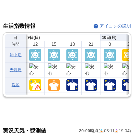
生活指数情報
アイコンの説明
日
9日(日)
10日(月)
12
15
18
21
0
3
時間
熱中症
天気痛
洗濯
実況天気・観測値
20:00時点
(
05:11
19:04
)