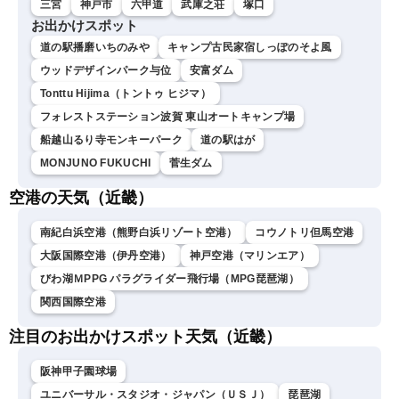
三宮
神戸市
六甲道
武庫之荘
塚口
お出かけスポット
道の駅播磨いちのみや
キャンプ古民家宿しっぽのそよ風
ウッドデザインパーク与位
安富ダム
Tonttu Hijima（トントゥ ヒジマ）
フォレストステーション波賀 東山オートキャンプ場
船越山るり寺モンキーパーク
道の駅はが
MONJUNO FUKUCHI
菅生ダム
空港の天気（近畿）
南紀白浜空港（熊野白浜リゾート空港）
コウノトリ但馬空港
大阪国際空港（伊丹空港）
神戸空港（マリンエア）
びわ湖ＭPPG パラグライダー飛行場（MPG琵琶湖）
関西国際空港
注目のお出かけスポット天気（近畿）
阪神甲子園球場
ユニバーサル・スタジオ・ジャパン（ＵＳＪ）
琵琶湖