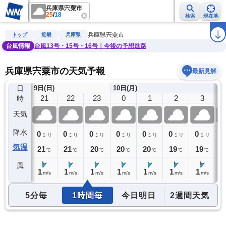
兵庫県宍粟市
25
/
18
検索
現在地
雨雲レーダー
台風情報
地震情報
警報・注意報
2週間天気
ラ
兵庫県宍粟市
トップ
近畿
兵庫県
台風情報
台風13号・15号・16号｜今後の予想進路
兵庫県宍粟市の天気予報
最新見解
日
9日(日)
10日(月)
20
21
22
23
0
1
2
3
時
天気
降水
0
0
0
0
0
0
0
0
0
ミリ
ミリ
ミリ
ミリ
ミリ
ミリ
ミリ
ミリ
気温
21
21
21
20
20
20
19
19
1
℃
℃
℃
℃
℃
℃
℃
℃
風
1
1
1
1
1
1
1
1
1
m/s
m/s
m/s
m/s
m/s
m/s
m/s
m/s
5分毎
1時間毎
今日明日
2週間天気