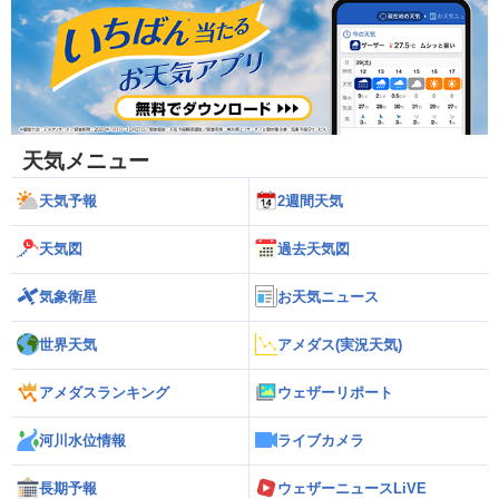
天気メニュー
天気予報
2週間天気
天気図
過去天気図
気象衛星
お天気ニュース
世界天気
アメダス(実況天気)
アメダスランキング
ウェザーリポート
河川水位情報
ライブカメラ
長期予報
ウェザーニュースLiVE