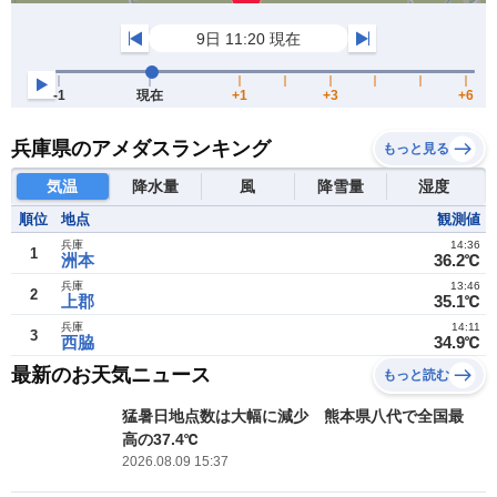
兵庫県のアメダスランキング
もっと見る
気温
降水量
風
降雪量
湿度
順位
地点
観測値
兵庫
14:36
1
洲本
36.2℃
兵庫
13:46
2
上郡
35.1℃
兵庫
14:11
3
西脇
34.9℃
最新のお天気ニュース
もっと読む
猛暑日地点数は大幅に減少 熊本県八代で全国最
高の37.4℃
2026.08.09 15:37