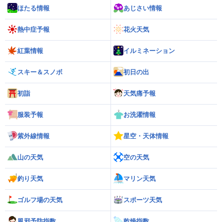
ほたる情報
あじさい情報
熱中症予報
花火天気
紅葉情報
イルミネーション
スキー＆スノボ
初日の出
初詣
天気痛予報
服装予報
お洗濯情報
紫外線情報
星空・天体情報
山の天気
空の天気
釣り天気
マリン天気
ゴルフ場の天気
スポーツ天気
風邪予防指数
乾燥指数