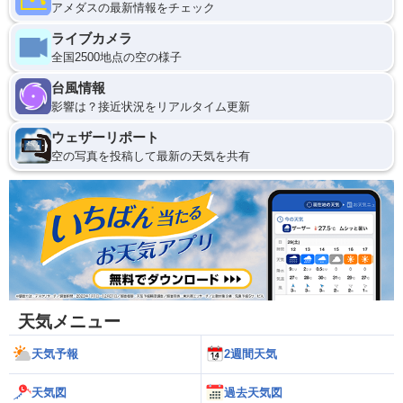
アメダスの最新情報をチェック
ライブカメラ
全国2500地点の空の様子
台風情報
影響は？接近状況をリアルタイム更新
ウェザーリポート
空の写真を投稿して最新の天気を共有
天気メニュー
天気予報
2週間天気
天気図
過去天気図