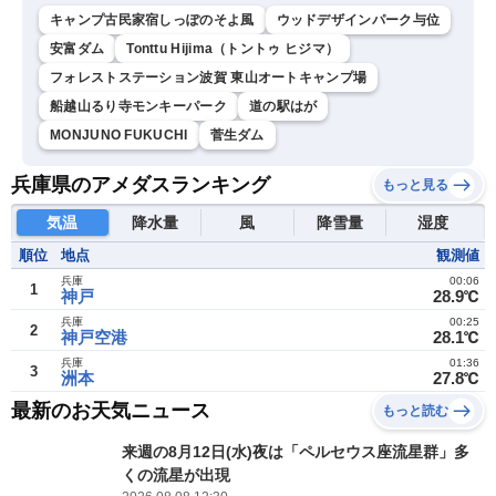
キャンプ古民家宿しっぽのそよ風
ウッドデザインパーク与位
安富ダム
Tonttu Hijima（トントゥ ヒジマ）
フォレストステーション波賀 東山オートキャンプ場
船越山るり寺モンキーパーク
道の駅はが
MONJUNO FUKUCHI
菅生ダム
兵庫県のアメダスランキング
もっと見る
気温
降水量
風
降雪量
湿度
順位
地点
観測値
兵庫
00:06
1
神戸
28.9℃
兵庫
00:25
2
神戸空港
28.1℃
兵庫
01:36
3
洲本
27.8℃
最新のお天気ニュース
もっと読む
来週の8月12日(水)夜は「ペルセウス座流星群」多
くの流星が出現