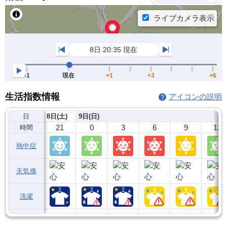
生活指数情報
アイコンの説明
日
8日(土)
9日(日)
21
0
3
6
9
12
時間
熱中症
天気痛
洗濯