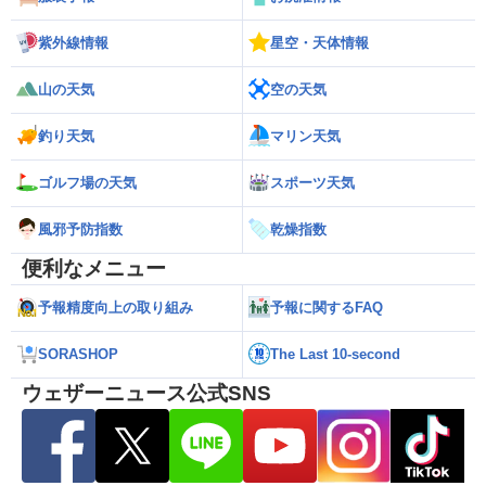
紫外線情報
星空・天体情報
山の天気
空の天気
釣り天気
マリン天気
ゴルフ場の天気
スポーツ天気
風邪予防指数
乾燥指数
便利なメニュー
予報精度向上の取り組み
予報に関するFAQ
SORASHOP
The Last 10-second
ウェザーニュース公式SNS