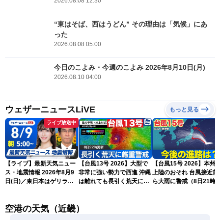
2026.08.08 12:30
“東はそば、西はうどん” その理由は「気候」にあ
った
2026.08.08 05:00
今日のこよみ・今週のこよみ 2026年8月10日(月)
2026.08.10 04:00
ウェザーニュースLiVE
もっと見る
ライブ放送中
【ライブ】最新天気ニュー
【台風13号 2026】大型で
【台風15号 2026】本州
ス・地震情報 2026年8月9
非常に強い勢力で西進 沖縄
上陸のおそれ 台風接近前
日(日)／東日本はゲリラ雷
は離れても長引く荒天に厳
ら大雨に警戒（8日21時
雨に注意 沖縄は引き続き
重警戒(8日22時更新)
新）
暴風雨に警戒〈ウェザーニ
空港の天気（近畿）
ュースLiVEモーニング・魚
住茉由／山口剛央〉