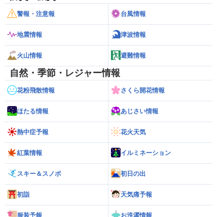
警報・注意報
台風情報
地震情報
津波情報
火山情報
避難情報
自然・季節・レジャー情報
花粉飛散情報
さくら開花情報
ほたる情報
あじさい情報
熱中症予報
花火天気
紅葉情報
イルミネーション
スキー＆スノボ
初日の出
初詣
天気痛予報
服装予報
お洗濯情報