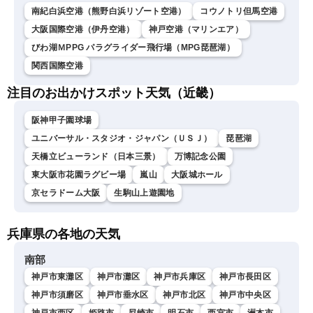
南紀白浜空港（熊野白浜リゾート空港）
コウノトリ但馬空港
大阪国際空港（伊丹空港）
神戸空港（マリンエア）
びわ湖ＭPPG パラグライダー飛行場（MPG琵琶湖）
関西国際空港
注目のお出かけスポット天気（近畿）
阪神甲子園球場
ユニバーサル・スタジオ・ジャパン（ＵＳＪ）
琵琶湖
天橋立ビューランド（日本三景）
万博記念公園
東大阪市花園ラグビー場
嵐山
大阪城ホール
京セラドーム大阪
生駒山上遊園地
兵庫県の各地の天気
南部
神戸市東灘区
神戸市灘区
神戸市兵庫区
神戸市長田区
神戸市須磨区
神戸市垂水区
神戸市北区
神戸市中央区
神戸市西区
姫路市
尼崎市
明石市
西宮市
洲本市