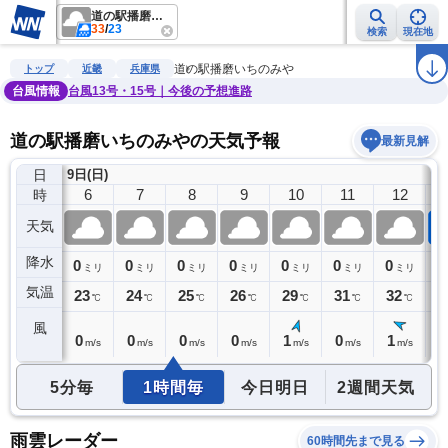
道の駅播磨いちのみや
33
/
23
検索
現在地
雨雲レーダー
台風情報
地震情報
警報・注意報
2週間天気
ラ
道の駅播磨いちのみや
トップ
近畿
兵庫県
台風情報
台風13号・15号｜今後の予想進路
道の駅播磨いちのみやの天気予報
最新見解
日
9日(日)
5
6
7
8
9
10
11
12
時
天気
降水
0
0
0
0
0
0
0
0
1
ミリ
ミリ
ミリ
ミリ
ミリ
ミリ
ミリ
ミリ
気温
23
23
24
25
26
29
31
32
3
℃
℃
℃
℃
℃
℃
℃
℃
風
0
0
0
0
0
1
0
1
1
m/s
m/s
m/s
m/s
m/s
m/s
m/s
m/s
5分毎
1時間毎
今日明日
2週間天気
雨雲レーダー
60時間先まで見る