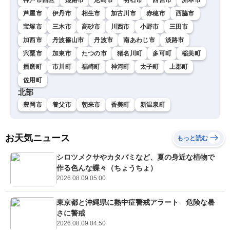
芦屋市
伊丹市
相生市
加古川市
赤穂市
西脇市
宝塚市
三木市
高砂市
川西市
小野市
三田市
加西市
丹波篠山市
丹波市
南あわじ市
淡路市
宍粟市
加東市
たつの市
猪名川町
多可町
稲美町
播磨町
市川町
福崎町
神河町
太子町
上郡町
佐用町
北部
豊岡市
養父市
朝来市
香美町
新温泉町
お天気ニュース
もっと読む
シロツメクサやカタバミなど、夏の身近な植物で
作る色んな蝶々（ちょうちょ）
2026.08.09 05:00
東京都と沖縄県に熱中症警戒アラート 危険な暑
さに警戒
2026.08.09 04:50