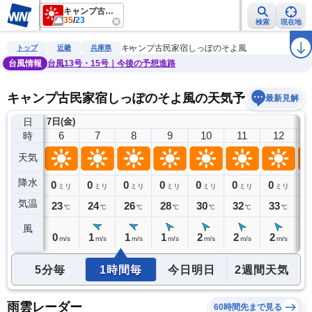
キャンプ古民家宿しっぽのそよ風
35
/
23
検索
現在地
雨雲レーダー
台風情報
地震情報
警報・注意報
2週間天気
ラ
キャンプ古民家宿しっぽのそよ風
トップ
近畿
兵庫県
台風情報
台風13号・15号｜今後の予想進路
キャンプ古民家宿しっぽのそよ風の天気予報
最新見解
日
7日(金)
5
6
7
8
9
10
11
12
時
天気
降水
0
0
0
0
0
0
0
0
0
ミリ
ミリ
ミリ
ミリ
ミリ
ミリ
ミリ
ミリ
気温
23
23
24
26
28
30
32
33
3
℃
℃
℃
℃
℃
℃
℃
℃
風
0
0
1
1
1
2
2
2
2
m/s
m/s
m/s
m/s
m/s
m/s
m/s
m/s
5分毎
1時間毎
今日明日
2週間天気
雨雲レーダー
60時間先まで見る