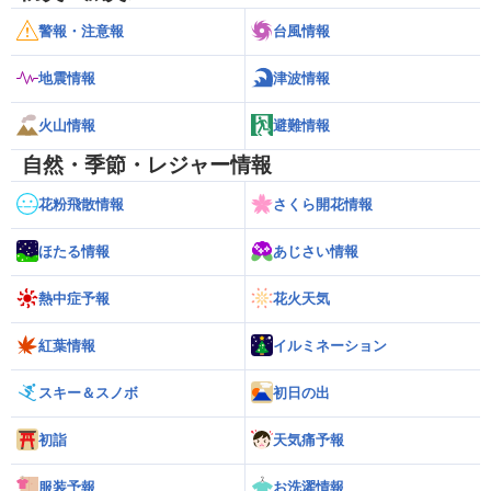
警報・注意報
台風情報
地震情報
津波情報
火山情報
避難情報
自然・季節・レジャー情報
花粉飛散情報
さくら開花情報
ほたる情報
あじさい情報
熱中症予報
花火天気
紅葉情報
イルミネーション
スキー＆スノボ
初日の出
初詣
天気痛予報
服装予報
お洗濯情報