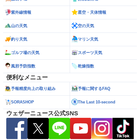
紫外線情報
星空・天体情報
山の天気
空の天気
釣り天気
マリン天気
ゴルフ場の天気
スポーツ天気
風邪予防指数
乾燥指数
便利なメニュー
予報精度向上の取り組み
予報に関するFAQ
SORASHOP
The Last 10-second
ウェザーニュース公式SNS