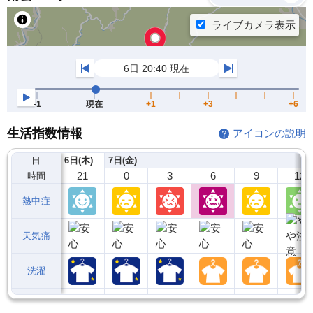
生活指数情報
アイコンの説明
日
6日(木)
7日(金)
21
0
3
6
9
12
時間
熱中症
天気痛
洗濯