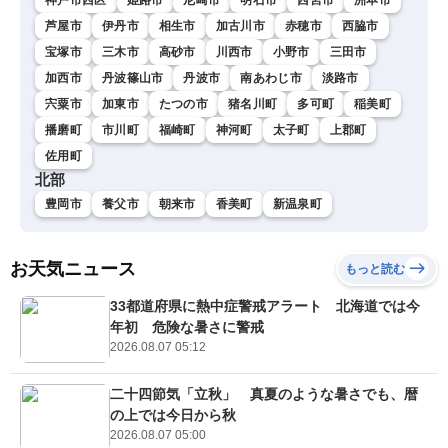
芦屋市
伊丹市
相生市
加古川市
赤穂市
西脇市
宝塚市
三木市
高砂市
川西市
小野市
三田市
加西市
丹波篠山市
丹波市
南あわじ市
淡路市
宍粟市
加東市
たつの市
猪名川町
多可町
稲美町
播磨町
市川町
福崎町
神河町
太子町
上郡町
佐用町
北部
豊岡市
養父市
朝来市
香美町
新温泉町
お天気ニュース
もっと読む
33都道府県に熱中症警戒アラート 北海道では今
年初 危険な暑さに警戒
2026.08.07 05:12
二十四節気「立秋」 真夏のような暑さでも、暦
の上では今日から秋
2026.08.07 05:00