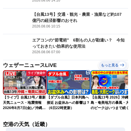
2026.08.06 14:10
【台風13号】交通・観光・農業・漁業など約107
億円の経済影響のおそれ
2026.08.06 10:15
エアコンの“節電術” 6割もの人が勘違い？ 今知
っておきたい効果的な使用法
2026.08.06 07:00
ウェザーニュースLiVE
もっと見る
ライブ放送中
【ライブ】台風13号／最新
【ダブル台風】日本列島へ
【台風13号 2026】沖縄
天気ニュース・地震情報
接近 お盆休みへの影響は？
島・奄美地方の暴風・大
2026年8月7日(金)／沖縄・
（6日22時更新）
のピークはいつまで続く
奄美は台風による暴風雨に
（6日18時更新）
厳重警戒〈ウェザーニュー
空港の天気（近畿）
スLiVEモーニング・松本真
央／有賀哲夫〉