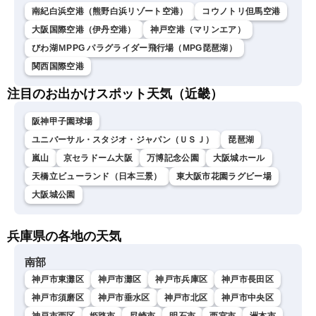
南紀白浜空港（熊野白浜リゾート空港）
コウノトリ但馬空港
大阪国際空港（伊丹空港）
神戸空港（マリンエア）
びわ湖ＭPPG パラグライダー飛行場（MPG琵琶湖）
関西国際空港
注目のお出かけスポット天気（近畿）
阪神甲子園球場
ユニバーサル・スタジオ・ジャパン（ＵＳＪ）
琵琶湖
嵐山
京セラドーム大阪
万博記念公園
大阪城ホール
天橋立ビューランド（日本三景）
東大阪市花園ラグビー場
大阪城公園
兵庫県の各地の天気
南部
神戸市東灘区
神戸市灘区
神戸市兵庫区
神戸市長田区
神戸市須磨区
神戸市垂水区
神戸市北区
神戸市中央区
神戸市西区
姫路市
尼崎市
明石市
西宮市
洲本市