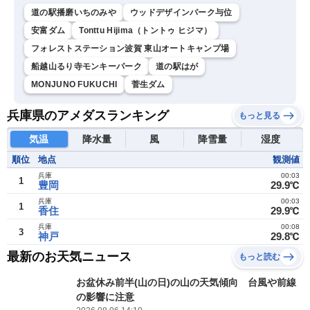
道の駅播磨いちのみや
ウッドデザインパーク与位
安富ダム
Tonttu Hijima（トントゥ ヒジマ）
フォレストステーション波賀 東山オートキャンプ場
船越山るり寺モンキーパーク
道の駅はが
MONJUNO FUKUCHI
菅生ダム
兵庫県のアメダスランキング
もっと見る
気温
降水量
風
降雪量
湿度
順位
地点
観測値
兵庫
00:03
1
豊岡
29.9℃
兵庫
00:03
1
香住
29.9℃
兵庫
00:08
3
神戸
29.8℃
最新のお天気ニュース
もっと読む
お盆休み前半(山の日)の山の天気傾向 台風や前線
の影響に注意