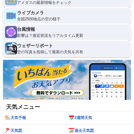
アメダスの最新情報をチェック
ライブカメラ
全国2500地点の空の様子
台風情報
影響は？接近状況をリアルタイム更新
ウェザーリポート
空の写真を投稿して最新の天気を共有
天気メニュー
天気予報
2週間天気
天気図
過去天気図